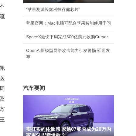
不
“苹果测试长鑫科技存储芯片”
流
苹果官网：Mac电脑可配合苹果智能使用千问
SpaceX最快下周完成600亿美元收购Cursor
OpenAI新模型网络攻击能力引发警惕 延期发
布
佩
医
汽车要闻
周
及
寄
王
实打实的体量感 家越07能否成为20万内
家用SUV新爆款？