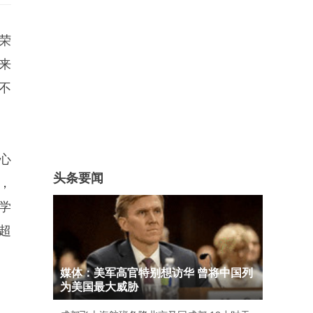
荣
来
不
心
头条要闻
”，
学
超
媒体：美军高官特别想访华 曾将中国列
为美国最大威胁