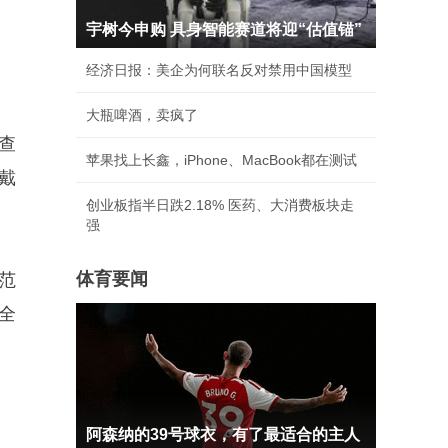
宇树今申购 具身智能赛道将迎“估值锚”
经济日报：美企为何联名反对禁用中国模型
大瓶啤酒，卖疯了
查
苹果找上长鑫，iPhone、MacBook都在测试
戴
创业板指半日跌2.18% 医药、大消费板块走
强
体育要闻
范
全
阿森纳的39号球衣，有了最适合的主人