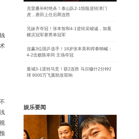
克雷桑补时绝杀！泰山队2-1惊险逆转津门
虎，唐田上任后两连胜
兄妹齐夺冠！张本智和4-1逆转吴晙诚，加冕
钱
横滨冠军赛男单冠军
术
连赢3位国乒选手！18岁张本美和挥拳呐喊：
4-2击败陈幸同 主场夺冠
曼城3-1逆转马竞！获2连胜 马尔穆什2分钟2
球 8000万飞翼助攻双响
不
娱乐要闻
浅
视
预