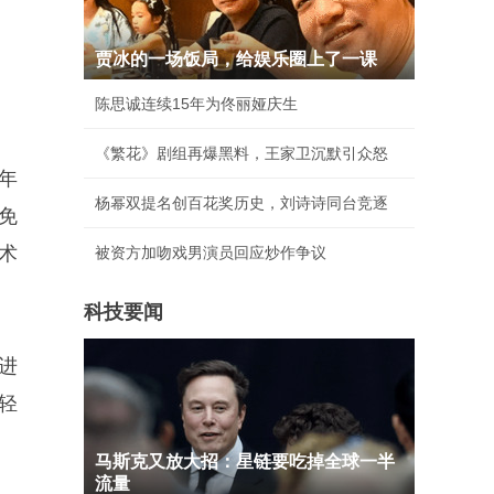
贾冰的一场饭局，给娱乐圈上了一课
陈思诚连续15年为佟丽娅庆生
《繁花》剧组再爆黑料，王家卫沉默引众怒
年
杨幂双提名创百花奖历史，刘诗诗同台竞逐
免
术
被资方加吻戏男演员回应炒作争议
科技要闻
进
轻
马斯克又放大招：星链要吃掉全球一半
流量