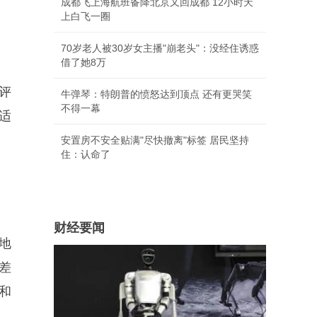
成都飞上海航班备降北京又回成都 12小时天
上白飞一圈
70岁老人被30岁女主播"崩老头"：没经住诱惑
借了她8万
评
牛弹琴：特朗普的愤怒达到顶点 还有更哭笑
不得一幕
适
安置房不安全贴满"尽快撤离"标签 居民坚持
住：认命了
财经要闻
地
差
和
。