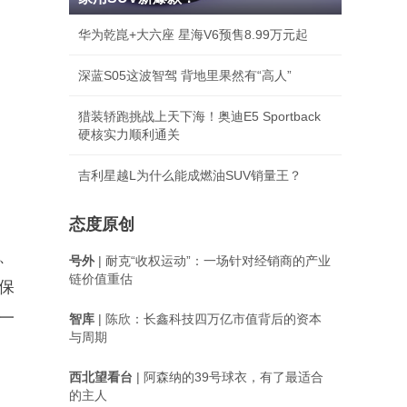
华为乾崑+大六座 星海V6预售8.99万元起
深蓝S05这波智驾 背地里果然有“高人”
猎装轿跑挑战上天下海！奥迪E5 Sportback
硬核实力顺利通关
吉利星越L为什么能成燃油SUV销量王？
态度原创
、
号外
| 耐克“收权运动”：一场针对经销商的产业
链价值重估
保
一
智库
| 陈欣：长鑫科技四万亿市值背后的资本
与周期
西北望看台
| 阿森纳的39号球衣，有了最适合
的主人