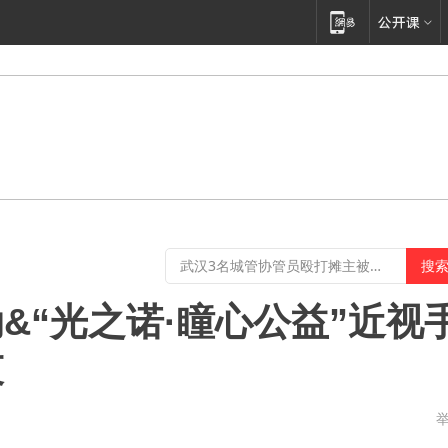
&“光之诺·瞳心公益”近视
束