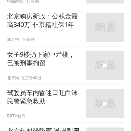
中新经纬
17跟贴
北京购房新政：公积金最
高340万 非京籍社保1年
新京报
10跟贴
女子9楼扔下家中烂桃，
已被刑事拘留
北青网-北京青年报
驾驶员车内昏迷口吐白沫
民警紧急救助
BRTV新闻
北京短时强降雨 通州梨园