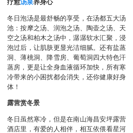
疗愈
汤泉
养身心
冬日泡汤是最舒畅的享受，在汤都五大汤
池：按摩之汤、润泡之汤、陶壶之汤、天
空之汤和柏木之汤中，潺潺软水汇聚，浸
泡过后，让肌肤更显光洁细腻。还有盐蒸
洞、薄桃洞、降雪房、葡萄洞四大特色汗
蒸房，更是让全身血液循环加快，所有寒
冷带来的小困扰都会消失，还你健康好身
体！
露营赏冬景
冬日虽然寒冷，但是在南山海昌安坪露营
酒店里，有爱的人相伴，相互依偎看星河