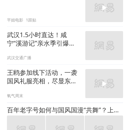
平姐电影
1跟贴
武汉1.5小时直达！咸
宁“溪游记”亲水季引爆暑
期市场 四大亲水地标激
武汉交通广播
活“清凉经济”
王鸥参加线下活动，一袭
国风礼服亮相，尽显东方
韵味
氧气周末
百年老字号如何与国风国漫“共舞”？上海国际游戏动漫月国潮节嘉年华跨界来袭