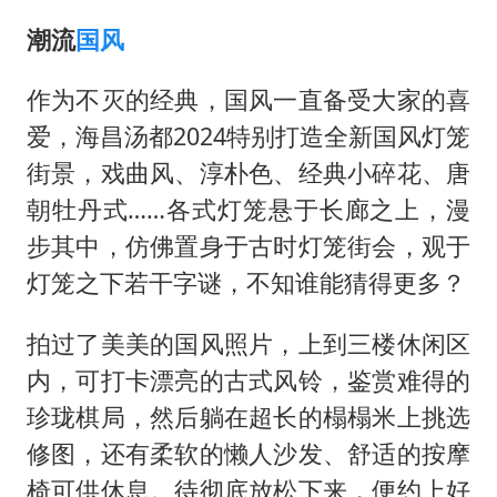
商场现钱学森巨幅海报 负责人回应
潮流
国风
几元成本的AI广告导致千万市值蒸发
老挝国会主席赛宋蓬逝世
作为不灭的经典，国风一直备受大家的喜
购飞机票7分钟后退票被扣2022元
爱，海昌汤都2024特别打造全新国风灯笼
白海豚将正面袭击贯穿浙江
街景，戏曲风、淳朴色、经典小碎花、唐
朝牡丹式……各式灯笼悬于长廊之上，漫
酒店回应车内过夜被收150元
步其中，仿佛置身于古时灯笼街会，观于
黄金牛市回来了吗
灯笼之下若干字谜，不知谁能猜得更多？
乐享全民健身 共筑健康中国
拍过了美美的国风照片，上到三楼休闲区
内，可打卡漂亮的古式风铃，鉴赏难得的
珍珑棋局，然后躺在超长的榻榻米上挑选
修图，还有柔软的懒人沙发、舒适的按摩
椅可供休息。待彻底放松下来，便约上好