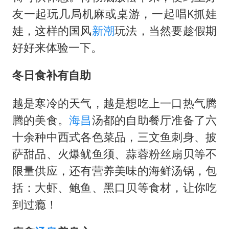
友一起玩几局机麻或桌游，一起唱K抓娃
娃，这样的国风
新潮
玩法，当然要趁假期
好好来体验一下。
冬日食补有自助
越是寒冷的天气，越是想吃上一口热气腾
腾的美食。
海昌
汤都的自助餐厅准备了六
十余种中西式各色菜品，三文鱼刺身、披
萨甜品、火爆鱿鱼须、蒜蓉粉丝扇贝等不
限量供应，还有营养美味的海鲜汤锅，包
括：大虾、鲍鱼、黑口贝等食材，让你吃
到过瘾！