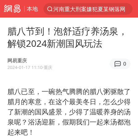
本地
河南重大刑案嫌犯夏某钢落网
光影经济撬动暑期消费新蓝海
腊八节到！泡舒适疗养汤泉，
陈思诚零点晒照为佟丽娅庆生
解锁2024新潮国风玩法
郑丽文：台湾从来没有“独立”过
36岁男演员成景区NPC后人气爆棚
网易重庆
0
新疆优化调整景区内自驾服务费
2024-01-17 11:10
·重庆
情侣平潭拍日出坠崖1死1伤
腊八已至，一碗热气腾腾的腊八粥驱散了
全民健身事业高质量发展
腊月的寒意，在这个最美冬日，怎么少得
上四休三，但降薪1000元，你接受吗？
了新潮的国风盛景，少得了温暖养身的汤
台当局重金为“台独”织“皇帝新衣”
泉呢？浴汤迎新，假期我们一起来汤都泡
检测列车撞人致11死2伤 涉事单位被罚
起来吧！