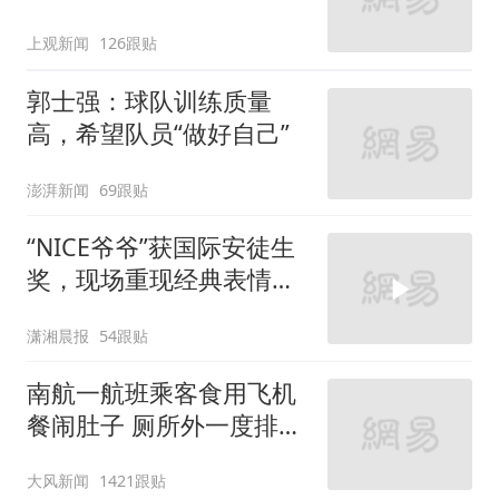
寻味
上观新闻
126跟贴
郭士强：球队训练质量
高，希望队员“做好自己”
澎湃新闻
69跟贴
“NICE爷爷”获国际安徒生
奖，现场重现经典表情
包，向中国粉丝问好
潇湘晨报
54跟贴
南航一航班乘客食用飞机
餐闹肚子 厕所外一度排长
队
大风新闻
1421跟贴