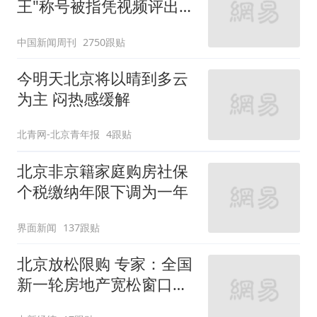
王"称号被指凭视频评出
官方回应
中国新闻周刊
2750跟贴
今明天北京将以晴到多云
为主 闷热感缓解
北青网-北京青年报
4跟贴
北京非京籍家庭购房社保
个税缴纳年限下调为一年
界面新闻
137跟贴
北京放松限购 专家：全国
新一轮房地产宽松窗口打
开