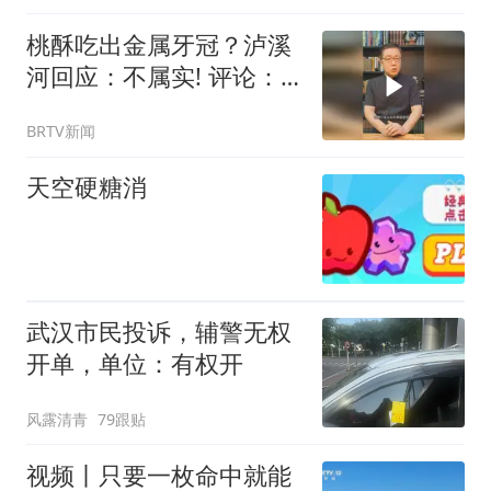
桃酥吃出金属牙冠？泸溪
河回应：不属实! 评论：
平台不能只做流量“甩手掌
BRTV新闻
柜”
天空硬糖消
武汉市民投诉，辅警无权
开单，单位：有权开
风露清青
79跟贴
视频丨只要一枚命中就能