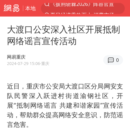
本地
夏日经济乘热而上 消费市场向新而行
白海豚对华东华北影响会大于巴威
大渡口公安深入社区开展抵制
以拒绝“和平委员会”的加沙和平计划
网络谣言宣传活动
浙江省甬江发生2026年第1号洪水
美将每月供乌爱国者拦截导弹
网易重庆
0
独闯南太行的失联女生最后轨迹已确认
2024-07-29 15:06
·重庆
央视新主播李秋莹母校发文祝贺
近日，重庆市公安局大渡口区分局网安支
白海豚北上或致京津冀暴雨
队民警深入跃进村街道渝钢社区，开
全球最大级别运输船通过长江大桥
展“抵制网络谣言 共建和谐家园”宣传活
上门女婿出轨女邻居多年被判重婚罪
动，帮助群众提高网络安全意识，防范谣
国足U17与阿森纳决赛取消 并列冠军
言危害。