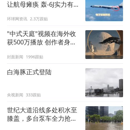
让航母瘫痪 轰-6J实力有多
强？
环球网资讯
2.3万跟贴
"中式天庭"视频在海外收
获500万播放 创作者身份
披露
封面新闻
1996跟贴
白海豚正式登陆
央视新闻
333跟贴
世纪大道沿线多处积水至
膝盖，多台泵车全力抢
排，建议市民尽量避免附