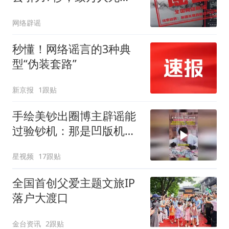
亡？（2026·08·05）
网络辟谣
秒懂！网络谣言的3种典
型“伪装套路”
新京报
1跟贴
手绘美钞出圈博主辟谣能
过验钞机：那是凹版机，
板子被误认了
星视频
17跟贴
全国首创父爱主题文旅IP
落户大渡口
金台资讯
2跟贴