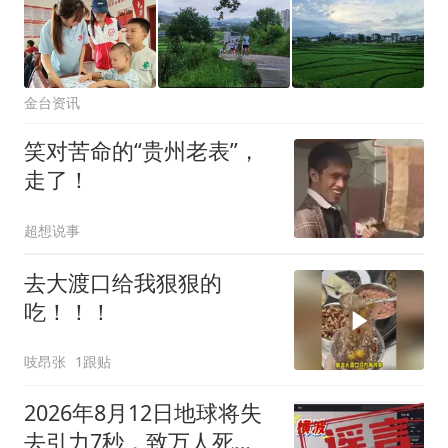
金台资讯
笑对苦命的“贵州老表”，
走了！
超想说事
去大渡口给我狠狠的
吃！！！
吱昂张
1跟贴
2026年8月12日地球将失
去引力7秒，致万人死