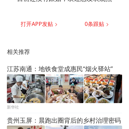
打开APP发贴
0
条跟贴
相关推荐
江苏南通：地铁食堂成惠民“烟火驿站”
新华社
贵州玉屏：晨跑出圈背后的乡村治理密码