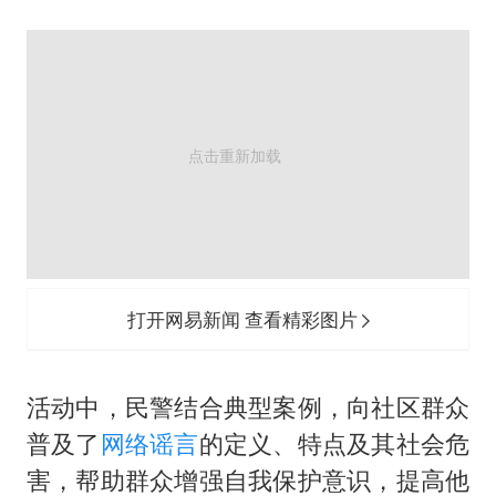
香港刷新1884年以来最高气温纪录
上海全力守护市民“菜篮子”
暑期研学游升温 在旅途中增长知识
猫咪过火把节被抹成黑猫
宝妈给四胞胎取名平安喜乐
BLG经理辟谣Bin离队
总书记点赞的非遗苗绣焕发新生机
打开网易新闻 查看精彩图片
活动中，民警结合典型案例，向社区群众
普及了
网络谣言
的定义、特点及其社会危
害，帮助群众增强自我保护意识，提高他