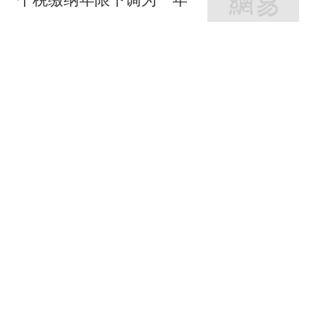
界面新闻
221跟贴
北京放松限购 专家：全国
新一轮房地产宽松窗口打
开
中新经纬
37跟贴
北京购房新政：公积金最
高340万 非京籍社保1年
新京报
11跟贴
女子9楼扔下家中烂桃，
已被刑事拘留
北青网-北京青年报