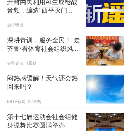
开封网民利用AI生成枪战
音频，编造“西平灭门
案”现场，警方：已拘留
扬子晚报
深耕青训，服务全民！“走
齐鲁·看体育社会组织风
采”走进沂水
齐鲁壹点
1跟贴
闷热感缓解！天气还会热
回来吗？
BRTV新闻
22跟贴
第十七届运动会社会组健
身操舞比赛圆满举办