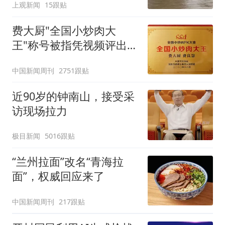
上观新闻
15跟贴
近出行
费大厨"全国小炒肉大
王"称号被指凭视频评出
官方回应
中国新闻周刊
2751跟贴
近90岁的钟南山，接受采
访现场拉力
极目新闻
5016跟贴
“兰州拉面”改名“青海拉
面”，权威回应来了
中国新闻周刊
217跟贴