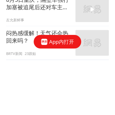
加塞被追尾后还对车主出
言不逊
左允新鲜事
闷热感缓解！天气还会热
回来吗？
App内打开
BRTV新闻
23跟贴
第十七届运动会社会组健
身操舞比赛圆满举办
中国日报网
从面试到入职全是假的！警方破获一起虚
假招工诈骗案