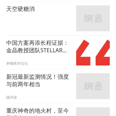
天空硬糖消
中国方案再添长程证据：
金晶教授团队STELLAR研
究5年随访登顶JCO，证实
肿瘤医学论坛
短程放疗+TNT模式可带来
持续总生存获益，高危人
新冠最新监测情况！强度
群尤为显著
与前两年相当
随州派
重庆神奇的地火村，至今