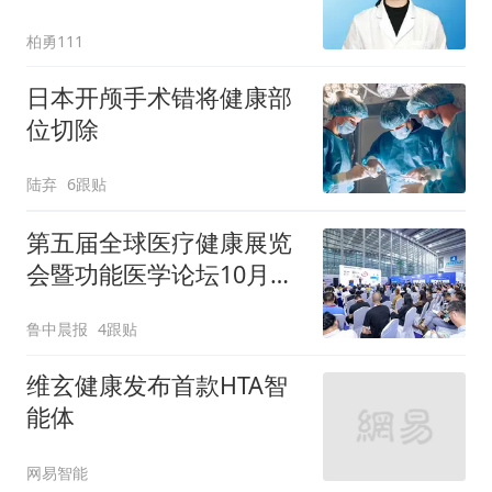
柏勇111
日本开颅手术错将健康部
位切除
陆弃
6跟贴
第五届全球医疗健康展览
会暨功能医学论坛10月上
海揭幕
鲁中晨报
4跟贴
维玄健康发布首款HTA智
能体
网易智能