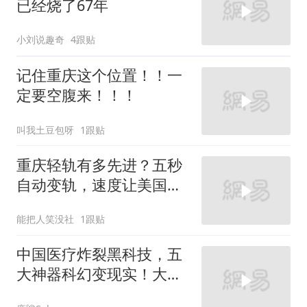
已经烧了67年
小刘说趣奇
4跟贴
记住重庆这个位置！！一
定要空腹来！！！
叫我土豆包呀
1跟贴
重庆轻轨有多先进？五秒
自动变轨，速度让美国望
尘莫及
能把人笑没社
1跟贴
中国医疗炸裂黑科技，五
大神器科幻变现实！大哥
这番话网友怒赞