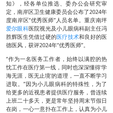
暑期研学游升温 在旅途中增长知识
知》，经各单位推选、委办公会研究审
猫咪过火把节被抹成黑猫
定，南岸区卫生健康委员会公布了2024年
BLG经理辟谣Bin离队
度南岸区“优秀医师”人员名单。重庆南坪
爱尔眼科
医院视光及小儿眼病科副主任冯
以军士兵把枪口对准中国记者
胜辉医生凭借过硬的
医疗技术
和良好的医
云南一男子胃中取出180颗铁钉
德医风，获评2024年“优秀医师”。
曹颖儿子首次演长剧
“开学三件套”全线暴涨
“作为一名医务工作者，始终以满腔的热
忱工作在医疗第一线，同时也深深懂得‘学
总书记点赞的非遗苗绣焕发新生机
海无涯，医无止境’的道理，一直不断学习
进取。”因为小儿眼病科的特殊性，为了
给更多的近视患者提供医疗服务，曾连续
上班二十多天，更是常年坚持周末节假日
在岗，一心一意扑在工作上，认真为小儿