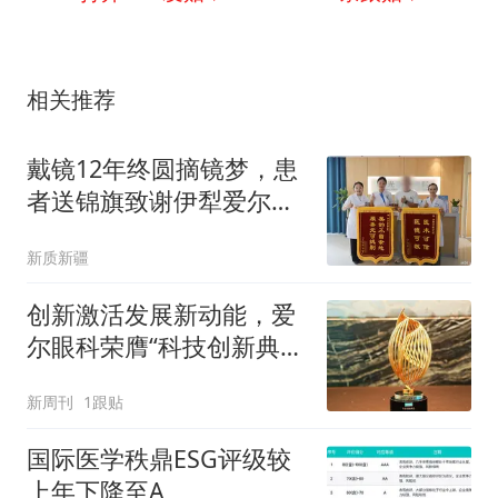
相关推荐
戴镜12年终圆摘镜梦，患
者送锦旗致谢伊犁爱尔眼
科
新质新疆
创新激活发展新动能，爱
尔眼科荣膺“科技创新典
范”称号
新周刊
1跟贴
国际医学秩鼎ESG评级较
上年下降至A