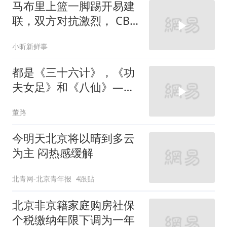
马布里上篮一脚踢开易建
联，双方对抗激烈， CBA
最顶级的京粤大战
小昕新鲜事
都是《三十六计》，《功
夫女足》和《八仙》——
瞒天过海、声东击西、暗
董路
度陈仓、偷梁换柱、抛砖
引玉、树上开花、金蝉脱
今明天北京将以晴到多云
壳、借刀杀人
为主 闷热感缓解
北青网-北京青年报
4跟贴
北京非京籍家庭购房社保
个税缴纳年限下调为一年