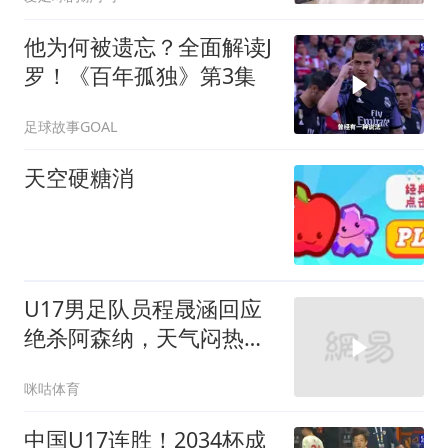
他为何被遗忘？全面解读J
罗！《百年孤独》第3集
足球故事GOAL
天空硬糖消
U17男足队员程晟涵回应
绝杀阿森纳，天气闷热不
是借口，队友赵松源太牛
咪咕体育
了
中国U17连胜！2034杯成