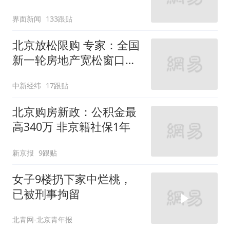
界面新闻
133跟贴
北京放松限购 专家：全国
新一轮房地产宽松窗口打
开
中新经纬
17跟贴
北京购房新政：公积金最
高340万 非京籍社保1年
新京报
9跟贴
女子9楼扔下家中烂桃，
已被刑事拘留
北青网-北京青年报