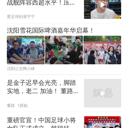
战舰阵容西超水平！压不
住巴萨就是失败
爱足球的谢宇宁
沈阳雪花国际啤酒嘉年华启幕！
沈阳公交网小林
是金子迟早会光亮，脚踏
实地，老二 加油！ 董路
的微博视频
董路
1跟贴
重磅官宣！中国足球小将