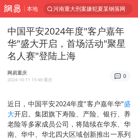
本地
河南重大刑案嫌犯夏某钢落网
国乒女单三将晋级四强
中国平安2024年度"客户嘉年
光影经济撬动暑期消费新蓝海
华"盛大开启，首场活动"聚星
马克·艾伦退出斯诺克中国公开赛
名人赛"登陆上海
新疆优化调整景区内自驾服务费
上四休三，但降薪1000元，你接受吗？
网易重庆
0
央视新主播李秋莹孙亚鹏亮相
2024-10-11 15:48
·重庆
情侣平潭拍日出坠崖1死1伤
梁家辉：到内地拍戏不是北上是回归
近日，中国平安2024年度"客户嘉年华"
盛
大
开启。集团旗下寿险、产险、银行、养
全民健身事业高质量发展
老险等多家成员公司，将陆续在华东、华
台当局重金为“台独”织“皇帝新衣”
南、华中、华北四大区域创新推出一系列