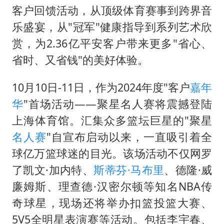
几元成本的AI广告导致千万市值蒸发
客户回馈活动，从顶级体育赛事到跨界音
老挝国会主席赛宋蓬逝世
乐盛宴，从"冠军"健康指导到系列艺术欣
白海豚将正面袭击贯穿浙江
赏，为2.36亿平安客户带来更多"省心、
酒店回应车内过夜被收150元
省时、又省钱"的美好体验。
杭州全市有序停课
10月10日-11日，作为2024年度"客户
嘉年
商场现钱学森巨幅海报 负责人回应
华
"首场活动——聚星名人赛将震撼登陆
36岁男演员成景区NPC后人气爆棚
上海体育馆。汇集众多篮坛巨星的"聚星
夏日经济乘“热”而上 消费市场向“新”而行
名人赛
"自宣布启动以来，一直吸引着全
球亿万篮球迷的目光。该场活动不仅网罗
乐享全民健身 共筑健康中国
了凯文·加内特、
斯蒂芬·马布里
、德隆·威
廉姆斯、理查德·汉密尔顿等知名NBA传
奇球星，现场还将举办扣篮投篮大赛、
5V5全明星表演赛等活动。包括李宇春、