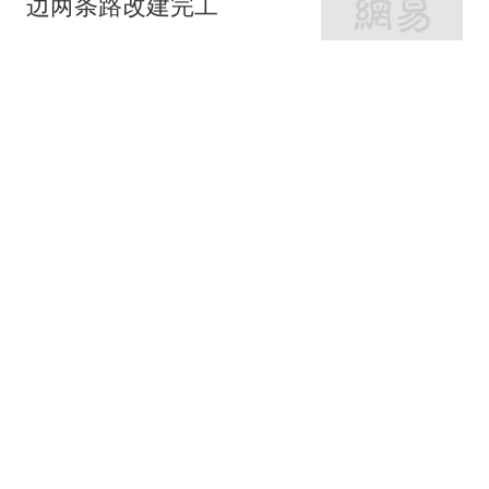
边两条路改建完工
新京报
“白海豚”下周将影响京津
冀等地
新京报
2跟贴
北京职工赴十堰避暑！京
堰携手打造职工疗休养新
高地
北青网-北京青年报
市教委：明确中小学教育
惩戒边界、实施程序