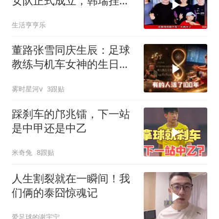
女队正式成立，韩瑞挂帅
出任首任主教练！
生活亨亨乐
董路张雪同庆生辰：足球
教练与机车女神的生日奇
遇
雾时星河v
3跟贴
踩刹车的邝兆镭，下一站
是中甲还是中乙
米奇兔
8跟贴
人生割裂就在一瞬间！我
们俩的泰囧惊魂记
爱足球的谢宇宁