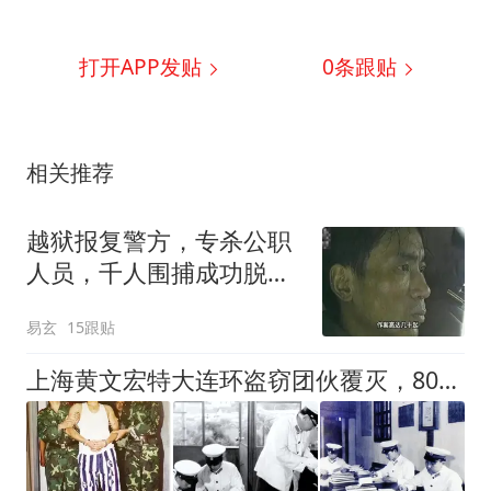
打开APP发贴
0
条跟贴
相关推荐
越狱报复警方，专杀公职
人员，千人围捕成功脱
逃，悍匪杨希慧纪实
易玄
15跟贴
上海黄文宏特大连环盗窃团伙覆灭，80年代上海滩的头号系列盗案