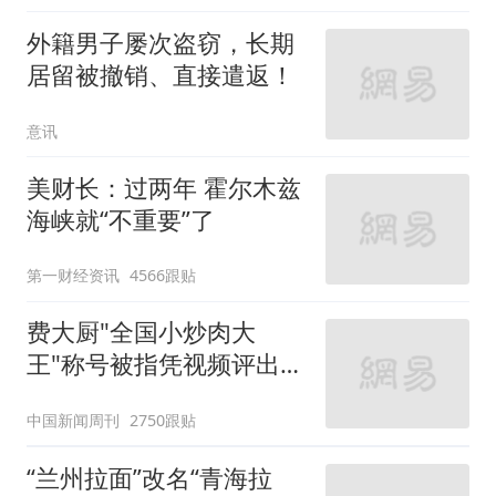
外籍男子屡次盗窃，长期
居留被撤销、直接遣返！
意讯
美财长：过两年 霍尔木兹
海峡就“不重要”了
第一财经资讯
4566跟贴
费大厨"全国小炒肉大
王"称号被指凭视频评出
官方回应
中国新闻周刊
2750跟贴
“兰州拉面”改名“青海拉