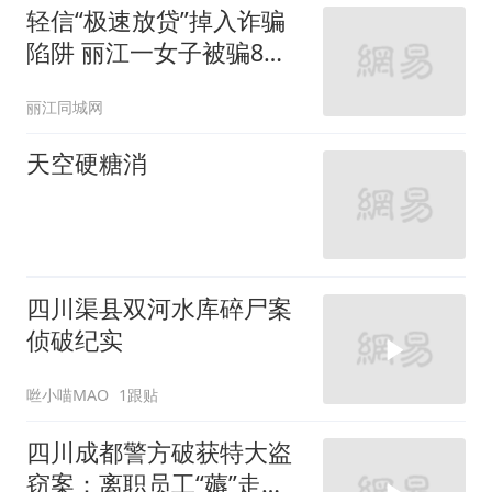
轻信“极速放贷”掉入诈骗
陷阱 丽江一女子被骗8万
积蓄
丽江同城网
天空硬糖消
四川渠县双河水库碎尸案
侦破纪实
咝小喵MAO
1跟贴
四川成都警方破获特大盗
窃案：离职员工“薅”走