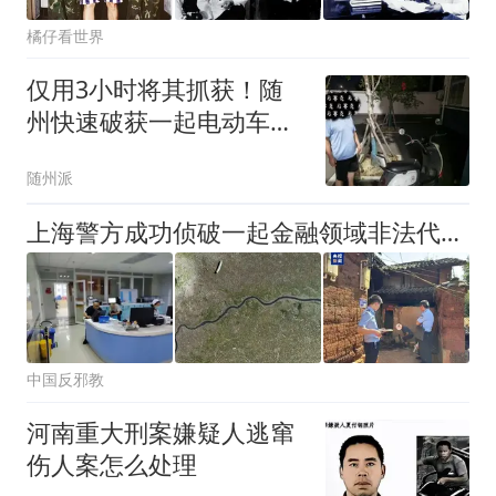
橘仔看世界
仅用3小时将其抓获！随
州快速破获一起电动车盗
窃案
随州派
上海警方成功侦破一起金融领域非法代理维权敲诈勒索案件【看世界·新闻早知道】
中国反邪教
河南重大刑案嫌疑人逃窜
伤人案怎么处理