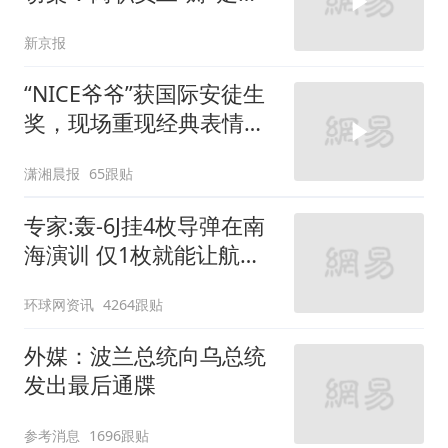
3711件家电
新京报
“NICE爷爷”获国际安徒生
奖，现场重现经典表情
包，向中国粉丝问好
潇湘晨报
65跟贴
专家:轰-6J挂4枚导弹在南
海演训 仅1枚就能让航母
瘫痪
环球网资讯
4264跟贴
外媒：波兰总统向乌总统
发出最后通牒
参考消息
1696跟贴