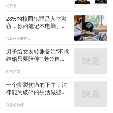
纪百事
28%的校园犯罪是入室盗
窃，你的笔记本电脑、手
机和自行车谁来兜底？
我是一个养虾人
男子给女友转账备注“不求
结婚只要陪伴”“老公自愿
赠与” 分手后起诉对方返
闪电新闻
还11万余元被法院驳回
一个撕裂伤痛的下午，法
律能为破碎的生活做些什
么
马俊哲律师