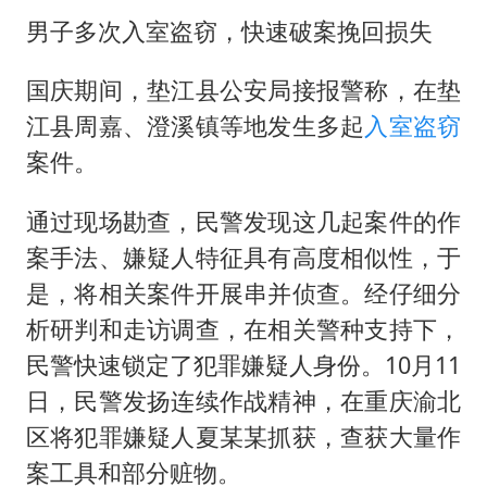
泰国：高度重视中国游客旅游体验
男子多次入室盗窃，快速破案挽回损失
上海大部迎大暴雨
《龙餐馆》 冲奖
国庆期间，垫江县公安局接报警称，在垫
江县周嘉、澄溪镇等地发生多起
入室盗窃
蒯曼挺进WTT横滨冠军赛女单四强
案件。
以军士兵把枪口对准中国记者
笔试第一被劝弃考涉事副校长被撤职
通过现场勘查，民警发现这几起案件的作
白海豚5次眼壁置换
案手法、嫌疑人特征具有高度相似性，于
是，将相关案件开展串并侦查。经仔细分
构建更高水平的全民健身公共服务体系
析研判和走访调查，在相关警种支持下，
民警快速锁定了犯罪嫌疑人身份。10月11
日，民警发扬连续作战精神，在重庆渝北
区将犯罪嫌疑人夏某某抓获，查获大量作
案工具和部分赃物。