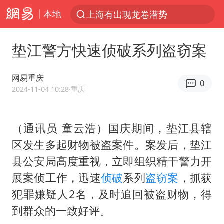
本地
上海有出现龙卷潜势
上半年我国经营主体结构持续优化
垫江警方快速侦破系列盗窃案
王传君 《披荆斩棘》
上海：5号线16号线浦江线全线停运
网易重庆
0
白海豚预计将在浙江苍南到三门一带登陆
2024-11-04 10:28
·重庆
今日15时起福州地铁高架区段停运
（通讯员 童云浩）国庆期间，垫江县辖
国足U17与阿森纳决赛取消 并列冠军
区发生多起财物被盗案件。案发后，垫江
王艺迪2-4不敌张本美和止步4强
县公安局高度重视，立即组织精干警力开
上门女婿出轨女邻居多年被判重婚罪
展案侦工作，迅速
侦破
系列
盗窃案
，抓获
2025年小学教师减少13.19万
犯罪嫌疑人2名，及时追回被盗财物，得
王艺迪无缘横滨赛决赛
到群众的一致好评。