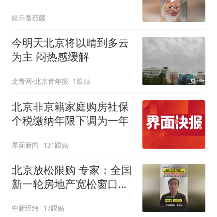
娱乐番茄菌
今明天北京将以晴到多云
为主 闷热感缓解
北青网-北京青年报
1跟贴
北京非京籍家庭购房社保
个税缴纳年限下调为一年
界面新闻
131跟贴
北京放松限购 专家：全国
新一轮房地产宽松窗口打
开
中新经纬
17跟贴