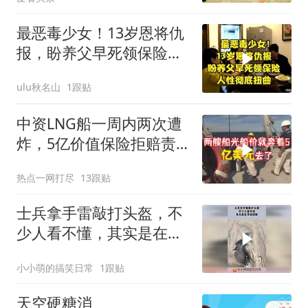
最恶毒少女！13岁恩将仇
报，盼养父早死领保险，
人性彻底扭曲
ulu秋名山
1跟贴
中资LNG船一周内两次遭
炸，5亿价值保险拒赔责
任方
热点一网打尽
13跟贴
士兵拿手雷敲打头盔，不
少人看不懂，其实是在开
启保险！
小小萌的搞笑日常
1跟贴
天空硬糖消