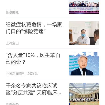
新浪财经
细微症状藏危情，一场家
门口的“惊险竞速”
上海宝山
“含人量”10%，医生革自
己的命？
中国新闻周刊
29跟贴
千余名专家共议临床试
验“分层共建” 天府临床研
究学术会议在成都召开
爱看头条