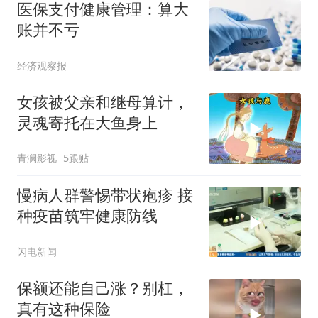
医保支付健康管理：算大
账并不亏
经济观察报
女孩被父亲和继母算计，
灵魂寄托在大鱼身上
青澜影视
5跟贴
慢病人群警惕带状疱疹 接
种疫苗筑牢健康防线
闪电新闻
保额还能自己涨？别杠，
真有这种保险