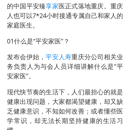
茅台部分直营店飞天茅台提价
的中国平安臻
享家
医正式落地重庆。重庆
酒店回应车内过夜被收150元
人也可以7*24小时接通专属自己和家人的
商场现钱学森巨幅海报 负责人回应
家庭医生。
杭州全市有序停课
01什么是“平安家医”？
乐享全民健身 共筑健康中国
发布会伊始，
平安人寿
重庆分公司相关业
务负责人为与会人员详细讲解什么是“平
安家医”。
现代快节奏的生活下，人们最担心的就是
健康出现问题，大家都渴望健康，却又缺
乏健康意识，不知如何改善；或者懂些医
学常识，却无法长期坚持健康的生活习