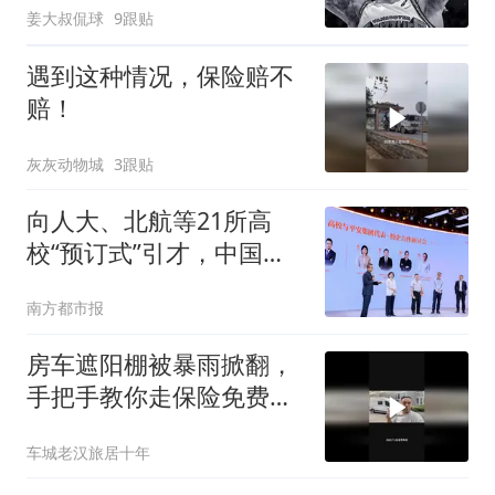
姜大叔侃球
9跟贴
遇到这种情况，保险赔不
赔！
灰灰动物城
3跟贴
向人大、北航等21所高
校“预订式”引才，中国平
安有何底气
南方都市报
房车遮阳棚被暴雨掀翻，
手把手教你走保险免费换
新
车城老汉旅居十年