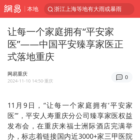
本地
新疆优化调整景区内自驾服务费
微信又有新功能，你可以“撤回”你的撤回了！
让每一个家庭拥有“平安家
“新疆的交警怎么个个像我妈”
医”——中国平安臻享家医正
情侣平潭拍日出坠崖1死1伤
式落地重庆
上四休三，但降薪1000元，你接受吗？
西湖突现狂风暴雨 游客瞬间被浇透
网易重庆
0
台当局重金为“台独”织“皇帝新衣”
2024-11-10 14:50
·重庆
白海豚将正面袭击贯穿浙江
《欢迎来龙餐馆》口碑
11月9日，“让每一个家庭拥有‘平安家
医’”，平安人寿重庆分公司臻享家医权益
郑丽文：台湾从来没有“独立”过
发布会，在重庆来福士洲际酒店完满举
几元成本的AI广告导致千万市值蒸发
办，标志着链接国内近3000+家三甲医院