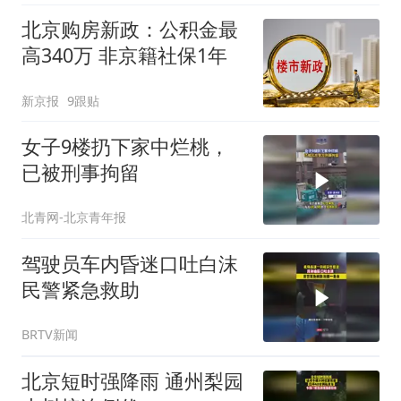
北京购房新政：公积金最
高340万 非京籍社保1年
新京报
9跟贴
女子9楼扔下家中烂桃，
已被刑事拘留
北青网-北京青年报
驾驶员车内昏迷口吐白沫
民警紧急救助
BRTV新闻
北京短时强降雨 通州梨园