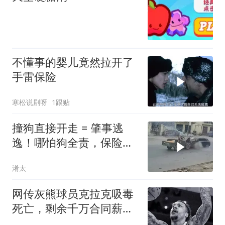
不懂事的婴儿竟然拉开了
手雷保险
寒松说剧呀
1跟贴
撞狗直接开走 = 肇事逃
逸！哪怕狗全责，保险一
分不赔！
淆太
网传灰熊球员克拉克吸毒
死亡，剩余千万合同薪资
家属能拿到多少