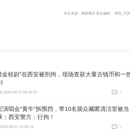
本文来源：网易重庆 责任编辑： 周伟_CQ6
“摸金校尉”在西安被刑拘，现场查获大量古钱币和一
剑
026-08-07 09:38:15
0
跟贴
0
宏演唱会“黄牛”拆围挡，带10名观众藏匿清洁室被当
获；西安警方：行拘！
26-08-07 10:09:14
0