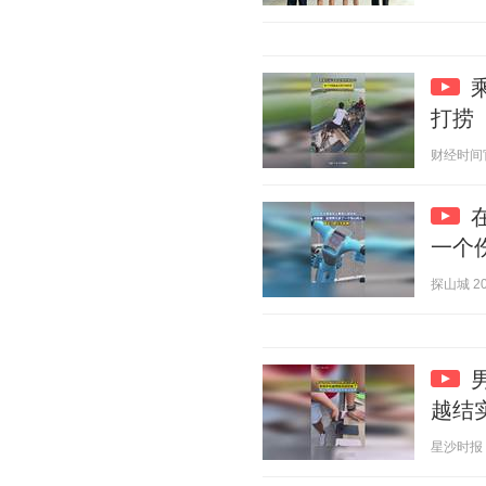
打捞
财经时间官方
一个
探山城 202
越结
星沙时报 20