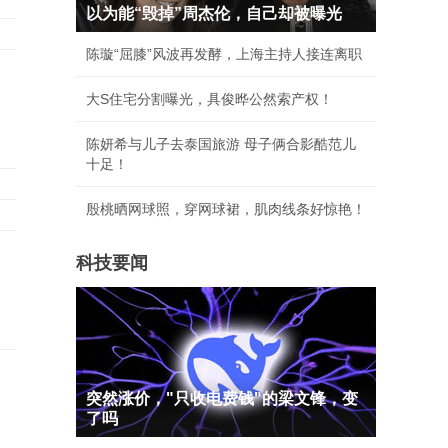
以为能“毁掉”周杰伦，自己却被曝光
陈璇“屈膝”风波再发酵，上海主持人接连离职
大S住宅分割曝光，具俊晔公然索产权！
陈妍希与儿子去泰国旅游 母子俩合影酷范儿
十足！
殷桃晒网球照，穿网球裙，肌肉线条好惊艳！
科技要闻
突然涨价，"只收电费钱"的梁文锋，变
了吗