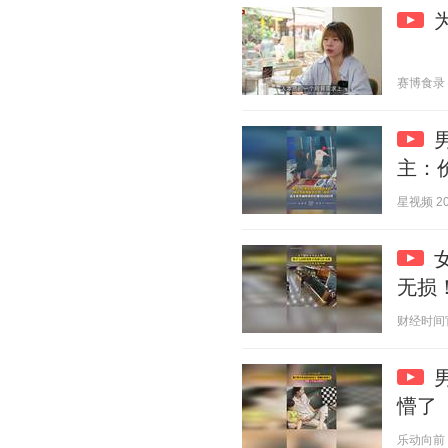
赛博食录 20
主：价
星视频 202
无损
财经时间官方
懵了
乐动向前 20