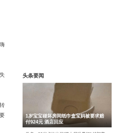
嗨
失
头条要闻
转
要
1岁宝宝碰坏房间纸巾盒宝妈被要求赔
付924元 酒店回应