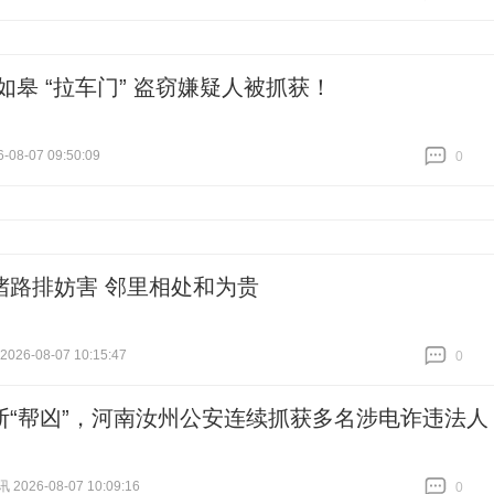
跟贴
0
如皋 “拉车门” 盗窃嫌疑人被抓获！
-08-07 09:50:09
0
跟贴
0
堵路排妨害 邻里相处和为贵
26-08-07 10:15:47
0
跟贴
0
断“帮凶”，河南汝州公安连续抓获多名涉电诈违法人
026-08-07 10:09:16
0