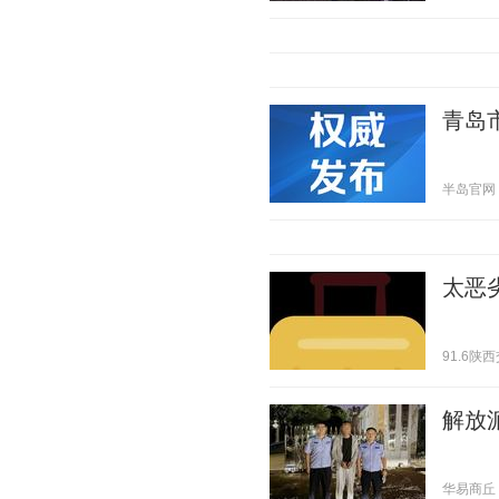
青岛
半岛官网 20
太恶
91.6陕西交
解放
华易商丘 20