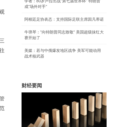
学者：80岁卢拉出战"第七届世界杯" 特朗普
成"场外对手"
观
阿根廷足协表态：支持国际足联主席因凡蒂诺
牛弹琴："向特朗普同志致敬" 美国超级抹红大
赛开始了
三
往
美媒：若与中俄爆发地区战争 美军可能动用
战术核武器
财经要闻
管
范