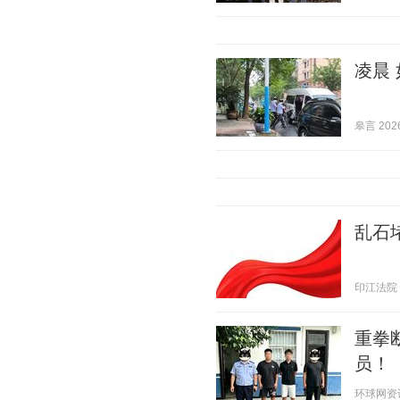
凌晨 
皋言 2026
乱石
印江法院 20
重拳
员！
环球网资讯 2