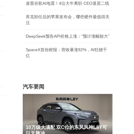
凌晨谷歌AI地震！4位大牛离职 CEO退居二线
库克卸任后的苹果发布会，哪些硬件最值得关
注
DeepSeek预告API价格上涨：“预计涨幅较大”
SpaceX首份财报：营收暴涨92%，AI狂烧千
亿
汽车要闻
10万级大满配 双C位的东风风神L8Y可
以无脑冲