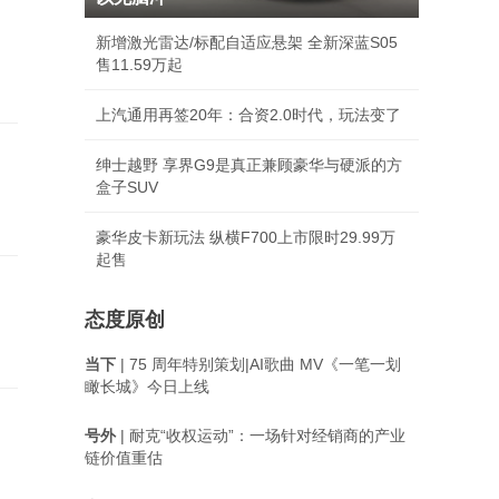
新增激光雷达/标配自适应悬架 全新深蓝S05
售11.59万起
上汽通用再签20年：合资2.0时代，玩法变了
绅士越野 享界G9是真正兼顾豪华与硬派的方
盒子SUV
豪华皮卡新玩法 纵横F700上市限时29.99万
起售
态度原创
当下
| 75 周年特别策划|AI歌曲 MV《一笔一划
瞰长城》今日上线
号外
| 耐克“收权运动”：一场针对经销商的产业
链价值重估