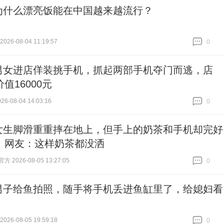
为什么漂亮饭能在中国越来越流行？
26-08-04 11:19:57
0
跟贴
0
男女进店佯装挑手机，抓起两部手机夺门而逃，店
值16000元
6-08-04 14:03:16
0
跟贴
0
女生脚滑重重摔在地上，但手上的奶茶和手机却完好
！网友：这样奶茶都没洒
 2026-08-05 13:27:05
0
跟贴
0
男子给鱼拍照，随手将手机丢进鱼缸里了，给媳妇看
26-08-05 19:59:18
0