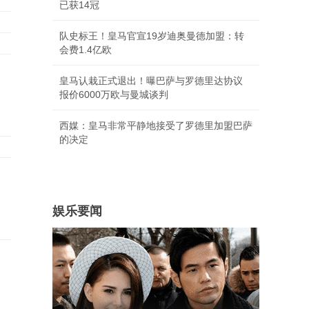
已获14冠
队史标王！皇马官宣19岁迪奥曼德加盟：转
会费1.4亿欧
索
皇马认栽正式退出！曝巴萨与罗德里达协议
报价6000万欧与曼城谈判
西媒：皇马非常平静地接受了罗德里加盟巴萨
的决定
娱乐要闻