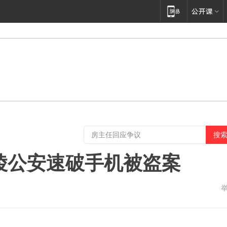
涪陵公安速破手机被盗案