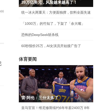
39万亿美元，风险越来越高了！
66
统一冰火两重天：方便面独撑，饮料全面失速
「1000万」的竹知了，下架了「余大嘴」
恐怖的DeepSeek斩杀线
60秒报价25万，AI女演员开始接广告了
体育要闻
把
雷·阿伦：三分太多了
皇马官宣！维尼修斯续约6年年薪2400万 8年