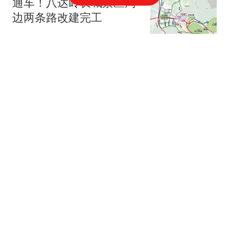
通车！八达岭长城景区周
边两条路改建完工
新京报
“白海豚”下周将影响京津
冀等地
新京报
2跟贴
北京职工赴十堰避暑！京
堰携手打造职工疗休养新
高地
北青网-北京青年报
市教委：明确中小学教育
惩戒边界、实施程序