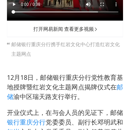
酒店回应车内过夜被收150元
白海豚将正面袭击贯穿浙江
商场现钱学森巨幅海报 负责人回应
打开网易新闻 查看更多视频
乐享全民健身 共筑健康中国
邮储银行重庆分行携手红岩文化中心打造红岩文化
主题网点
12月18日，邮储银行重庆分行党性教育基
地授牌暨红岩文化主题网点揭牌仪式在
邮
储
渝中区瑞天路支行举行。
开业仪式上，在与会人员的见证下，邮储
银行重庆分行
党委委员、副行长邓明武和