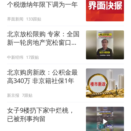
个税缴纳年限下调为一年
界面新闻
133跟贴
北京放松限购 专家：全国
新一轮房地产宽松窗口打
开
中新经纬
17跟贴
北京购房新政：公积金最
高340万 非京籍社保1年
新京报
7跟贴
女子9楼扔下家中烂桃，
已被刑事拘留