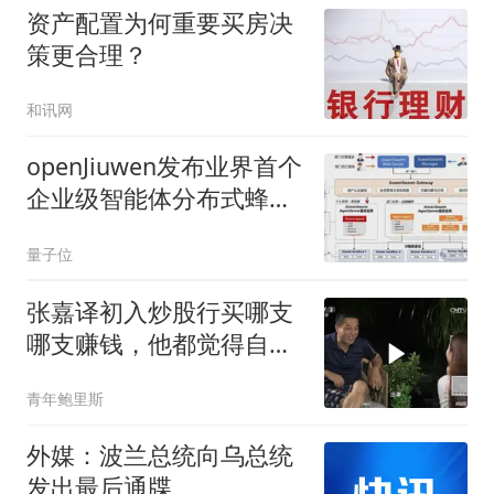
资产配置为何重要买房决
策更合理？
和讯网
openJiuwen发布业界首个
企业级智能体分布式蜂群
架构，联合邮储成功落地
量子位
金融生产环境
张嘉译初入炒股行买哪支
哪支赚钱，他都觉得自己
是金融奇才
青年鲍里斯
外媒：波兰总统向乌总统
发出最后通牒