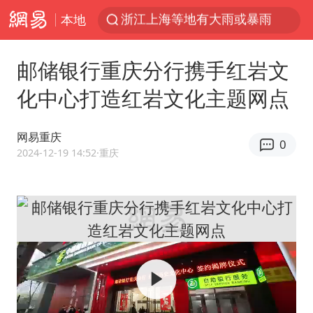
本地
《欢迎来龙餐馆》口碑
西湖突现狂风暴雨 游客瞬间被浇透
邮储银行重庆分行携手红岩文
情侣在平潭拍日出时坠崖致一死一伤
化中心打造红岩文化主题网点
香港正式允许“拒绝抢救”
视频丨中国东方电气集团原党组副书记、董事宋致远被查
网易重庆
0
“不怕六爷挂得多 就怕六爷挂一颗”
2024-12-19 14:52
·重庆
杭州全市有序停课
直击东北超：哈尔滨vs通辽
香港宏福苑火灾或由烟头引起
几元成本的AI广告导致千万市值蒸发
浙江台州《告全体市民书》