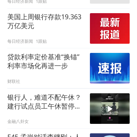
每日经济新闻
1跟贴
主流策略
美国上周银行存款19.363
万亿美元
每日经济新闻
1跟贴
贷款利率定价基准“换锚”
利率市场化再进一步
财联社
银行人，难道不配午休？
建行试点员工午休暂停柜
面服务
金融八卦女
E45 孟岩对话李继刚：人