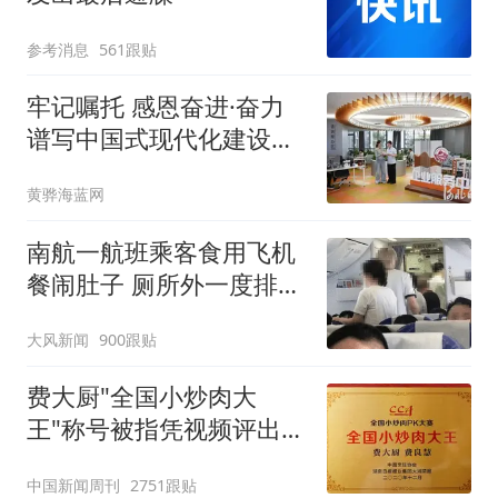
参考消息
561跟贴
牢记嘱托 感恩奋进·奋力
谱写中国式现代化建设河
北篇章丨抓改革优服务，
黄骅海蓝网
打造一流营商环境
南航一航班乘客食用飞机
餐闹肚子 厕所外一度排长
队
大风新闻
900跟贴
费大厨"全国小炒肉大
王"称号被指凭视频评出
官方回应
中国新闻周刊
2751跟贴