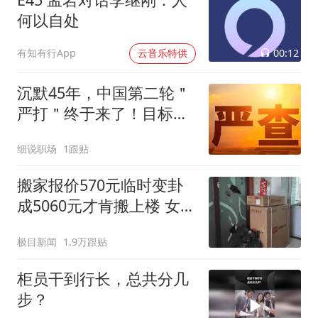
何以自处
00:12
有知有行App
云音乐特供
沉默45年，中国第二轮＂
严打＂终于来了！目标改
变总体战正式打响
细说职场
1跟贴
搬家报价570元临时变卦
成5060元才肯搬上楼 女子
傻眼
极目新闻
1.9万跟贴
柜员干到行长，总共分几
步？