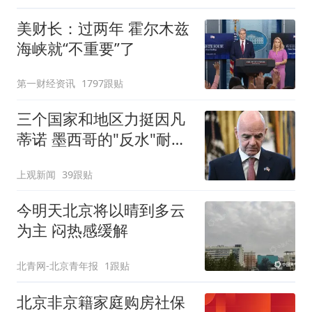
美财长：过两年 霍尔木兹
海峡就“不重要”了
第一财经资讯
1797跟贴
三个国家和地区力挺因凡
蒂诺 墨西哥的"反水"耐人
寻味
上观新闻
39跟贴
今明天北京将以晴到多云
为主 闷热感缓解
北青网-北京青年报
1跟贴
北京非京籍家庭购房社保