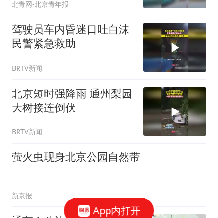
北青网-北京青年报
驾驶员车内昏迷口吐白沫
民警紧急救助
BRTV新闻
北京短时强降雨 通州梨园
大树接连倒伏
BRTV新闻
萤火虫现身北京公园自然带
新京报
App内打开