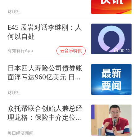
个人所得税”传闻：有关部
财联社
门尚未发布正式政策文件
港险市场仍具竞争力
E45 孟岩对话李继刚：人
何以自处
00:12
有知有行App
云音乐特供
日本四大寿险公司债券账
面浮亏达960亿美元 日本
金融厅予以密切关注
财联社
众托帮联合创始人兼总经
理龙格：保险中介定位
于“买方顾问”，合规标准
每日经济新闻
应比险企更严