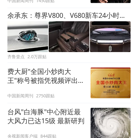
中国新闻周刊
1450跟贴
余承东：尊界V800、V680新车24小时大定突破3500台
齐鲁壹点
2.0万跟贴
费大厨"全国小炒肉大
王"称号被指凭视频评出
官方回应
中国新闻周刊
2750跟贴
台风"白海豚"中心附近最
大风力已达15级 最新研判
央视新闻客户端
844跟贴