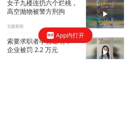
女子九楼连扔六个烂桃，
高空抛物被警方刑拘
北疆新闻
App内打开
索要求职者孕检证明，一
企业被罚 2.2 万元
大风新闻
今明两天闷热持续 最高气
温可达36℃
北青网-北京青年报
18跟贴
泛舟赏云霞，多家公园延
时开放游船