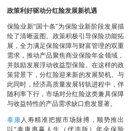
胡彦斌获《歌手2026》歌王
政策利好驱动分红险发展新机遇
名创优品回应女子吐槽内裤质量差
秋天的第一杯奶茶到底有多火
保险业新“国十条”为保险业新阶段发展描
38岁演员求职万岁山NPC成功
绘了清晰蓝图。政策积极引导保险功能拓
国防部：中国军队坚决反制任何闹海挑衅图谋
展，全力满足保险保障与财富管理的双重
需求，推动产品聚焦商业保险年金领域，
我国外贸延续良好增长态势
并鼓励发展浮动收益型保险。在这样的政
夯实基础开新局
策背景下，分红险迎来新的发展契机。与
此同时，经济高质量发展转轨进程中，伴
随利率下行，市场对分红险这类兼具保障
与收益特性的产品需求缺口愈发显著。
泰康
人寿精准把握市场脉搏，顺势推出
以“泰康惠赢人生（优选版）年金保险