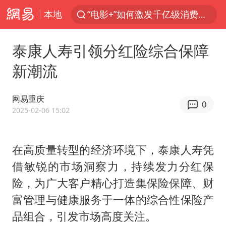
本地
“电影+”如何激发千亿级消费新活力？
秘鲁和墨西哥宣布恢复外交关系
泰康人寿引领分红险综合保障
沙特土耳其巴基斯坦签署共同防务协议
新潮流
中医教你一招提升气血
全球首个长时储能一体化产业园量产
网易重庆
0
四川宜宾市高县4.9级地震致1人死亡
2025-02-06 15:02
胜宏科技：股票交易异常波动
在高质量转型的经济环境下，泰康人寿凭
U17国足点球大战淘汰河床晋级决赛
借敏锐的市场洞察力，持续发力分红保
百花奖开幕式
险，为广大客户精心打造集保险保障、财
日本试射“战斧”导弹，国防部回应
富管理与健康服务于一体的综合性保险产
胡彦斌韩磊 谁帮谁
品组合，引发市场高度关注。