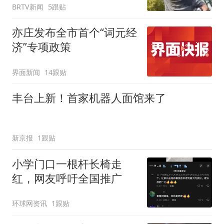
BRTV新闻
5跟贴
亦庄发布全市首个“词元经
济”专项政策
界面新闻
14跟贴
丰台上新！首家机器人面馆来了
新京报
1跟贴
小学门口一根杆长椅走
红，网友呼吁全国推广
环球网资讯
1跟贴