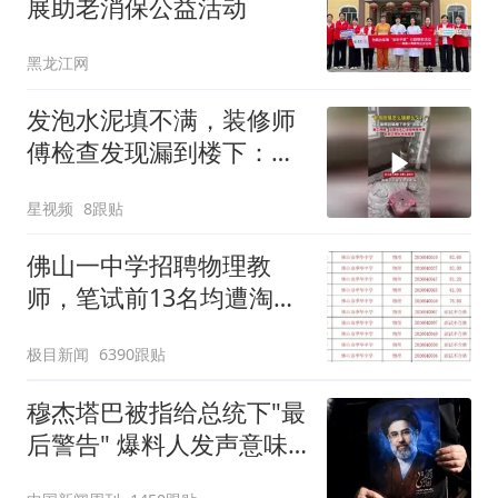
展助老消保公益活动
黑龙江网
发泡水泥填不满，装修师
傅检查发现漏到楼下：出
风口未延伸到外墙
星视频
8跟贴
佛山一中学招聘物理教
师，笔试前13名均遭淘
汰？教育局：已叫停招
极目新闻
6390跟贴
聘，成立调查组全面核查
穆杰塔巴被指给总统下"最
后警告" 爆料人发声意味
深长