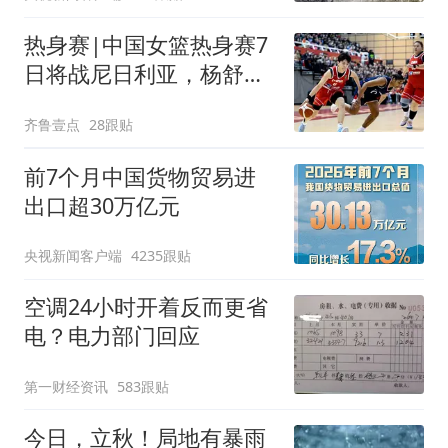
热身赛|中国女篮热身赛7
日将战尼日利亚，杨舒予
有望出战
齐鲁壹点
28跟贴
前7个月中国货物贸易进
出口超30万亿元
央视新闻客户端
4235跟贴
空调24小时开着反而更省
电？电力部门回应
第一财经资讯
583跟贴
今日，立秋！局地有暴雨