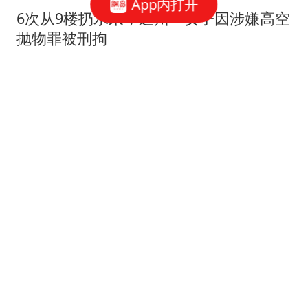
App内打开
6次从9楼扔水果，通州一女子因涉嫌高空
抛物罪被刑拘
澎湃新闻
79跟贴
无遥控无延迟，机器人乒乓大战来了
北青网-北京青年报
暑期北京多家博物馆延时开放，这份逛展
指南请收好
新京报
北京警方已刑拘10人 网络有偿“代抢”别信