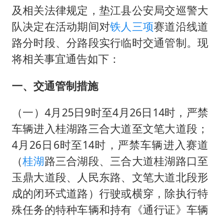
关之琳否认与27岁模特的恋情
及相关法律规定，垫江县公安局交巡警大
多地要求领导干部带头休假
队决定在活动期间对
铁人三项
赛道沿线道
中央气象台发布台风黄色预警
路分时段、分路段实行临时交通管制。现
对话重庆地铁吐血女孩
将相关事宜通告如下：
中方回应日本广岛核爆81周年
一、交通管制措施
奋进开新局 实干挑大梁
（一）4月25日9时至4月26日14时，严禁
车辆进入桂湖路三合大道至文笔大道段；
4月26日6时至14时，严禁车辆进入赛道
（
桂湖
路三合湖段、三合大道桂湖路口至
玉鼎大道段、人民东路、文笔大道北段形
成的闭环式道路）行驶或横穿，除执行特
殊任务的特种车辆和持有《通行证》车辆