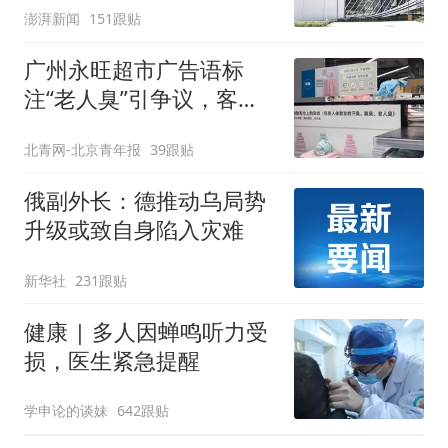
澎湃新闻
151跟贴
广州永旺超市广告语标
注“老人臭”引争议，客服
回应
北青网-北京青年报
39跟贴
俄副外长：德推动乌局势
升级或致自身陷入灾难
新华社
231跟贴
健康 | 多人因蝉鸣听力受
损，医生紧急提醒
学申论的谈妹
642跟贴