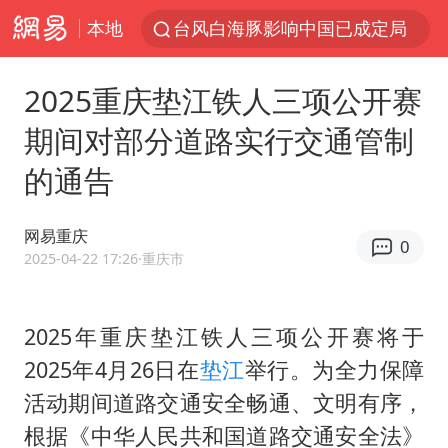
本地
台风白海豚影响中国已成定局
昆明石林火把节
2025重庆垫江铁人三项公开赛
胡塞武装袭扰红海航运行动升级
期间对部分道路实行交通管制
我国编制完成新版全月地质图
的通告
台风白海豚即将进入48小时警戒线
官方回应献血屋不让市民入内躲雨
网易重庆
0
郑国霖回应去景区上班被保安拦下
2025-04-22 17:26
·重庆市
80后女柜员逆袭成4200亿银行副行长
感觉全东北都在等7号
2025年重庆垫江铁人三项公开赛将于
2025年4月26日在
垫江
举行。为全力保障
扎哈罗娃批广岛市长不提美国原子弹
活动期间道路交通安全畅通、文明有序，
女子利用漏洞0元薅走3000多件家电
根据《中华人民共和国道路交通安全法》