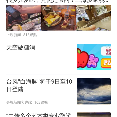
上观新闻
816跟贴
天空硬糖消
台风"白海豚"将于9日至10
日登陆
央视新闻客户端
163跟贴
“中传多个艺术类专业取消