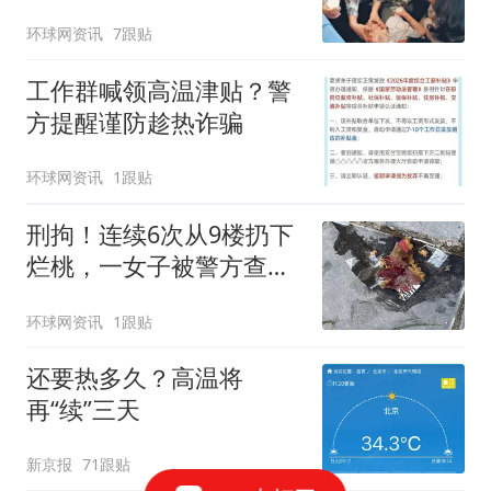
环球网资讯
7跟贴
工作群喊领高温津贴？警
方提醒谨防趁热诈骗
环球网资讯
1跟贴
刑拘！连续6次从9楼扔下
烂桃，一女子被警方查
获！
环球网资讯
1跟贴
还要热多久？高温将
再“续”三天
新京报
71跟贴