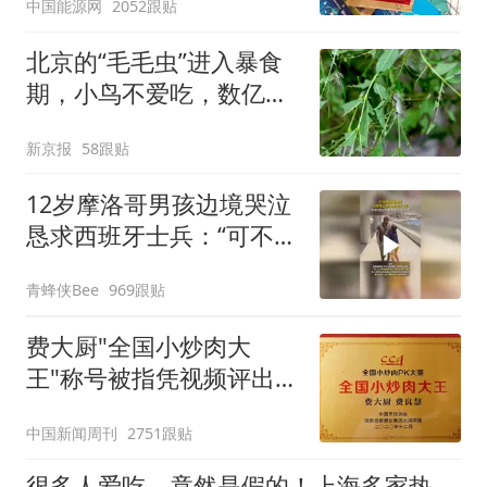
中国能源网
2052跟贴
北京的“毛毛虫”进入暴食
期，小鸟不爱吃，数亿头
小蜂迎战
新京报
58跟贴
12岁摩洛哥男孩边境哭泣
恳求西班牙士兵：“可不可
以不要把我遣返回国”
青蜂侠Bee
969跟贴
费大厨"全国小炒肉大
王"称号被指凭视频评出
官方回应
中国新闻周刊
2751跟贴
很多人爱吃，竟然是假的！上海多家热门餐饮店被曝光，网友热议