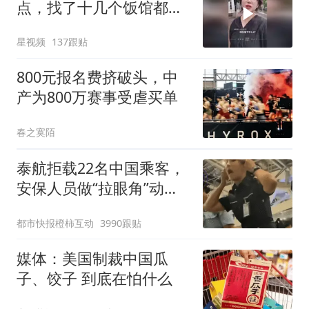
点，找了十几个饭馆都没
开门：午休到几点
星视频
137跟贴
800元报名费挤破头，中
产为800万赛事受虐买单
春之寞陌
泰航拒载22名中国乘客，
安保人员做“拉眼角”动
作，泰国机场最新回应：
都市快报橙柿互动
3990跟贴
拒绝登机决定由航司作
出；亲历者：曾承诺免费
媒体：美国制裁中国瓜
改签但没兑现
子、饺子 到底在怕什么