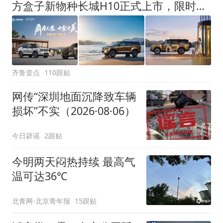
方盒子新物种长城H10正式上市，限时换新价20.18万元起
齐鲁壹点
110跟贴
网传“深圳地面沉降致车辆
损坏”不实（2026·08·06）
今日辟谣
2跟贴
今明两天闷热持续 最高气
温可达36℃
北青网-北京青年报
15跟贴