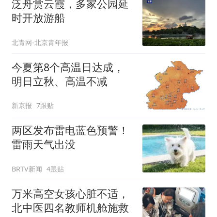
泛舟赏云霞，多家公园延
时开放游船
北青网-北京青年报
今夏第8个高温日达成，
明日立秋、高温不减
新京报
7跟贴
两区发布雷电蓝色预警！
雷雨天气出没
BRTV新闻
4跟贴
万米高空女孩心脏不适，
北中医四名教师机舱施救