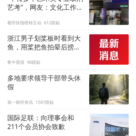
艺考”，网友：文化工作者
一定要有文化，这句话的
都市快报橙柿互动
612跟贴
含金量还在持续上升
浙江男子划桨板时看到大
鱼，用桨把鱼拍晕后捞
起；当事人：鱼重7斤6
鲁中晨报
96跟贴
两，做成红烧辣子鱼块，
味道很好
多地要求领导干部带头休
假
第一财经资讯
1587跟贴
国际足联：向理事会和
211个会员协会致歉