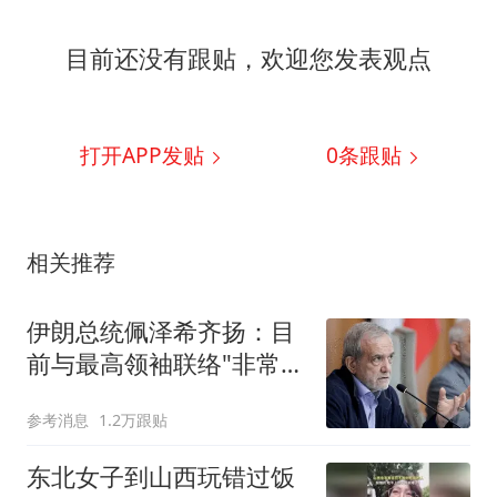
目前还没有跟贴，欢迎您发表观点
打开APP发贴
0
条跟贴
相关推荐
伊朗总统佩泽希齐扬：目
前与最高领袖联络"非常困
难"
参考消息
1.2万跟贴
东北女子到山西玩错过饭