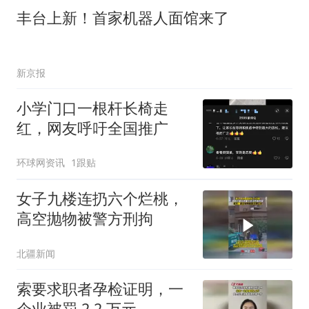
丰台上新！首家机器人面馆来了
新京报
小学门口一根杆长椅走
红，网友呼吁全国推广
环球网资讯
1跟贴
女子九楼连扔六个烂桃，
高空抛物被警方刑拘
北疆新闻
索要求职者孕检证明，一
企业被罚 2.2 万元