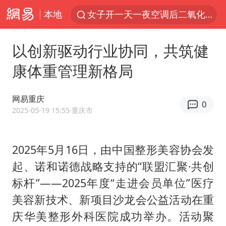
本地
女子开一天一夜空调后二氧化碳中毒
汪峰阻止14岁女儿买大牌
以创新驱动行业协同，共筑健
我国货物贸易进出口超30万亿元
康体重管理新格局
泰国校园枪击案死亡人数升至7人
泰国枪击案凶手先杀祖父母后行凶
网易重庆
0
王力宏演唱会黄牛带观众藏匿被查获
2025-05-19 15:55
·重庆市
带薪错峰休假通知引争议 河南回应
2025年5月16日，由中国整形美容协会发
四川宜宾市高县发生4.9级地震
起、诺和诺德战略支持的“联盟汇聚·共创
陕西省委书记赶赴柞水县杏坪镇
标杆”——2025年度“走进会员单位”医疗
女孩摆摊卖菌子时收到北大通知书
美容新技术、新项目沙龙会公益活动在重
曝美拒绝乌增购“爱国者”导弹请求
庆华美整形外科医院成功举办。活动聚