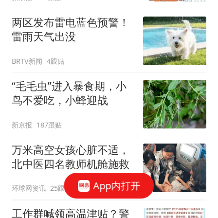
两区发布雷电蓝色预警！
雷雨天气出没
BRTV新闻
4跟贴
“毛毛虫”进入暴食期，小
鸟不爱吃，小蜂迎战
新京报
187跟贴
万米高空女孩心脏不适，
北中医四名教师机舱施救
App内打开
环球网资讯
25跟贴
工作群喊领高温津贴？警