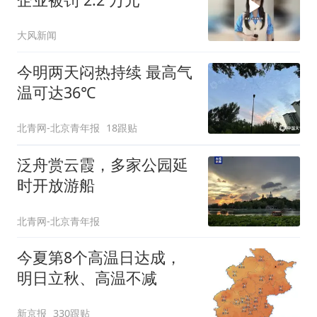
大风新闻
今明两天闷热持续 最高气
温可达36℃
北青网-北京青年报
18跟贴
泛舟赏云霞，多家公园延
时开放游船
北青网-北京青年报
今夏第8个高温日达成，
明日立秋、高温不减
新京报
330跟贴