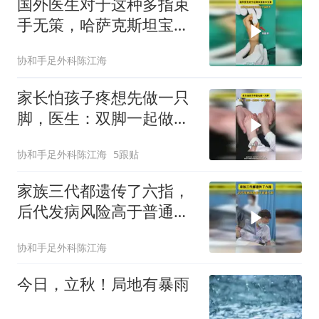
国外医生对于这种多指束
手无策，哈萨克斯坦宝宝
感受中国医术
协和手足外科陈江海
家长怕孩子疼想先做一只
脚，医生：双脚一起做疼
一回不就完了
协和手足外科陈江海
5跟贴
家族三代都遗传了六指，
后代发病风险高于普通人
群
协和手足外科陈江海
今日，立秋！局地有暴雨