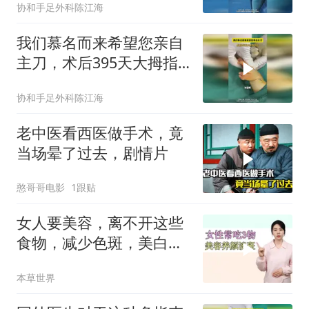
协和手足外科陈江海
我们慕名而来希望您亲自
主刀，术后395天大拇指
对比
协和手足外科陈江海
老中医看西医做手术，竟
当场晕了过去，剧情片
憨哥哥电影
1跟贴
女人要美容，离不开这些
食物，减少色斑，美白肌
肤，增强皮肤弹性
本草世界