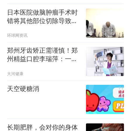
日本医院做脑肿瘤手术时
错将其他部位切除导致患
者无法自主呼吸，院方道
环球网资讯
歉
郑州牙齿矫正需谨慎！郑
州精益口腔李瑞萍：一次
选对，不为错误买单
大河健康
天空硬糖消
长期肥胖，会对你的身体