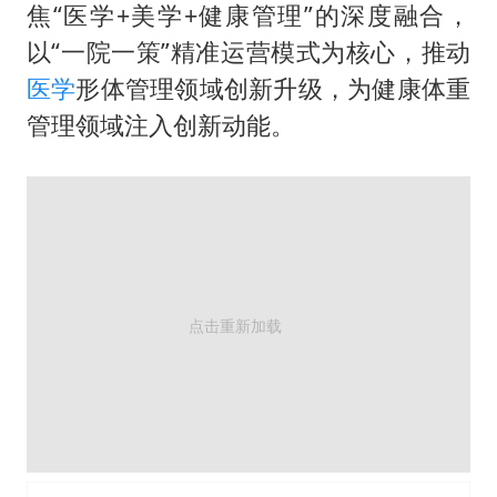
公司“上四休三”但要降薪1000元
焦“医学+美学+健康管理”的深度融合，
改名后的“青海拉面”店
以“一院一策”精准运营模式为核心，推动
女孩南太行山失联超11天 直击搜寻
医学
形体管理领域创新升级，为健康体重
管理领域注入创新动能。
广岛核爆81周年央视播《奥本海默》
东方之约 相约未来