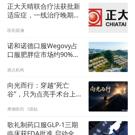
正大天晴联合疗法获批新
适应症，一线治疗晚期肺
鳞癌丨产业新闻
医药观澜
诺和诺德口服Wegovy占
口服肥胖症市场约90%份
额 全球150万人服用
观点机构
向光而行：穿越“死亡
谷”，只为点亮手术台上的
那束光
摩熵医药
1跟贴
歌礼制药口服GLP-1三期
临床获FDA批准 启动全球