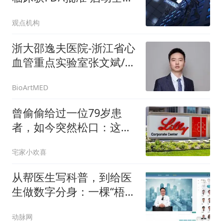
肥胖症研究
观点机构
浙大邵逸夫医院-浙江省心
血管重点实验室张文斌/张
宁课题组招聘博士后及科
BioArtMED
研助理
曾偷偷给过一位79岁患
者，如今突然松口：这款
尚未获批的减肥药，还让
宅家小欢喜
多少人等得起？
从帮医生写科普，到给医
生做数字分身：一棵“梧桐
树”的AI生长记
动脉网