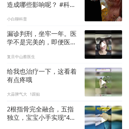
造成哪些影响呢？ #科普
#肥胖
小白聊科普
漏诊判刑，坐牢一年。医
学不是完美的，即便医生
很努力
复旦中山蔡医生
给我也治疗一下，这看着
有点疼哦
大蒜脾气大
1跟贴
2根指骨完全融合，五指
独立，宝宝小手实现“4变
5”