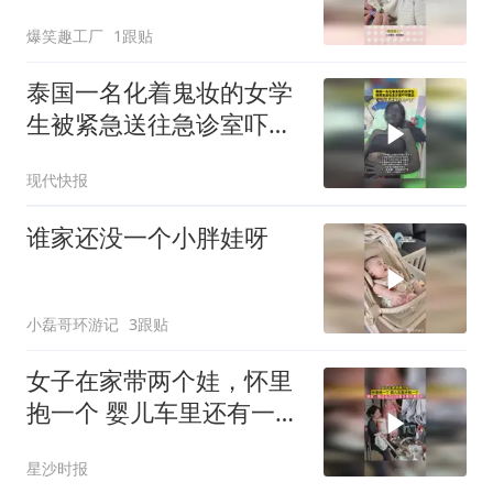
适应新环境呢！
爆笑趣工厂
1跟贴
泰国一名化着鬼妆的女学
生被紧急送往急诊室吓坏
医生，“以为送进来的是尸
现代快报
体”
谁家还没一个小胖娃呀
小磊哥环游记
3跟贴
女子在家带两个娃，怀里
抱一个 婴儿车里还有一
个，网友：熬过去了以后
星沙时报
就全是珍贵回忆