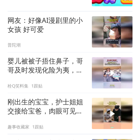
网友：好像AI漫剧里的小
女孩 好可爱
普陀潮
婴儿被被子捂住鼻子，哥
哥及时发现化险为夷，宝
妈带娃力不从心
栓Q笑料集
1跟贴
刚出生的宝宝，护士姐姐
交接给宝爸，肉眼可见的
紧张！
趣事收藏家
1跟贴