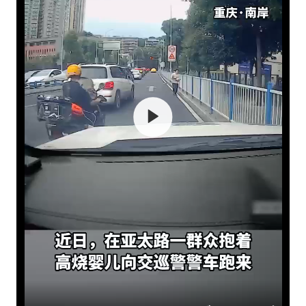
美国退回1000亿美元关税
闪电劈中电线炸出一条火花
李亚鹏向地铁吐血女孩捐99999元
李嫣近照曝光
新华社权威快报|我国编制完成新版全月地质图
曝张一鸣下死命令：不依赖AI蒸馏技术
中国经济展现强大韧性和活力