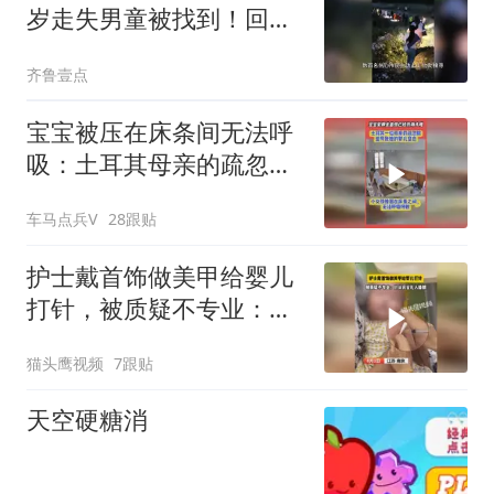
岁走失男童被找到！回顾
搜救全程
齐鲁壹点
宝宝被压在床条间无法呼
吸：土耳其母亲的疏忽差
点致她的婴儿窒息
车马点兵V
28跟贴
护士戴首饰做美甲给婴儿
打针，被质疑不专业：针
头完全扎入胳膊
猫头鹰视频
7跟贴
天空硬糖消