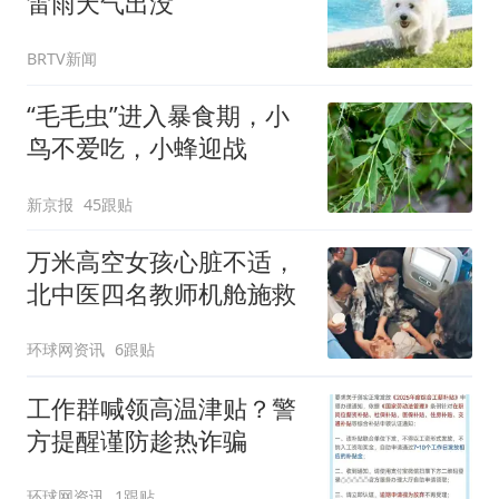
雷雨天气出没
BRTV新闻
“毛毛虫”进入暴食期，小
鸟不爱吃，小蜂迎战
新京报
45跟贴
万米高空女孩心脏不适，
北中医四名教师机舱施救
环球网资讯
6跟贴
工作群喊领高温津贴？警
方提醒谨防趁热诈骗
环球网资讯
1跟贴