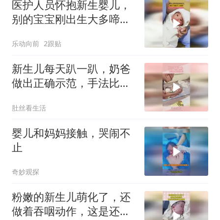
医护人员怀抱新生婴儿，
别的宝宝刚出生大多啼
哭，这个小宝宝不哭居然
乐动向前
2跟贴
笑了
新生儿每天趴一趴，奶爸
做出正确示范，手法比医
生还专业
肚丝看生活
婴儿和妈妈接触，哭闹不
止
奇妙观探
粉嫩的新生儿萌化了，还
做着吞咽动作，这是还没