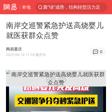
本地
聚“绿”成势，结构转型活力足
80后女柜员获聘4200亿银行副行长
南岸交巡警紧急护送高烧婴儿
印度暴发金迪普拉病毒
就医获群众点赞
41岁女子为鼓励女儿考上985研究生
郑国霖回应去景区上班被保安拦下
网易重庆
0
陕西柞水突发泥石流致1死2失联
2025-06-16 11:53
·重庆市
24小时不关空调 电费反而更低？
“梅姨”已是老年人 死刑或适用受限
“事业单位招聘不是人情买卖”
杭州一小区17楼玻璃幕墙爆裂
南大数院院长疑辞职信里写不想干了