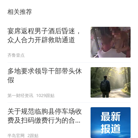
相关推荐
宴席返程男子酒后昏迷，
众人合力开辟救助通道
齐鲁壹点
多地要求领导干部带头休
假
第一财经资讯
1029跟贴
关于规范临朐县停车场收
费及扫码缴费行为的合规
提示
半岛官网
2跟贴