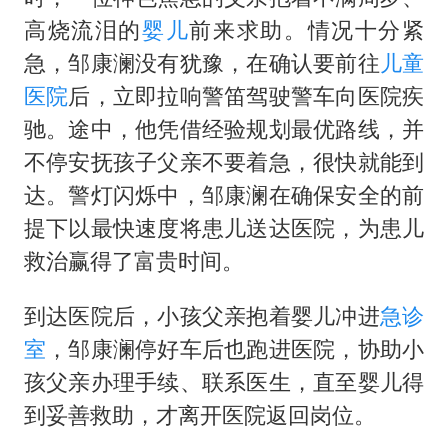
高烧流泪的
婴儿
前来求助。情况十分紧
急，邹康澜没有犹豫，在确认要前往
儿童
医院
后，立即拉响警笛驾驶警车向医院疾
驰。途中，他凭借经验规划最优路线，并
不停安抚孩子父亲不要着急，很快就能到
达。警灯闪烁中，邹康澜在确保安全的前
提下以最快速度将患儿送达医院，为患儿
救治赢得了富贵时间。
到达医院后，小孩父亲抱着婴儿冲进
急诊
室
，邹康澜停好车后也跑进医院，协助小
孩父亲办理手续、联系医生，直至婴儿得
到妥善救助，才离开医院返回岗位。