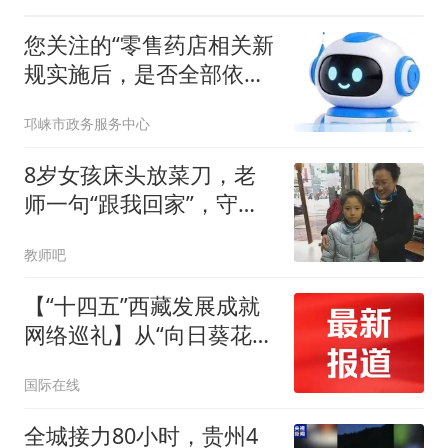
您关注的“零售药店相关新
规实施后，是否全部依照
新规执行”等问题，解答来
邛崃市政务服务中心
啦！
8岁女孩床头放菜刀，老
师一句“跟我回家”，守护
了她整整8年
教师吧
【“十四五”西藏发展成就
网络巡礼】从“向日葵花
海”到“光伏牧场”，藏北高
国际在线
原用“光”种出美好生活
全城接力80小时，贵州4