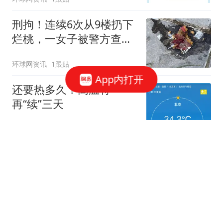
刑拘！连续6次从9楼扔下
烂桃，一女子被警方查
获！
环球网资讯
1跟贴
App内打开
还要热多久？高温将
再“续”三天
新京报
71跟贴
6次从9楼扔水果，通州一女子因涉嫌高空
抛物罪被刑拘
澎湃新闻
77跟贴
无遥控无延迟，机器人乒乓大战来了