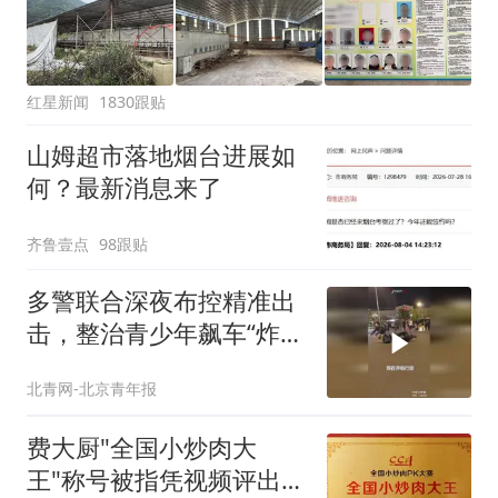
红星新闻
1830跟贴
山姆超市落地烟台进展如
何？最新消息来了
齐鲁壹点
98跟贴
多警联合深夜布控精准出
击，整治青少年飙车“炸
街”乱象
北青网-北京青年报
费大厨"全国小炒肉大
王"称号被指凭视频评出