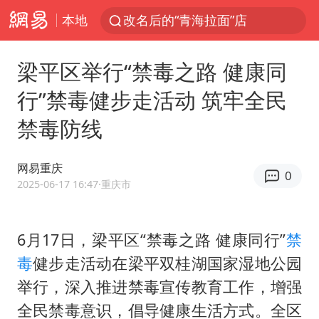
本地
改名后的“青海拉面”店
段绚竞因公牺牲 年仅44岁
梁平区举行“禁毒之路 健康同
1岁宝宝碰坏纸巾盒 宝妈被索赔924元
行”禁毒健步走活动 筑牢全民
女子开一天一夜空调后二氧化碳中毒
禁毒防线
男子结婚8年3个女儿均非亲生
“空调24小时开着更省电”不实
网易重庆
0
“不建议大家买深色蛋糕”
2025-06-17 16:47
·重庆市
台风白海豚逼近 暴雨大暴雨来袭
男子杀人后逃进深山21年活得像野人
6月17日，梁平区“禁毒之路 健康同行”
禁
毒
健步走活动在梁平双桂湖国家湿地公园
985博士后被曝在妻子孕期出轨后续
举行，深入推进禁毒宣传教育工作，增强
公司“上四休三”但要降薪1000元
全民禁毒意识，倡导健康生活方式。全区