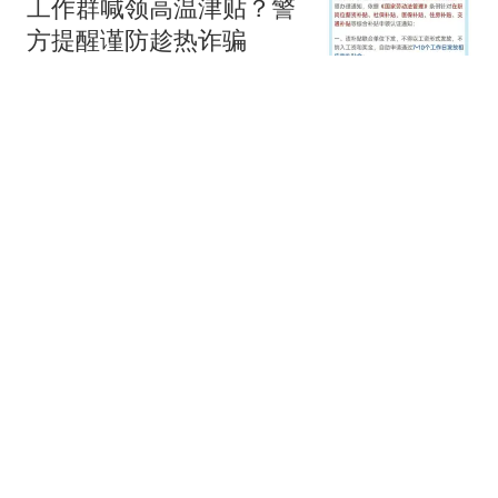
工作群喊领高温津贴？警
方提醒谨防趁热诈骗
环球网资讯
1跟贴
刑拘！连续6次从9楼扔下
烂桃，一女子被警方查
获！
环球网资讯
1跟贴
还要热多久？高温将
再“续”三天
新京报
73跟贴
6次从9楼扔水果，通州一女子因涉嫌高空
抛物罪被刑拘