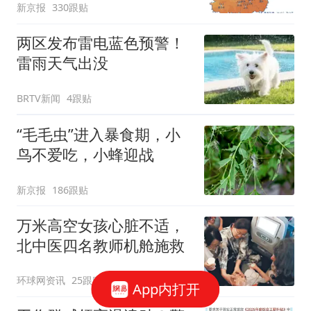
新京报
330跟贴
两区发布雷电蓝色预警！
雷雨天气出没
BRTV新闻
4跟贴
“毛毛虫”进入暴食期，小
鸟不爱吃，小蜂迎战
新京报
186跟贴
万米高空女孩心脏不适，
北中医四名教师机舱施救
环球网资讯
25跟贴
App内打开