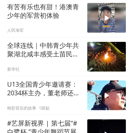
有苦有乐也有甜！港澳青
少年的军营初体验
人民海军
全球连线｜中韩青少年共
聚湖北咸丰感受土苗民俗
文化
新华社
U13全国青少年邀请赛：
2034杯主办，董老师还是
孙老师？
精彩背后的故事
1跟贴
#艺屏新视界 | 第七届“#
白鹭杯 ”青少年舞蹈节展