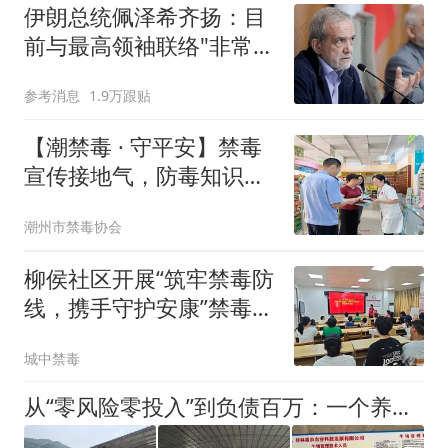
伊朗总统佩泽希齐扬：目
前与最高领袖联络"非常困
难"
参考消息
1.9万跟贴
【潮禁毒 · 守平安】禁毒
宣传接地气，防毒知识送
身边
潮州市禁毒协会
柳侯社区开展“筑牢禁毒防
线，携手守护安康”禁毒宣
传活动
城中禁毒
从“零风险零投入”到负债百万：一个养牛项目崩盘后，谁该为农户的贷款买单丨红星调查