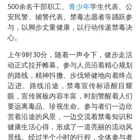
OpenAI为免费用户升级GPT-5.6 Luna
500余名干部职工、
青少年
学生代表、公
47岁妈妈突然产女 26岁女儿：很震惊
安民警、辅警代表、禁毒志愿者等踊跃参
97岁英国奶奶飞上天再破吉尼斯纪录
与，以脚步丈量健康，以行动传递禁毒决
“中国蔬菜之乡”最高温达41.8℃
心。
如何把百年大党建设得更加坚强有力？
上午9时30分，随着一声令下，健步走活
动正式拉开帷幕。参与人员沿着精心规划
的路线，精神抖擞、步伐矫健地向着终点
迈进。路线沿途，禁毒宣传标语醒目耀
眼，宣传展板内容丰富，时刻警醒着人们
要远离毒品、珍视生命。参与者们一边欣
赏着沿途的风景，一边交流着禁毒知识和
健康生活心得，形成了一道亮丽的流动风
景线。经过半个小时的行程，全体参与者