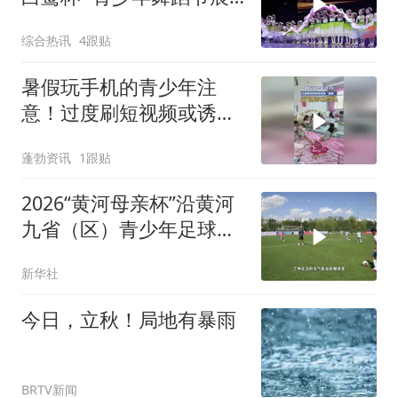
演
综合热讯
4跟贴
暑假玩手机的青少年注
意！过度刷短视频或诱
发“脑腐”
蓬勃资讯
1跟贴
2026“黄河母亲杯”沿黄河
九省（区）青少年足球邀
请赛兰州开赛
新华社
今日，立秋！局地有暴雨
BRTV新闻