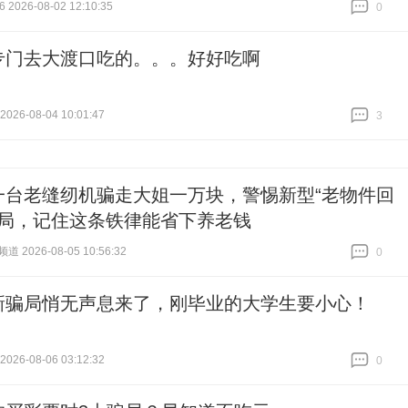
2026-08-02 12:10:35
0
跟贴
0
专门去大渡口吃的。。。好好吃啊
26-08-04 10:01:47
3
跟贴
3
一台老缝纫机骗走大姐一万块，警惕新型“老物件回
骗局，记住这条铁律能省下养老钱
 2026-08-05 10:56:32
0
跟贴
0
新骗局悄无声息来了，刚毕业的大学生要小心！
26-08-06 03:12:32
0
跟贴
0