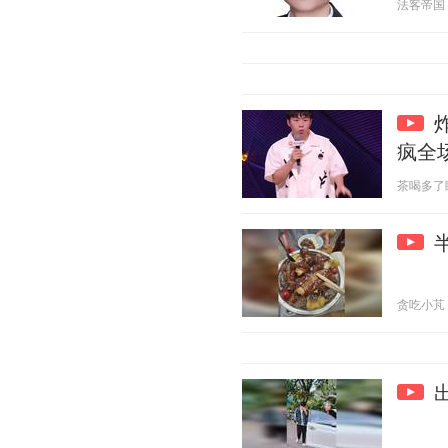
法客帝国 20
疯全
茶喝多了睡不
贪吃小芃 20