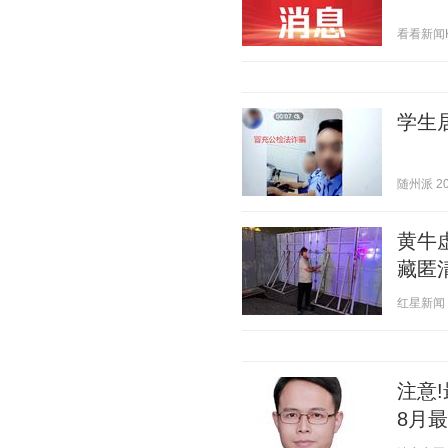
看看新闻Kne
学生
随州派 202
黄牛
藏匿
红星新闻 20
注意
8月最