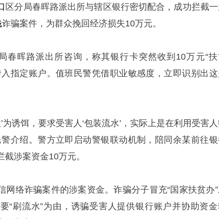
口
区分局春晖路派出所与辖区银行密切配合，成功拦截一
钱
诈骗案件，为群众挽回经济损失10万元。
局春晖路派出所咨询，称其银行卡突然收到10万元“扶
转入指定账户。值班民警凭借职业敏感度，立即识别出这
。
款’为诱饵，要求受害人‘包装流水’，实际上是在利用受害人
民警介绍。警方立即启动警银联动机制，陪同余某前往银
拦截涉案资金10万元。
信网络诈骗案件的涉案资金。诈骗分子冒充“国家扶贫办”
要“刷流水”为由，诱骗受害人提供银行账户并协助资金