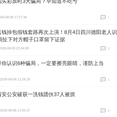
购买彩票时3大骗局？早知道不吃亏
6-08-06 17:27:36
1
跟贴
1
真钱掉包假钱套路再次上演！8月4日四川德阳老人识
局扯下对方帽子口罩留下证据
26-08-05 23:34:09
0
跟贴
0
带你认识6种骗局，一定要擦亮眼睛，谨防上当
26-08-06 11:16:29
1
跟贴
1
西安公安破获一洗钱团伙37人被抓
26-08-06 11:05:37
0
跟贴
0