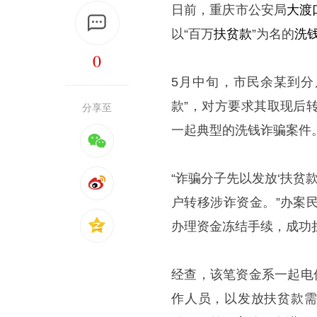
日前，重庆市公安局
大渡
以“百万
扶贫款
”为名的
洗
0
5月中旬，市民余某到分
款”，对方要求其取现后
分享至
一起典型的洗钱诈骗案件
“诈骗分子先以发放‘扶贫
户转移涉诈资金。”办案
办理资金冻结手续，成功
经查，该笔资金系一起电
作人员，以发放扶贫款需