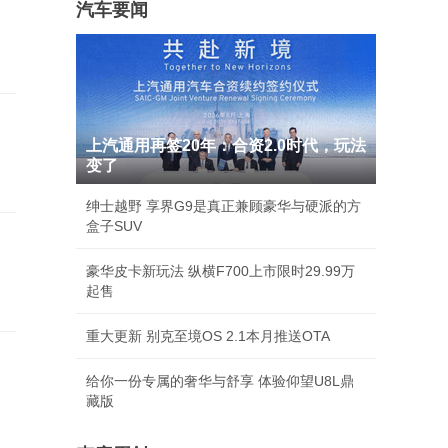
汽车要闻
上汽通用再签20年：合资2.0时代，玩法
变了
绅士越野 享界G9是真正兼顾豪华与硬派的方
盒子SUV
豪华皮卡新玩法 纵横F700上市限时29.99万
起售
重大更新 别克至境OS 2.1本月推送OTA
给你一份专属的奢华与舒享 体验仰望U8L鼎
藏版