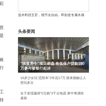
起
贫
头条要闻
是
账
"扶贫养牛"项目崩盘 有低保户贷款180
行
万参与被银行起诉
16岁少女玩"恋陪本"2年花17万:肢体接触让人
想玩多次
工
女子发现漏洞"0元购"3千台电器 家中堆满快
递箱
转