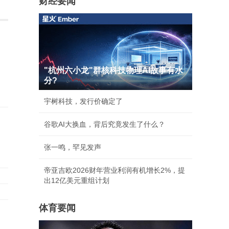
财经要闻
"杭州六小龙"群核科技物理AI故事有水
分?
宇树科技，发行价确定了
谷歌AI大换血，背后究竟发生了什么？
张一鸣，罕见发声
帝亚吉欧2026财年营业利润有机增长2%，提
出12亿美元重组计划
体育要闻