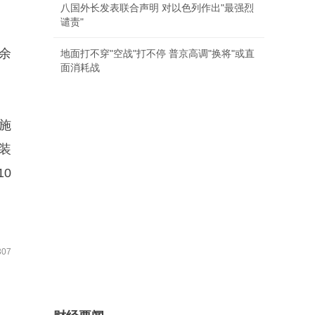
八国外长发表联合声明 对以色列作出"最强烈
谴责"
余
地面打不穿"空战"打不停 普京高调"换将"或直
面消耗战
施
装
0
07