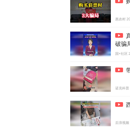
惠农村 202
破骗
国+社区 20
诺克科普 20
后浪视频 20