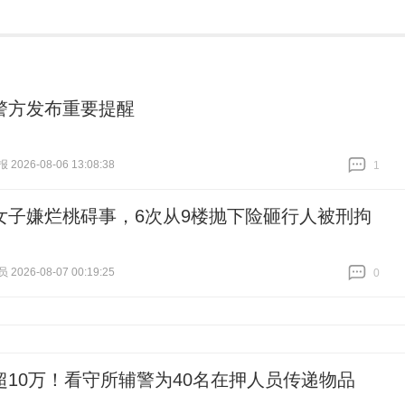
警方发布重要提醒
026-08-06 13:08:38
1
跟贴
1
女子嫌烂桃碍事，6次从9楼抛下险砸行人被刑拘
026-08-07 00:19:25
0
跟贴
0
超10万！看守所辅警为40名在押人员传递物品