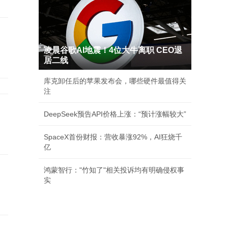
凌晨谷歌AI地震！4位大牛离职 CEO退
居二线
库克卸任后的苹果发布会，哪些硬件最值得关
注
DeepSeek预告API价格上涨：“预计涨幅较大”
SpaceX首份财报：营收暴涨92%，AI狂烧千
亿
鸿蒙智行："竹知了"相关投诉均有明确侵权事
实