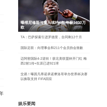
曝维尼修斯与皇马续约4年 年薪2400万
欧
TA：巴萨探索引进罗德里，合同剩12个月
国际足联：向理事会和211个会员协会致歉
人
迈阿密国际4-2逆转！获北美联盟杯开门红 梅
西2射1传+生涯已进921球
交易！曝因凡蒂诺承诺摩洛哥举办世界杯决赛
以换取支持 FIFA回应
年
娱乐要闻