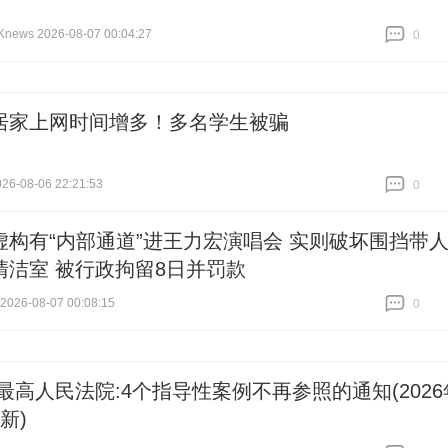
ws 2026-08-07 00:04:27
0
跟贴
0
居家上网时间增多！多名学生被骗
6-08-06 22:21:53
0
跟贴
0
虚构有“内部通道”进王力宏演唱会 实则破坏围挡带
清洁室 被行政拘留8日并罚款
26-08-07 00:08:15
0
跟贴
0
!最高人民法院:4个指导性案例不再参照的通知(2026
新)