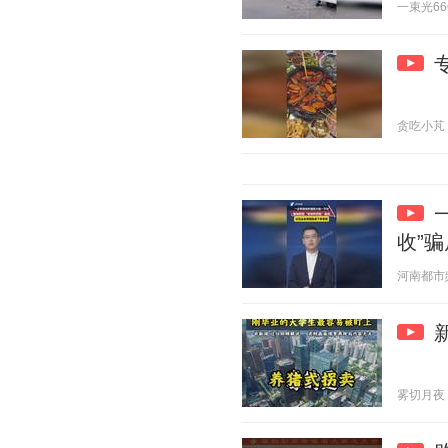
一束光666 
贪吃小芃 20
收”
河南都市频道
雾切月夜 20