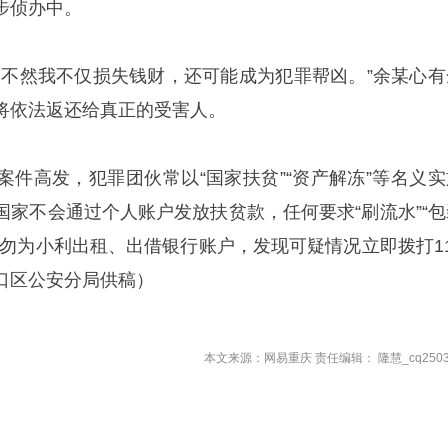
步侦办中。
，不然我不仅损失钱财，还可能成为犯罪帮凶。”余某心有
将依法返还给真正的受害人。
案件高发，犯罪团伙常以“国家扶贫”“资产解冻”等名义实
国家不会通过个人账户发放扶贫款，任何要求“刷流水”“包
切勿为小利出租、出借银行账户，发现可疑情况立即拨打11
口区公安分局供稿）
本文来源：网易重庆 责任编辑： 隆慧_cq2503