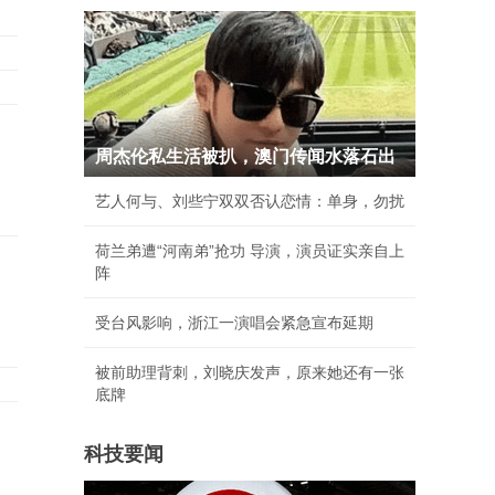
周杰伦私生活被扒，澳门传闻水落石出
艺人何与、刘些宁双双否认恋情：单身，勿扰
荷兰弟遭“河南弟”抢功 导演，演员证实亲自上
阵
受台风影响，浙江一演唱会紧急宣布延期
被前助理背刺，刘晓庆发声，原来她还有一张
底牌
科技要闻