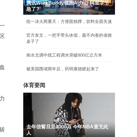
腾讯WorkBuddy领跑AI办公 阿里字节
急了?
统一冰火两重天：方便面独撑，饮料全面失速
一
官方发文，一把手带头休假，最不内卷的省掀
区
桌子了
南水北调中线工程调水突破800亿立方米
血
被美国围堵两年后，药明康德硬起来了
体育要闻
力
去年信誓旦旦3000万 今年NBA查无此
斩
人