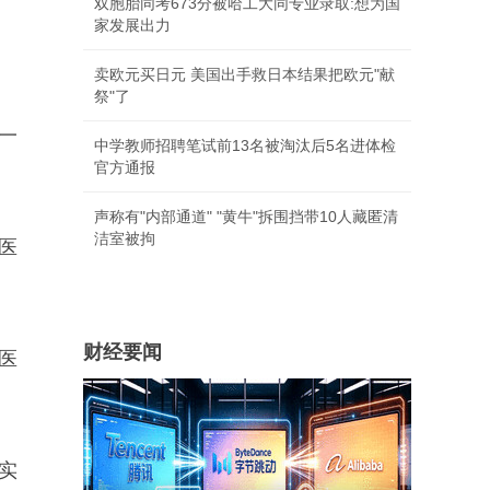
双胞胎同考673分被哈工大同专业录取:想为国
家发展出力
卖欧元买日元 美国出手救日本结果把欧元"献
祭"了
一
中学教师招聘笔试前13名被淘汰后5名进体检
官方通报
声称有"内部通道" "黄牛"拆围挡带10人藏匿清
洁室被拘
医
财经要闻
医
实