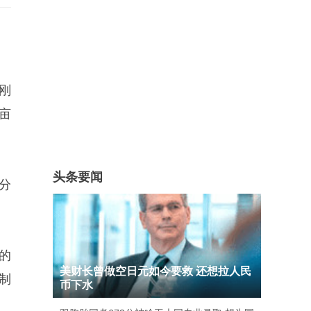
刚
亩
头条要闻
分
的
美财长曾做空日元如今要救 还想拉人民
制
币下水