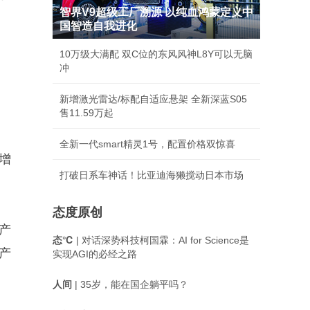
智界V9超级工厂溯源 以纯血鸿蒙定义中
国智造自我进化
10万级大满配 双C位的东风风神L8Y可以无脑
冲
新增激光雷达/标配自适应悬架 全新深蓝S05
售11.59万起
全新一代smart精灵1号，配置价格双惊喜
增
打破日系车神话！比亚迪海獭搅动日本市场
态度原创
产
态℃
| 对话深势科技柯国霖：AI for Science是
产
实现AGI的必经之路
人间
| 35岁，能在国企躺平吗？