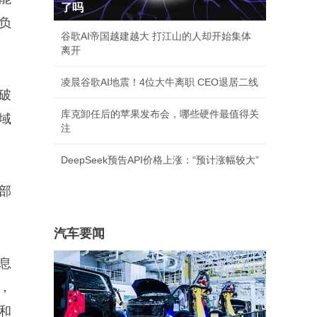
了吗
负
谷歌AI帝国越建越大 打江山的人却开始集体
离开
凌晨谷歌AI地震！4位大牛离职 CEO退居二线
破
库克卸任后的苹果发布会，哪些硬件最值得关
域
注
DeepSeek预告API价格上涨：“预计涨幅较大”
部
汽车要闻
息
，
和