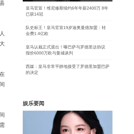
县
皇马官宣！维尼修斯续约6年年薪2400万 8年
已获14冠
队史标王！皇马官宣19岁迪奥曼德加盟：转
人
会费1.4亿欧
大
皇马认栽正式退出！曝巴萨与罗德里达协议
报价6000万欧与曼城谈判
西媒：皇马非常平静地接受了罗德里加盟巴萨
的决定
在
间
娱乐要闻
间
需