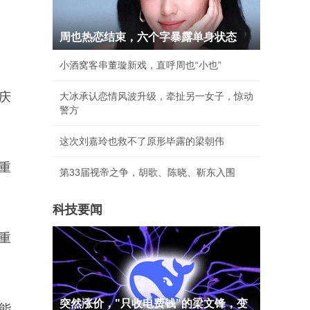
周也热恋结束，六个字暴露单身状态
小酒窝客串董璇新戏，直呼周也“小也”
庆
大冰承认恋情风波升级，牵扯另一女子，惊动
警方
这次刘嘉玲也救不了原形毕露的梁朝伟
重
第33届视帝之争，胡歌、陈晓、靳东入围
科技要闻
重
突然涨价，"只收电费钱"的梁文锋，变
能