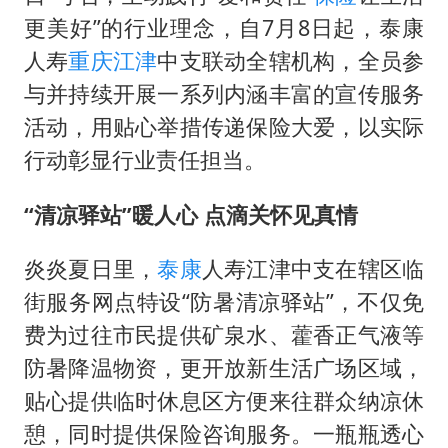
经销商证实雪佛兰暂停在华新车销售
更美好”的行业理念，自7月8日起，泰康
武契奇：欧洲已处于大战边缘
人寿
重庆
江津
中支联动全辖机构，全员参
7月CPI同比上涨0.5% 经济内生增长动力持续增强
与并持续开展一系列内涵丰富的宣传服务
无锡降雨量冲至全国第一
活动，用贴心举措传递保险大爱，以实际
下党之路
行动彰显行业责任担当。
“清凉驿站”暖人心 点滴关怀见真情
炎炎夏日里，
泰康
人寿江津中支在辖区临
街服务网点特设“防暑清凉驿站”，不仅免
费为过往市民提供矿泉水、藿香正气液等
防暑降温物资，更开放新生活广场区域，
贴心提供临时休息区方便来往群众纳凉休
憩，同时提供保险咨询服务。一瓶瓶透心