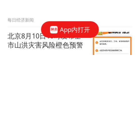
每日经济新闻
App内打开
北京8月10日10时发布全
市山洪灾害风险橙色预警
千龙网
京彩百花全城绽放——
2026仲夏电影嘉年华活动
指南
新京报
闷热感缓解！天气还会热
回来吗？