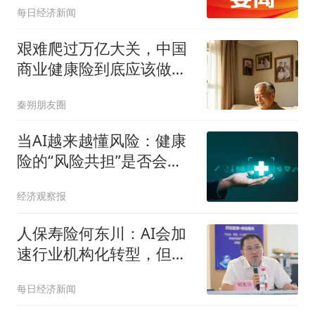
每日经济新闻
会给出了答案⋯⋯
艰难爬过万亿大关，中国
商业健康险到底应该做什
么？
秦朔朋友圈
当AI越来越懂风险：健康
险的“风险共担”是否会被
掏空？
经济观察报
人保寿险何东川：AI会加
速行业机构化转型，但不
会淘汰个人代理人
每日经济新闻