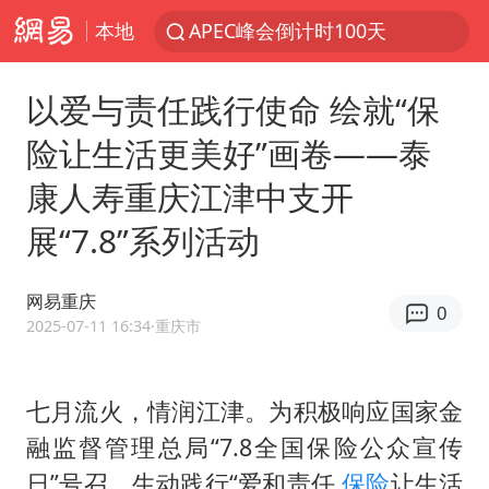
本地
APEC峰会倒计时100天
众星发文悼念秦焰
以爱与责任践行使命 绘就“保
“还不如不放假”
险让生活更美好”画卷——泰
独闯南太行失联女子遗体已找到
康人寿重庆江津中支开
辽宁28名务农人员中暑死亡？官方辟谣
展“7.8”系列活动
SK海力士回应“或出售重庆工厂”传闻
白海豚突然大拐弯 走出罕见路线
网易重庆
0
钟睒睒：必须限制电商平台权力
2025-07-11 16:34
·重庆市
大连一起飞航班因乘客可乐爆瓶折返
血指纹匹配成功，20年悬案告破！凶手被执行死刑
七月流火，情润江津。为积极响应国家金
融监督管理总局“7.8全国保险公众宣传
医疗垃圾做手机壳 这也是谋财害命
日”号召，生动践行“爱和责任
保险
让生活