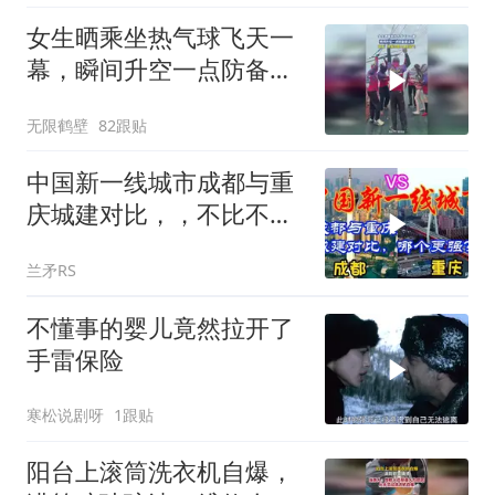
女生晒乘坐热气球飞天一
幕，瞬间升空一点防备都
没有
无限鹤壁
82跟贴
中国新一线城市成都与重
庆城建对比，，不比不知
道，差距一目了然
兰矛RS
不懂事的婴儿竟然拉开了
手雷保险
寒松说剧呀
1跟贴
阳台上滚筒洗衣机自爆，