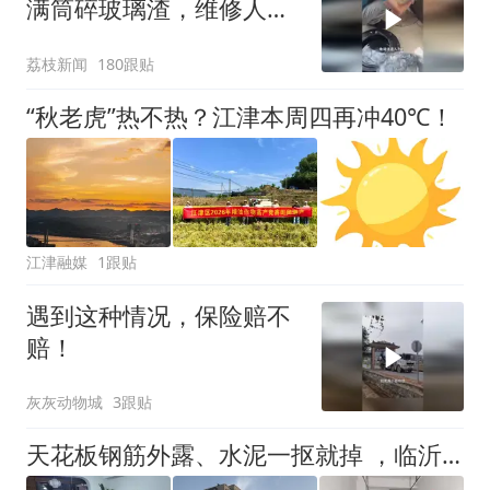
满筒碎玻璃渣，维修人员
称是人为原因，从未见过
荔枝新闻
180跟贴
洗衣机自爆
“秋老虎”热不热？江津本周四再冲40℃！
江津融媒
1跟贴
遇到这种情况，保险赔不
赔！
灰灰动物城
3跟贴
天花板钢筋外露、水泥一抠就掉 ，临沂一安置楼交房半年即被鉴定存安全隐患；楼体至今未加固，仍有居民常住