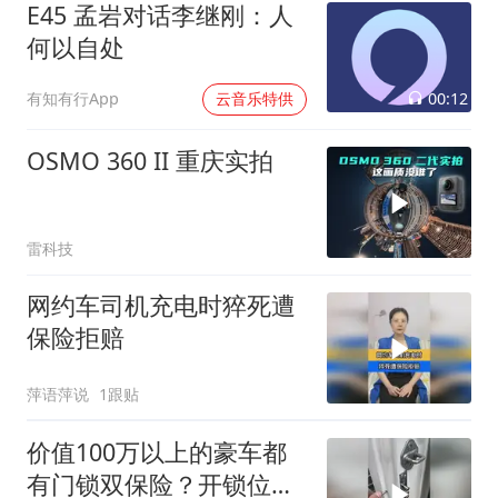
E45 孟岩对话李继刚：人
何以自处
00:12
有知有行App
云音乐特供
OSMO 360 II 重庆实拍
雷科技
网约车司机充电时猝死遭
保险拒赔
萍语萍说
1跟贴
价值100万以上的豪车都
有门锁双保险？开锁位置