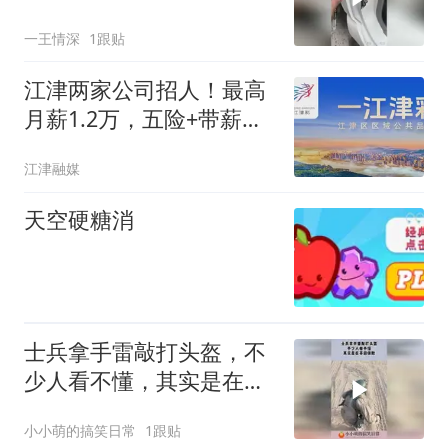
太独特！
一王情深
1跟贴
江津两家公司招人！最高
月薪1.2万，五险+带薪年
假等
江津融媒
天空硬糖消
士兵拿手雷敲打头盔，不
少人看不懂，其实是在开
启保险！
小小萌的搞笑日常
1跟贴