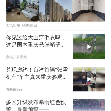
大风新闻
6685跟贴
你见过给大山穿毛衣吗，
这是国内重庆悬崖峭壁上
的一项超级工程
夜猫户外军武
兑现邀约！台湾首辆“张雪
机车”车主真来重庆参观工
厂了
青蜂侠Bee
多区升级发布暴雨红色预
警，最新预警——