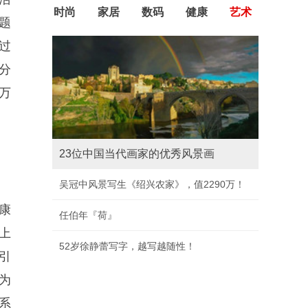
时尚
家居
数码
健康
艺术
题
过
分
万
23位中国当代画家的优秀风景画
吴冠中风景写生《绍兴农家》，值2290万！
康
任伯年『荷』
上
52岁徐静蕾写字，越写越随性！
引
为
系