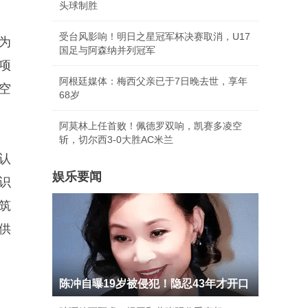
头球制胜
受台风影响！明日之星冠军杯决赛取消，U17
为
国足与阿森纳并列冠军
项
阿根廷媒体：梅西父亲已于7日晚去世，享年
空
68岁
阿莫林上任首败！佩德罗双响，凯赛多凌空
斩，切尔西3-0大胜AC米兰
认
娱乐要闻
识
筑
供
陈冲自曝19岁被侵犯！隐忍43年才开口