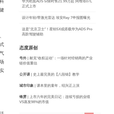
科
华为乾崑ADS 5/限时售21.99万起 阿维塔07L
正式上市
健
设计年轻/带激光雷达 埃安Ray 7申报图曝光
这是"北京卫士"！星钽5X或搭载华为ADS Pro
高阶驾驶辅助
、
式
态度原创
气
号外
| 耐克“收权运动”：一场针对经销商的产业
场
链价值重估
实
公开课
| 史上最完美的【八段锦】教学
城市印象
| 课本里的童年，绍兴正上演
锋雳
| 上市六年的完美日记：连续亏损的业绩
VS蒸发98%的市值
活