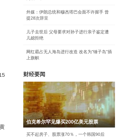
外媒：伊朗总统和穆杰塔巴会面不许握手 曾
提28次辞呈
儿子去世后 父母要求对孙子进行亲子鉴定遭
儿媳拒绝
网红霸占无人海岛进行改造 改名为"锤子岛"插
上旗帜
财经要闻
5
伯克希尔罕见爆买200亿美元股票
黄
买不起房子、股票涨70％，一个韩国90后