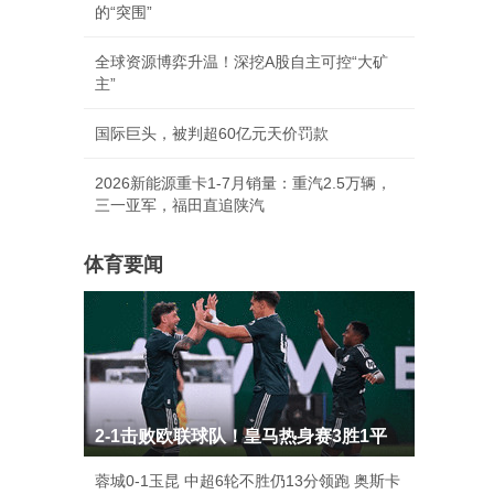
的“突围”
全球资源博弈升温！深挖A股自主可控“大矿
主”
国际巨头，被判超60亿元天价罚款
2026新能源重卡1-7月销量：重汽2.5万辆，
三一亚军，福田直追陕汽
体育要闻
2-1击败欧联球队！皇马热身赛3胜1平
蓉城0-1玉昆 中超6轮不胜仍13分领跑 奥斯卡