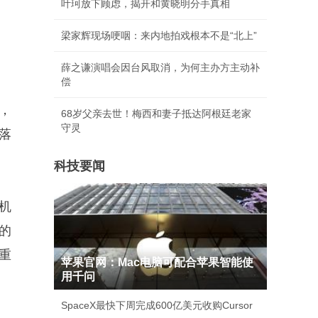
叶珂放下顾虑，揭开和黄晓明分手真相
梁家辉现场哽咽：来内地拍戏根本不是“北上”
薛之谦演唱会因台风取消，为何主办方主动补
偿
，
68岁父亲去世！梅西和妻子抵达阿根廷老家
守灵
落
科技要闻
机
的
四重
苹果官网：Mac电脑可配合苹果智能使
用千问
SpaceX最快下周完成600亿美元收购Cursor