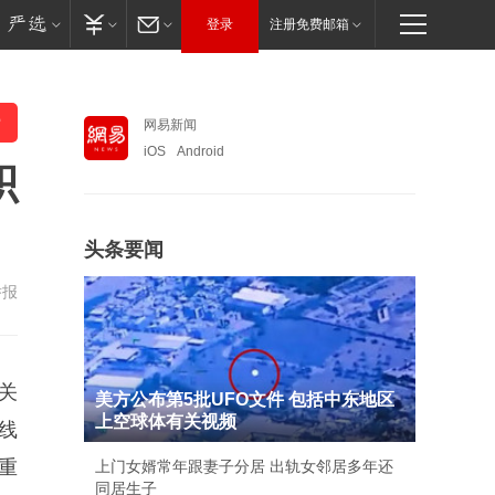
登录
注册免费邮箱
网易新闻
iOS
Android
积
头条要闻
举报
关
美方公布第5批UFO文件 包括中东地区
上空球体有关视频
线
重
上门女婿常年跟妻子分居 出轨女邻居多年还
同居生子