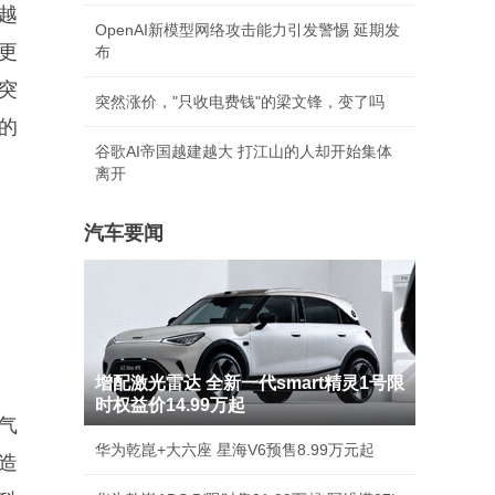
越
OpenAI新模型网络攻击能力引发警惕 延期发
更
布
突
突然涨价，"只收电费钱"的梁文锋，变了吗
的
谷歌AI帝国越建越大 打江山的人却开始集体
离开
汽车要闻
增配激光雷达 全新一代smart精灵1号限
时权益价14.99万起
气
华为乾崑+大六座 星海V6预售8.99万元起
造