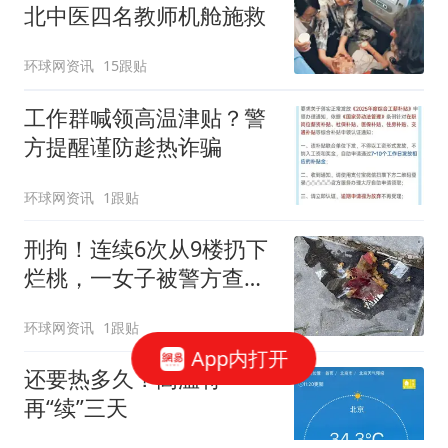
北中医四名教师机舱施救
环球网资讯
15跟贴
工作群喊领高温津贴？警
方提醒谨防趁热诈骗
环球网资讯
1跟贴
刑拘！连续6次从9楼扔下
烂桃，一女子被警方查
获！
环球网资讯
1跟贴
App内打开
还要热多久？高温将
再“续”三天