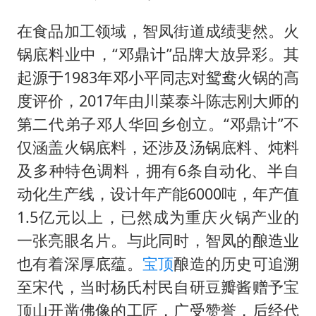
在食品加工领域，智凤街道成绩斐然。火
锅底料业中，“邓鼎计”品牌大放异彩。其
起源于1983年邓小平同志对鸳鸯火锅的高
度评价，2017年由川菜泰斗陈志刚大师的
第二代弟子邓人华回乡创立。“邓鼎计”不
仅涵盖火锅底料，还涉及汤锅底料、炖料
及多种特色调料，拥有6条自动化、半自
动化生产线，设计年产能6000吨，年产值
1.5亿元以上，已然成为重庆火锅产业的
一张亮眼名片。与此同时，智凤的酿造业
也有着深厚底蕴。
宝顶
酿造的历史可追溯
至宋代，当时杨氏村民自研豆瓣酱赠予宝
顶山开凿佛像的工匠，广受赞誉，后经代