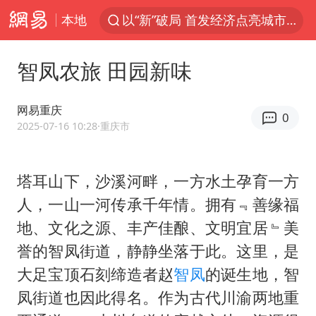
本地
以“新”破局 首发经济点亮城市消费活力
佛得角门将亮相智利俱乐部主场
智凤农旅 田园新味
看守所辅警收受10万获刑1年
“深圳地面沉降致车辆损坏”不实
网易重庆
0
U17国足1分钟轰2球
2025-07-16 10:28
·重庆市
法国下周开始禁止未经同意的电话营销
塔耳山下，沙溪河畔，一方水土孕育一方
外交部发言人就广岛核爆81周年等答记者问
人，一山一河传承千年情。拥有﹃善缘福
首次证实！“胶球”存在
地、文化之源、丰产佳酿、文明宜居﹄美
感觉全东北都在等7号
誉的智凤街道，静静坐落于此。这里，是
泰国一女公务员妆容引争议 本人回应
大足宝顶石刻缔造者赵
智凤
的诞生地，智
女子利用漏洞0元薅走3000多件家电
凤街道也因此得名。作为古代川渝两地重