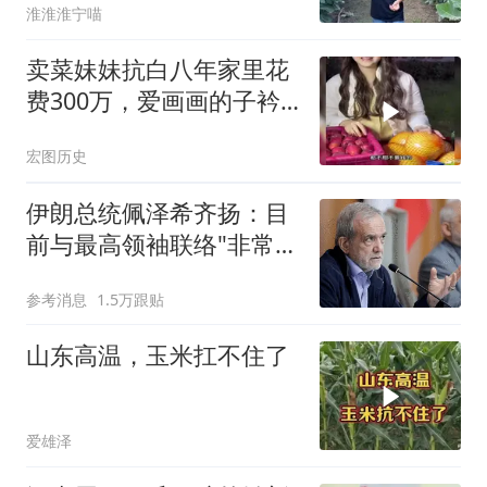
淮淮淮宁喵
卖菜妹妹抗白八年家里花
费300万，爱画画的子衿
相助5万，令
宏图历史
伊朗总统佩泽希齐扬：目
前与最高领袖联络"非常困
难"
参考消息
1.5万跟贴
山东高温，玉米扛不住了
爱雄泽