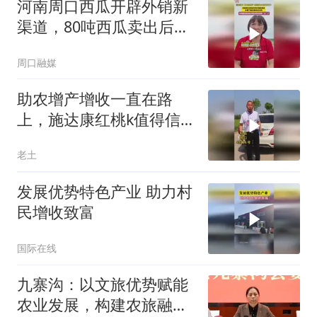
河南周口西瓜开辟外销新
渠道，80吨西瓜卖出后冬
瓜南瓜也被带火了
周口融媒
助农增产增收一直在路
上，施达康红桃k值得信
赖的好产品！大蒜高产种
老土
植管理技术
发展优势特色产业 助力村
民增收致富
国际在线
九寨沟：以文旅优势赋能
农业发展，构建农旅融合