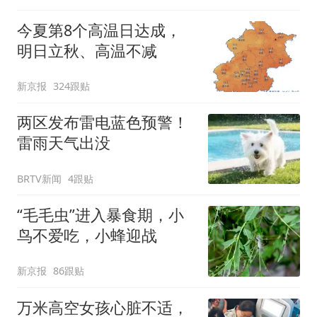
今夏第8个高温日达成，
明日立秋、高温不减
新京报
324跟贴
两区发布雷电蓝色预警！
雷雨天气出没
BRTV新闻
4跟贴
“毛毛虫”进入暴食期，小
鸟不爱吃，小蜂迎战
新京报
86跟贴
万米高空女孩心脏不适，