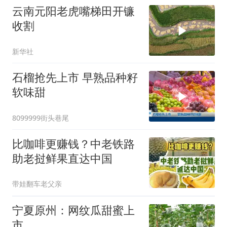
云南元阳老虎嘴梯田开镰
收割
新华社
石榴抢先上市 早熟品种籽
软味甜
8099999街头巷尾
比咖啡更赚钱？中老铁路
助老挝鲜果直达中国
带娃翻车老父亲
宁夏原州：网纹瓜甜蜜上
市