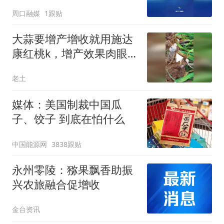
周口融媒
1跟贴
大蒜要增产增收就用施达
康红桃k，增产效果肉眼
可见
老土
媒体：美国制裁中国瓜
子、饺子 到底在怕什么
中国能源网
3838跟贴
永州零陵：猕果飘香助振
兴农旅融合促增收
金台资讯