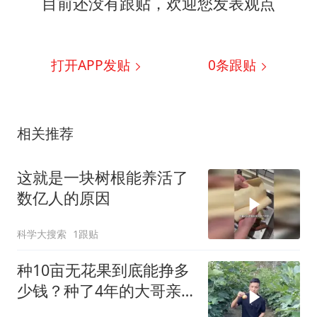
目前还没有跟贴，欢迎您发表观点
打开APP发贴
0
条跟贴
相关推荐
这就是一块树根能养活了
数亿人的原因
科学大搜索
1跟贴
种10亩无花果到底能挣多
少钱？种了4年的大哥亲
口告诉你