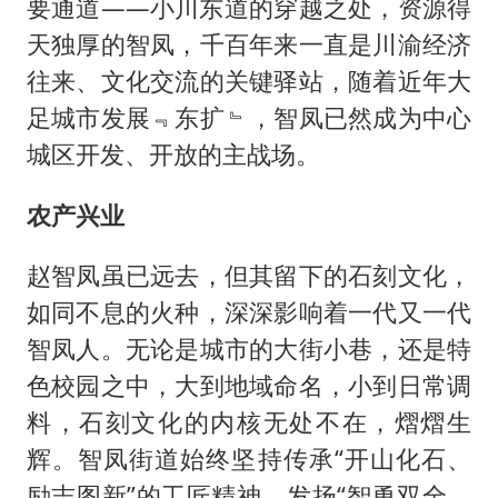
80后女柜员逆袭成4200亿银行副行长
要通道——小川东道的穿越之处，资源得
天独厚的智凤，千百年来一直是川渝经济
27岁女子成组织卖淫集团主犯被通缉
往来、文化交流的关键驿站，随着近年大
吉林一“温度计大楼”读数爆表
足城市发展﹃东扩﹄，智凤已然成为中心
24小时不关空调 电费会更低吗
城区开发、开放的主战场。
“China Cool”成海外热词
农产兴业
把党建设得更加坚强有力
奋进开新局 实干挑大梁
赵智凤虽已远去，但其留下的石刻文化，
如同不息的火种，深深影响着一代又一代
智凤人。无论是城市的大街小巷，还是特
色校园之中，大到地域命名，小到日常调
料，石刻文化的内核无处不在，熠熠生
辉。智凤街道始终坚持传承“开山化石、
励志图新”的工匠精神，发扬“智勇双全、