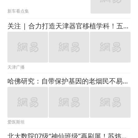
科医院医生怎么样？
新车看点集
关注 | 合力打造天津器官移植学科！五位医学大咖在线科普！
天津广播
哈佛研究：自带保护基因的老烟民不易患肺癌，缺乏者风险飙升近四成
爱医斯坦
北大数院07级“神仙班级”再刷屏！苏炜杰获“统计学诺奖”与王虹邓煜同班，国内到底缺了什么