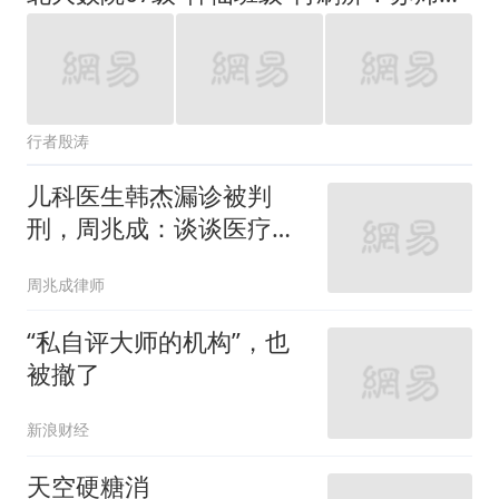
行者殷涛
儿科医生韩杰漏诊被判
刑，周兆成：谈谈医疗事
故罪边界，悲剧不应只有
周兆成律师
单向追责！
“私自评大师的机构”，也
被撤了
新浪财经
天空硬糖消