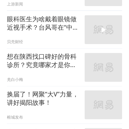
上游新闻
眼科医生为啥戴着眼镜做
近视手术？台风哥在“中国
眼谷”里找到了温州答案
贝壳财经
想在陕西找口碑好的骨科
诊所？究竟哪家才是你的
不二之选？
羌白小梅
换届了！网聚“大V”力量，
讲好揭阳故事！
榕城发布