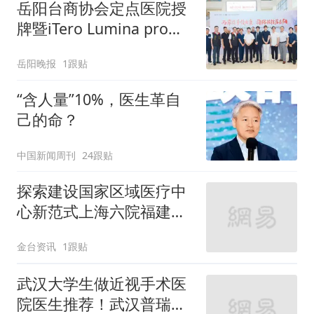
岳阳台商协会定点医院授
牌暨iTero Lumina pro高
端口腔数字印模设备交付
岳阳晚报
1跟贴
仪式举行
“含人量”10%，医生革自
己的命？
中国新闻周刊
24跟贴
探索建设国家区域医疗中
心新范式上海六院福建医
院和敏院区将于今年内投
金台资讯
1跟贴
用
武汉大学生做近视手术医
院医生推荐！武汉普瑞眼