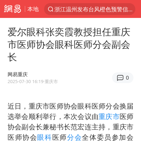
本地
浙江温州发布台风橙色预警信号
解锁各地夏日限定体验
爱尔眼科张奕霞教授担任重庆
白海豚将正面袭击贯穿浙江
市医师协会眼科医师分会副会
名创优品一次性内裤 颜面尽失
长
上海明日之星冠军杯调整决赛时间
视频丨中国东方电气集团原党组副书记、董事宋致远被查
网易重庆
0
女子网购名牌包发现是自己丢的那只
2025-07-30 16:19
·重庆市
香港宏福苑火灾或由烟头引起
浙江台州《告全体市民书》
近日，重庆市医师协会眼科医师分会换届
选举会顺利举行，本次会议由
重庆市
医师
女主硬加吻戏短剧已下架
协会副会长兼秘书长范宏连主持，重庆市
郑丽文：台湾从来没有“独立”过
医师协会
眼科
医师
分会
全体委员参加会