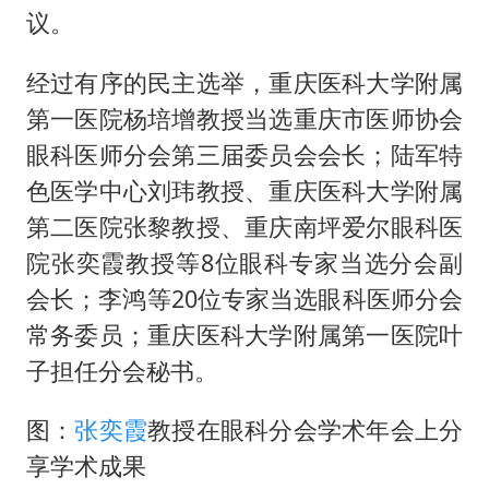
实时追踪台风白海豚
议。
四川宜宾市珙县发生3.4级地震
经过有序的民主选举，重庆医科大学附属
多个明星演唱会取消
第一医院杨培增教授当选重庆市医师协会
女儿为争财产堵门阻挠父亲出殡
眼科医师分会第三届委员会会长；陆军特
男孩参加珠心算比赛气定神闲
色医学中心刘玮教授、重庆医科大学附属
上海轮渡全线停航
第二医院张黎教授、重庆南坪爱尔眼科医
制冰厂工人旺季能月入一万三
院张奕霞教授等8位眼科专家当选分会副
人民的健康、体质、幸福一脉相承
会长；李鸿等20位专家当选眼科医师分会
常务委员；重庆医科大学附属第一医院叶
子担任分会秘书。
图：
张奕霞
教授在眼科分会学术年会上分
享学术成果