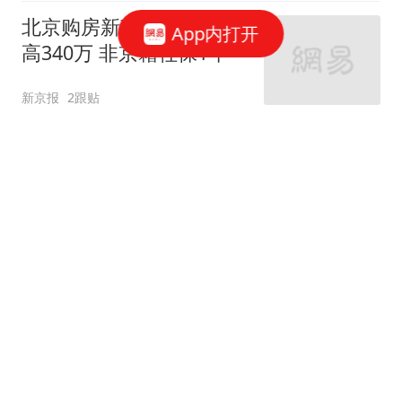
北京购房新政：公积金最
App内打开
高340万 非京籍社保1年
新京报
2跟贴
女子9楼扔下家中烂桃，
已被刑事拘留
北青网-北京青年报
驾驶员车内昏迷口吐白沫
民警紧急救助
BRTV新闻
北京短时强降雨 通州梨园