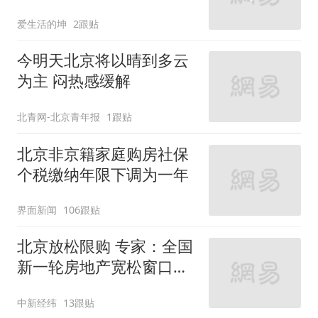
真专家！
爱生活的坤
2跟贴
今明天北京将以晴到多云
为主 闷热感缓解
北青网-北京青年报
1跟贴
北京非京籍家庭购房社保
个税缴纳年限下调为一年
界面新闻
106跟贴
北京放松限购 专家：全国
新一轮房地产宽松窗口打
开
中新经纬
13跟贴