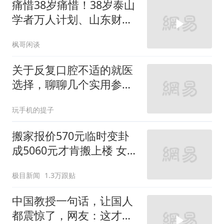
痛惜38岁痛惜！38岁泰山
学者万人计划、山东财大
教授刘海明去
枫哥闲谈
关于反复口腔不适的就医
选择，聊聊几个实用参考
维度
玩手机的提子
搬家报价570元临时变卦
成5060元才肯搬上楼 女子
傻眼
极目新闻
1.3万跟贴
中国教授一句话，让国人
都震惊了，网友：这才是