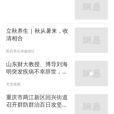
立秋养生 | 秋从暑来，收
清相合
医药养生保健报社
山东财大教授、博导刘海
明突发疾病不幸辞世，年
仅38岁，博士毕业后3年
究竟视频
升教授
重庆市两江新区回兴街道
召开群防群治百日攻坚行
动部署会