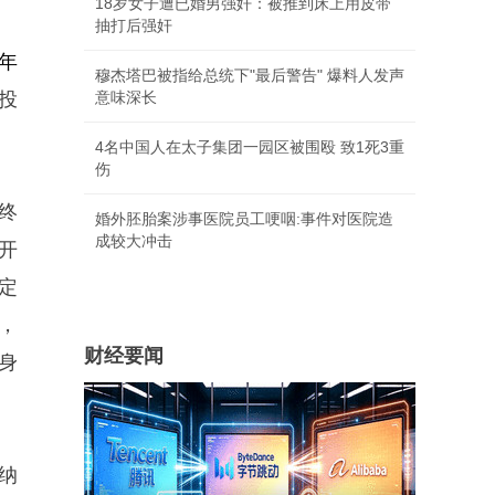
18岁女子遭已婚男强奸：被推到床上用皮带
抽打后强奸
年
穆杰塔巴被指给总统下"最后警告" 爆料人发声
投
意味深长
4名中国人在太子集团一园区被围殴 致1死3重
伤
终
婚外胚胎案涉事医院员工哽咽:事件对医院造
成较大冲击
开
定
，
财经要闻
身
纳