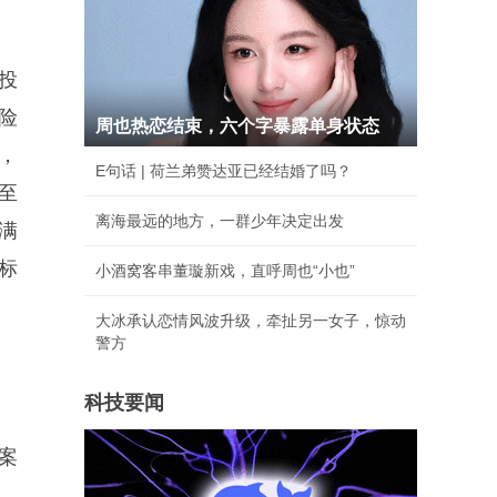
投
险
周也热恋结束，六个字暴露单身状态
，
E句话 | 荷兰弟赞达亚已经结婚了吗？
至
离海最远的地方，一群少年决定出发
满
标
小酒窝客串董璇新戏，直呼周也“小也”
大冰承认恋情风波升级，牵扯另一女子，惊动
警方
科技要闻
案