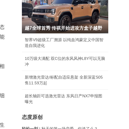
态
越7全球首秀 传祺开始进攻方盒子越野
能
智界V9超级工厂溯源 以纯血鸿蒙定义中国智
造自我进化
10万级大满配 双C位的东风风神L8Y可以无脑
冲
相
新增激光雷达/标配自适应悬架 全新深蓝S05
售11.59万起
细
超长轴距可选激光雷达 东风日产NX7申报图
曝光
态度原创
生
轻松一刻
| 秋天的第一场恋爱，你谈了么？