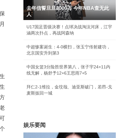
去年信誓旦旦3000万 今年NBA查无此
保
人
4月
U17国足晋级决赛！点球决战淘汰河床，江宇
涵两次扑点，再战阿森纳
中超惨案诞生：4-0横扫，张玉宁传射建功，
北京国安升到第3
中国女篮3分险胜世界第八，张子宇24+11内
线无解，杨舒予12+6王思雨7+5
生
生
拜仁2-1维拉，金玟哉、迪亚斯破门，若昂-戈
麦斯扳回一城
方
老
可
娱乐要闻
个