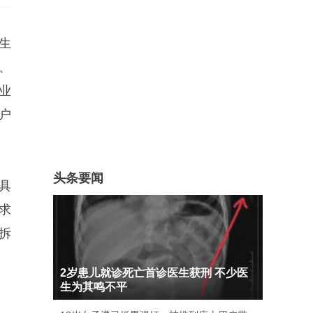
生
、
业
户
头条要闻
具
求
拆
2岁患儿就诊死亡首诊医生获刑 不少医
生为其鸣不平