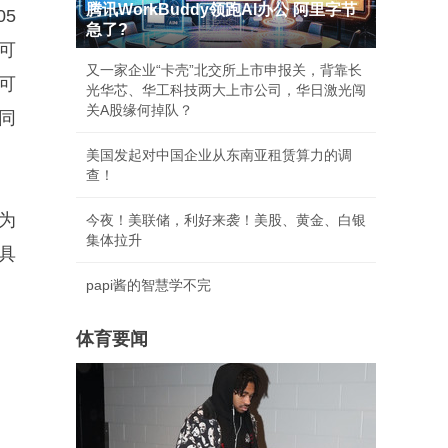
腾讯WorkBuddy领跑AI办公 阿里字节
5
急了?
可
又一家企业“卡壳”北交所上市申报关，背靠长
可
光华芯、华工科技两大上市公司，华日激光闯
关A股缘何掉队？
同
美国发起对中国企业从东南亚租赁算力的调
查！
为
今夜！美联储，利好来袭！美股、黄金、白银
集体拉升
具
papi酱的智慧学不完
体育要闻