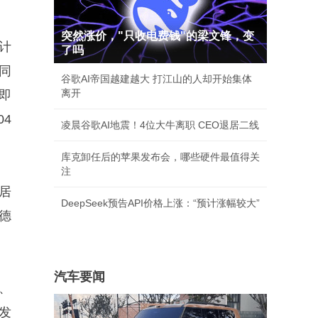
突然涨价，"只收电费钱"的梁文锋，变
计
了吗
同
谷歌AI帝国越建越大 打江山的人却开始集体
离开
即
04
凌晨谷歌AI地震！4位大牛离职 CEO退居二线
库克卸任后的苹果发布会，哪些硬件最值得关
注
居
DeepSeek预告API价格上涨：“预计涨幅较大”
德
汽车要闻
、
发