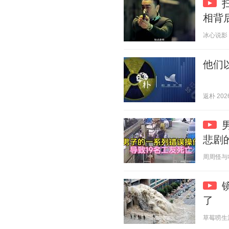
相背
冰心说影 20
他们
返朴 2026
悲剧
周周怪与哈基
了
草莓唠生活 2