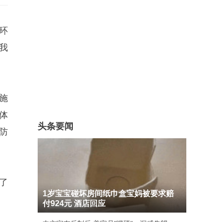
环
我
施
体
头条要闻
防
了
1岁宝宝碰坏房间纸巾盒宝妈被要求赔
付924元 酒店回应