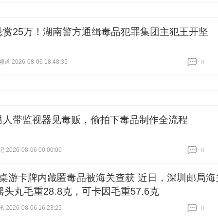
悬赏25万！湖南警方通缉毒品犯罪集团主犯王开坚
 2026-08-06 18:48:35
0
跟贴
0
男人带监视器见毒贩，偷拍下毒品制作全流程
026-08-06 00:00:00
0
跟贴
0
#桌游卡牌内藏匿毒品被海关查获 近日，深圳邮局海
头丸毛重28.8克，可卡因毛重57.6克
026-08-06 16:23:25
0