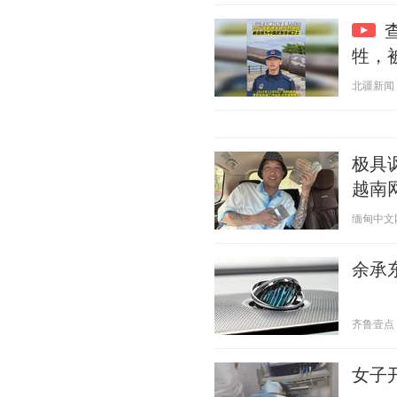
牲，
北疆新闻 20
极具
越南
缅甸中文网 2
余承东
齐鲁壹点 20
女子