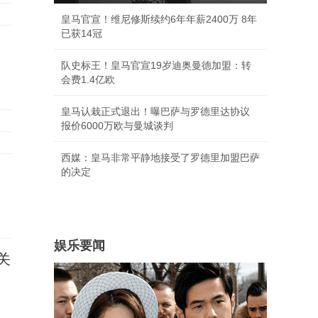
皇马官宣！维尼修斯续约6年年薪2400万 8年
已获14冠
队史标王！皇马官宣19岁迪奥曼德加盟：转
会费1.4亿欧
皇马认栽正式退出！曝巴萨与罗德里达协议
报价6000万欧与曼城谈判
西媒：皇马非常平静地接受了罗德里加盟巴萨
的决定
娱乐要闻
关