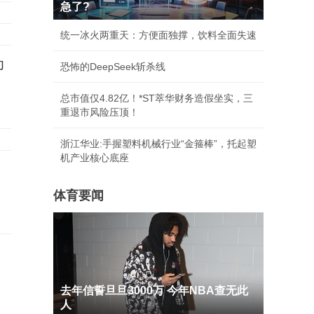
急了?
统一冰火两重天：方便面独撑，饮料全面失速
印
恐怖的DeepSeek斩杀线
总市值仅4.82亿！*ST萃华财务造假坐实，三
重退市风险压顶！
浙江华业:手握塑料机械行业“金箍棒”，托起塑
机产业核心底座
体育要闻
去年信誓旦旦3000万 今年NBA查无此
人