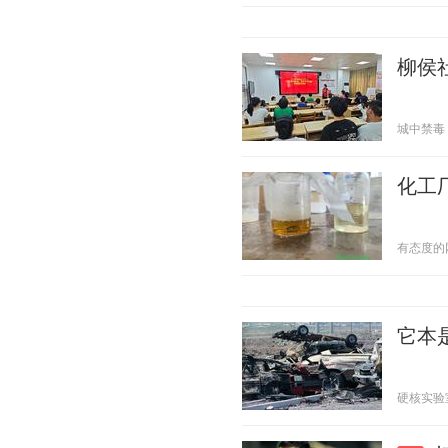
柳侯
城中禁毒 20
化工
有态度的网友
它本
硬核实验室哦