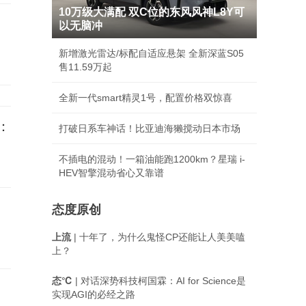
10万级大满配 双C位的东风风神L8Y可
以无脑冲
新增激光雷达/标配自适应悬架 全新深蓝S05
售11.59万起
全新一代smart精灵1号，配置价格双惊喜
：
打破日系车神话！比亚迪海獭搅动日本市场
不插电的混动！一箱油能跑1200km？星瑞 i-
HEV智擎混动省心又靠谱
态度原创
上流
| 十年了，为什么鬼怪CP还能让人美美嗑
上？
态℃
| 对话深势科技柯国霖：AI for Science是
实现AGI的必经之路