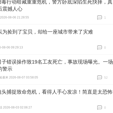
扫毒行动暗藏重重危机，警方卧底深陷生死抉择，真
后震撼人心
26-08-06 21:28:55
1
跟贴
1
以为捡到了宝贝，却给一座城市带来了灾难
-08-06 09:29:13
0
跟贴
0
男子错误操作致19名工友死亡，事故现场曝光。一场
的警示
米 2026-08-07 03:58:05
52
跟贴
52
镜头捕捉致命危机，看得人手心发凉！简直是太恐怖
026-08-03 02:06:27
0
跟贴
0