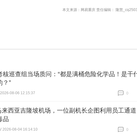
本文来源：网易重庆 责任编辑： 隆慧_cq2503
考核巡查组当场质问：“都是满桶危险化学品！是干
的？”
26-08-06 12:15:37
0
跟贴
0
马来西亚吉隆坡机场，一位副机长企图利用员工通道
毒品
026-08-04 16:14:10
0
跟贴
0