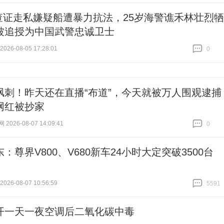
查证走私嫌疑船遭暴力抗法，25岁海警谯禾林壮烈牺
被追授为中国武警忠诚卫士
26-08-05 17:28:01
0
跟贴
0
讽刺！昨天还在直播“布道”，今天就被万人围观逮捕
网红被抄家
026-08-07 14:09:41
0
跟贴
0
：尊界V800、V680新车24小时大定突破3500台
26-08-07 10:56:59
5591
跟贴
5591
开一天一夜空调后二氧化碳中毒