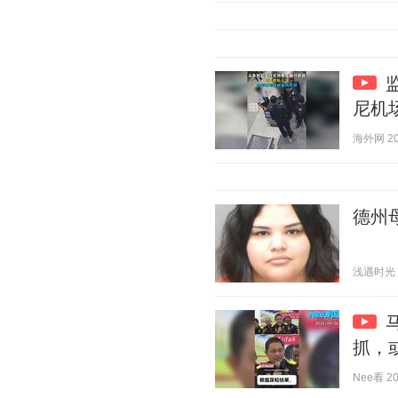
尼机
海外网 202
德州
浅遇时光 20
抓，
Nee看 202