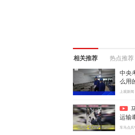
相关推荐
热点推荐
中央
么用
上观新闻 20
运输
车马点兵V 2