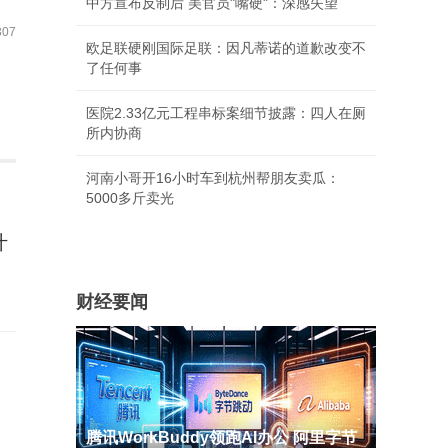
中方宣布反制后 美官员"嘴硬"：深感失望
07
欧足联硬刚国际足联：因凡蒂诺的道歉改变不
了任何事
医院2.33亿元工程串标案细节披露：四人在厕
所内协商
河南小哥开16小时车到杭州帮朋友卖瓜：
5000多斤卖光
什
财经要闻
腾讯WorkBuddy领跑AI办公 阿里字节