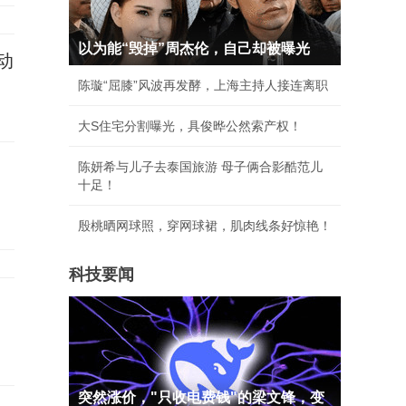
以为能“毁掉”周杰伦，自己却被曝光
动
陈璇“屈膝”风波再发酵，上海主持人接连离职
大S住宅分割曝光，具俊晔公然索产权！
陈妍希与儿子去泰国旅游 母子俩合影酷范儿
十足！
殷桃晒网球照，穿网球裙，肌肉线条好惊艳！
科技要闻
？
突然涨价，"只收电费钱"的梁文锋，变