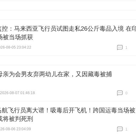
监控：马来西亚飞行员试图走私26公斤毒品入境 在
场被当场抓获
6-08-05 23:04:22
1
跟贴
1
母亲为会男友弃两幼儿在家，又因藏毒被捕
26-08-07 01:46:18
0
跟贴
0
马航飞行员离大谱！吸毒后开飞机！跨国运毒当场被
或将被判死刑
6-08-06 23:04:09
1
跟贴
1