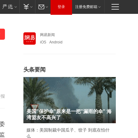
登录
注册免费邮箱
网易新闻
iOS
Android
头条要闻
举报
美国"保护伞"原来是一把"漏雨的伞" 海
湾盟友不高兴了
委
媒体：美国制裁中国瓜子、饺子 到底在怕什
监
么