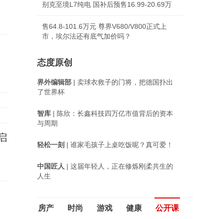
别克至境L7纯电 国补后预售16.99-20.69万
售64.8-101.6万元 尊界V680/V800正式上
市，埃尔法还有底气加价吗？
态度原创
界外编辑部
| 卖球衣救子的门将，把德国扑出
了世界杯
智库
| 陈欣：长鑫科技四万亿市值背后的资本
与周期
启
轻松一刻
| 谁家毛孩子上桌吃饭呢？真可爱！
中国匠人
| 这届年轻人，正在修炼刚柔共生的
人生
房产
时尚
游戏
健康
公开课