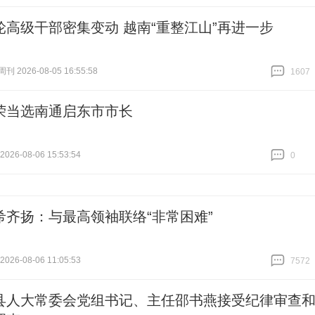
轮高级干部密集变动 越南“重整江山”再进一步
 2026-08-05 16:55:58
1607
跟贴
1607
荣当选南通启东市市长
26-08-06 15:53:54
0
跟贴
0
希齐扬：与最高领袖联络“非常困难”
26-08-06 11:05:53
7572
跟贴
7572
县人大常委会党组书记、主任邵书燕接受纪律审查