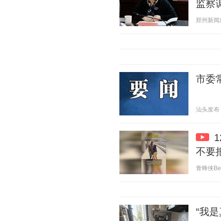
监察
郑州新闻广播
市委
汕头发布（汕
不要
青蜂侠Bee 
“我