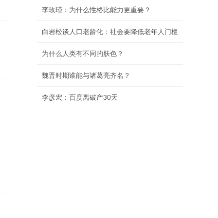
事
重磅调规！海口府城板块，要新增一所
完全中学！
1-7月宅地只卖了11亿！海口土地市场，真的
变了！
大股东突变！海口神秘房企：中万，又爆猛
料!
1-7月，海南楼市最新榜单出炉！