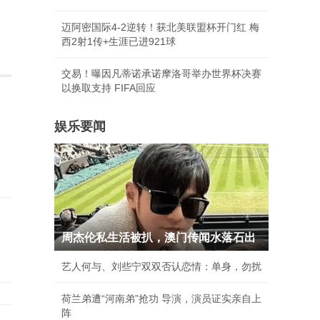
迈阿密国际4-2逆转！获北美联盟杯开门红 梅
西2射1传+生涯已进921球
交易！曝因凡蒂诺承诺摩洛哥举办世界杯决赛
以换取支持 FIFA回应
娱乐要闻
周杰伦私生活被扒，澳门传闻水落石出
艺人何与、刘些宁双双否认恋情：单身，勿扰
荷兰弟遭“河南弟”抢功 导演，演员证实亲自上
阵