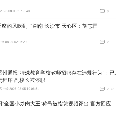
26-08-03 21:36:48
0
跟贴
0
反腐的风吹到了湖南 长沙市 天心区：胡志国
6-08-04 02:05:29
2
跟贴
2
雷州通报“特殊教育学校教师招聘存在违规行为”：已
责程序 副校长被停职
端 2026-08-05 19:06:51
2973
跟贴
2973
厨"全国小炒肉大王"称号被指凭视频评出 官方回应