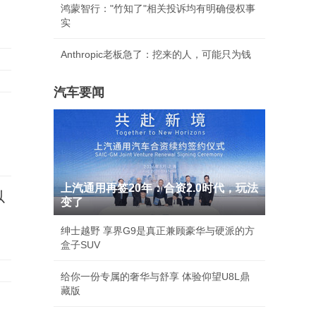
鸿蒙智行："竹知了"相关投诉均有明确侵权事
实
Anthropic老板急了：挖来的人，可能只为钱
汽车要闻
上汽通用再签20年：合资2.0时代，玩法
以
变了
绅士越野 享界G9是真正兼顾豪华与硬派的方
盒子SUV
给你一份专属的奢华与舒享 体验仰望U8L鼎
藏版