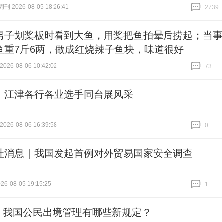
 2026-08-05 18:26:41
2739
跟贴
2739
男子划桨板时看到大鱼，用桨把鱼拍晕后捞起；当
鱼重7斤6两，做成红烧辣子鱼块，味道很好
26-08-06 10:42:02
73
跟贴
73
！江津各行各业选手同台展风采
26-08-06 16:39:58
0
跟贴
0
社消息｜我国发起首例对外贸易国家安全调查
6-08-05 19:15:25
1
跟贴
1
 | 我国公民出境管理有哪些新规定？