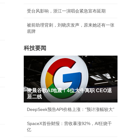
受台风影响，浙江一演唱会紧急宣布延期
被前助理背刺，刘晓庆发声，原来她还有一张
底牌
科技要闻
凌晨谷歌AI地震！4位大牛离职 CEO退
居二线
DeepSeek预告API价格上涨：“预计涨幅较大”
SpaceX首份财报：营收暴涨92%，AI狂烧千
亿
和