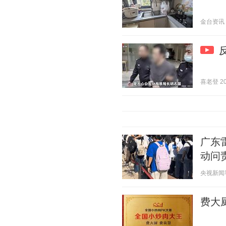
金台资讯 20
喜老登 202
广东
动问
央视新闻客户
费大