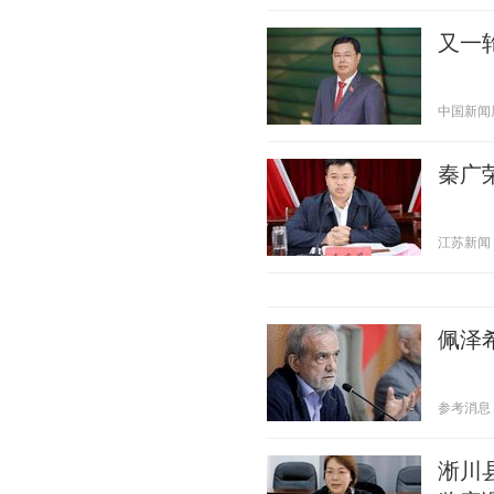
又一
中国新闻周刊
秦广
江苏新闻 20
佩泽
参考消息 20
淅川