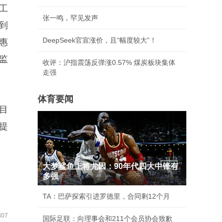
工
张一鸣，罕见发声
到
DeepSeek官宣涨价，且“幅度较大”！
惠
监
收评：沪指震荡反弹涨0.57% 煤炭板块集体
走强
体育要闻
目
提
大梦鲨鱼上将尤因：90年代四大中锋有
多强
TA：巴萨探索引进罗德里，合同剩12个月
07
国际足联：向理事会和211个会员协会致歉