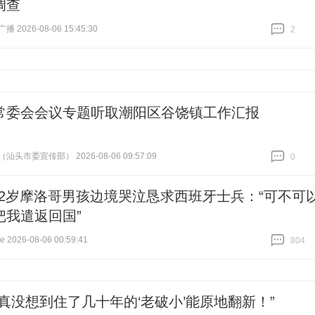
调查
 2026-08-06 15:45:30
2
跟贴
2
常委会会议专题听取潮阳区谷饶镇工作汇报
头市委宣传部） 2026-08-06 09:57:09
0
跟贴
0
12岁摩洛哥男孩边境哭泣恳求西班牙士兵：“可不可
把我遣返回国”
2026-08-06 00:59:41
804
跟贴
804
是真没想到住了几十年的‘老破小’能原地翻新！”