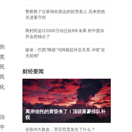
警察救了位晕倒在路边的拾荒老人 后来把他
关进看守所
两村民追讨2000万动迁款8年未果 村中股东
开会把钱分了
的
媒体：巴西"降级"与阿根廷外交关系 冲突"史
无前例"
党
民
财经要闻
民
化
离岸信托的黄昏来了！顶级富豪排队补
治
税
中
谷歌AI大换血，背后究竟发生了什么？