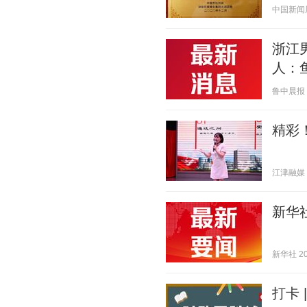
中国新闻周刊
浙江
人：
鲁中晨报 20
精彩
江津融媒 20
新华
新华社 202
打卡