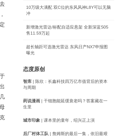
去
10万级大满配 双C位的东风风神L8Y可以无脑
冲
，
定
新增激光雷达/标配自适应悬架 全新深蓝S05
售11.59万起
超长轴距可选激光雷达 东风日产NX7申报图
曝光
态度原创
于
智库
| 陈欣：长鑫科技四万亿市值背后的资本
出
与周期
几
药说漫画
| 干细胞能延缓衰老吗？答案藏在一
母
生里
克
城市印象
| 课本里的童年，绍兴正上演
后厂村体工队
| 詹姆斯的最后一集，依旧最艰