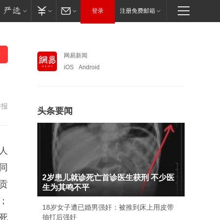
登录
注册免费邮箱
网易新闻
iOS
Android
举报
头条要闻
人
同
2岁患儿就诊死亡首诊医生获刑 不少医
贡
生为其鸣不平
；
18岁女子遭已婚男强奸：被推到床上用皮带
死
抽打后强奸