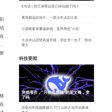
E句话 | 荷兰弟赞达亚已经结婚了吗？
离海最远的地方，一群少年决定出发
刻
动
小酒窝客串董璇新戏，直呼周也“小也”
在
大冰承认恋情风波升级，牵扯另一女子，惊动
，
警方
界
科技要闻
突然涨价，"只收电费钱"的梁文锋，变
格
了吗
在
谷歌AI帝国越建越大 打江山的人却开始集体