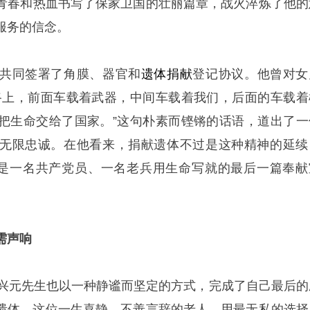
青春和热血书写了保家卫国的壮丽篇章，战火淬炼了他的
服务的信念。
共同签署了角膜、器官和
遗体捐献
登记协议。他曾对女
路上，前面车载着武器，中间车载着我们，后面的车载着
把生命交给了国家。”这句朴素而铿锵的话语，道出了一
无限忠诚。在他看来，捐献遗体不过是这种精神的延续
，是一名共产党员、一名老兵用生命写就的最后一篇奉献
需声响
汪兴元先生也以一种静谧而坚定的方式，完成了自己最后的
遗体。这位一生喜静、不善言辞的老人，用最无私的选择