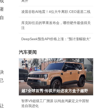
或
离开
著
凌晨谷歌AI地震！4位大牛离职 CEO退居二线
自
库克卸任后的苹果发布会，哪些硬件最值得关
注
DeepSeek预告API价格上涨：“预计涨幅较大”
汽车要闻
决
己
越7全球首秀 传祺开始进攻方盒子越野
智界V9超级工厂溯源 以纯血鸿蒙定义中国智
让
造自我进化