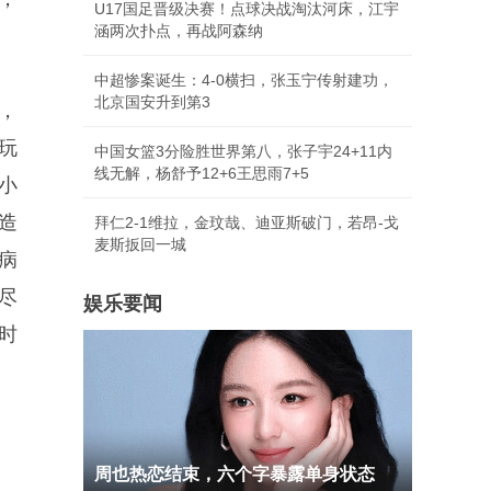
U17国足晋级决赛！点球决战淘汰河床，江宇
涵两次扑点，再战阿森纳
中超惨案诞生：4-0横扫，张玉宁传射建功，
北京国安升到第3
，
玩
中国女篮3分险胜世界第八，张子宇24+11内
线无解，杨舒予12+6王思雨7+5
小
造
拜仁2-1维拉，金玟哉、迪亚斯破门，若昂-戈
麦斯扳回一城
病
尽
娱乐要闻
时
周也热恋结束，六个字暴露单身状态