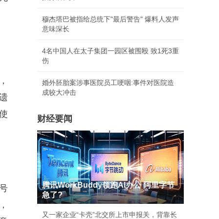
穆杰塔巴被指给总统下"最后警告" 爆料人发声
意味深长
4名中国人在太子集团一园区被围殴 致1死3重
伤
，
婚外胚胎案涉事医院员工哽咽:事件对医院造
成较大冲击
遗
使
财经要闻
腾讯WorkBuddy领跑AI办公 阿里字节
号
急了?
，
又一家企业“卡壳”北交所上市申报关，背靠长