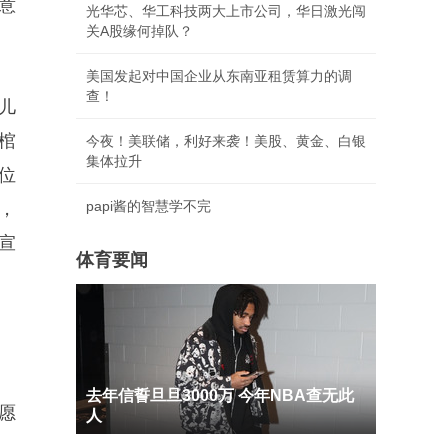
意
光华芯、华工科技两大上市公司，华日激光闯
关A股缘何掉队？
美国发起对中国企业从东南亚租赁算力的调
查！
儿
棺
今夜！美联储，利好来袭！美股、黄金、白银
集体拉升
位
papi酱的智慧学不完
，
宣
体育要闻
去年信誓旦旦3000万 今年NBA查无此
愿
人
，