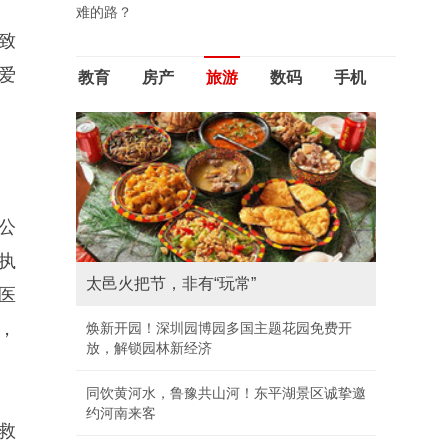
难的路？
致
爱
教育
房产
旅游
数码
手机
公
执
苹果旗舰台式机Mac Pro迎来20周年纪
医
念 淘汰停产已有五个月
，
Google首款蓝牙追踪器或于8月12日面世 加
入“Find Hub”生态
AOC推出三模高刷曲面显示器：支持HD
救
500Hz、FHD 260Hz、2K 260Hz切换