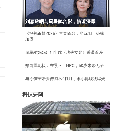
年
刘嘉玲晒与周星驰合影，情谊深厚
《披荆斩棘2026》官宣阵容，小沈阳、孙楠
加盟
周星驰妈妈姐姐出席《功夫女足》香港首映
郑国霖现状：在景区当NPC，50岁未婚无子
与徐佳宁婚变传闻不到1月，李小冉现状曝光
科技要闻