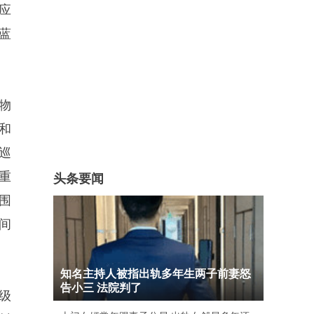
应
蓝
物
和
巡
重
头条要闻
围
间
知名主持人被指出轨多年生两子前妻怒
告小三 法院判了
级