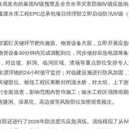
气象局发布的暴雨Ⅳ级预警及全市水旱灾害防御Ⅳ级应急响
藻渡水库工程EPC总承包项目经理部立即启动防汛Ⅳ级（
部紧盯关键环节靶向施策。物资设备方面，立即开展应急
物资设备30分钟内完成调配到位，同步做好应急电源筹备
，对边坡、斜洞、临河区域、渣场等重点部位安排专人
水漂浮物的24小时值守监控；对临建设施进行防风加固，
关键部位。枢纽工程区果断封闭漫水桥，对大坝、上下游
行全面巡查，影响范围内暂停施工；输水工程区强降雨期
焦隧洞、深基坑、高边坡等风险部位加密巡查频次。
目部还进行了2026年防洪度汛应急演练。演练模拟了从Ⅳ