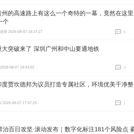
跟贴
0
贵州的高速路上有这么一个奇特的一幕，竟然在这里
一个
录 2026-08-07 19:37:27
0
跟贴
0
重大突破来了 深圳广州和中山要通地铁
26-08-07 19:43:02
0
跟贴
0
印度贾坎德邦为议员打造专属社区，环境优美干净整
026-08-07 17:47:25
1
跟贴
1
群治百日攻坚·滚动发布｜数字化标注181个风险点 