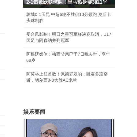
2-1击败欧联球队！皇马热身赛3胜1平
蓉城0-1玉昆 中超6轮不胜仍13分领跑 奥斯卡
头球制胜
受台风影响！明日之星冠军杯决赛取消，U17
国足与阿森纳并列冠军
阿根廷媒体：梅西父亲已于7日晚去世，享年
68岁
阿莫林上任首败！佩德罗双响，凯赛多凌空
斩，切尔西3-0大胜AC米兰
娱乐要闻