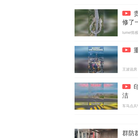
修了
lume情感语
王波说房 20
洁
车马点兵V 2
群防