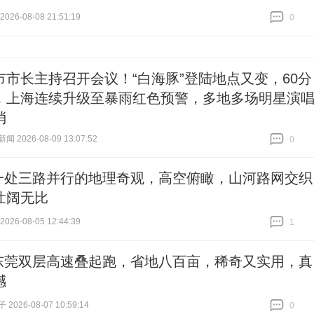
26-08-08 21:51:19
0
跟贴
0
市市长主持召开会议！“白海豚”登陆地点又变，60分
，上海连续升级至暴雨红色预警，多地多场明星演
消
 2026-08-09 13:07:52
0
跟贴
0
一处三路并行的地理奇观，高空俯瞰，山河路网交织
壮阔无比
26-08-05 12:44:39
1
跟贴
1
东莞双层高速叠起跑，省地八百亩，稀奇又实用，真
撼
026-08-07 10:59:14
0