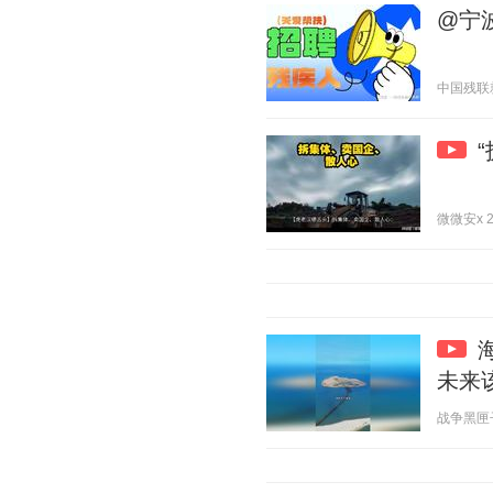
@宁
中国残联就业
微微安x 20
未来
战争黑匣子 2