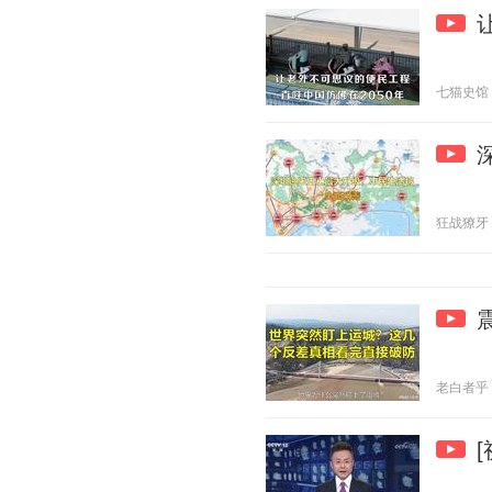
七猫史馆 20
狂战獠牙 20
老白者乎 20