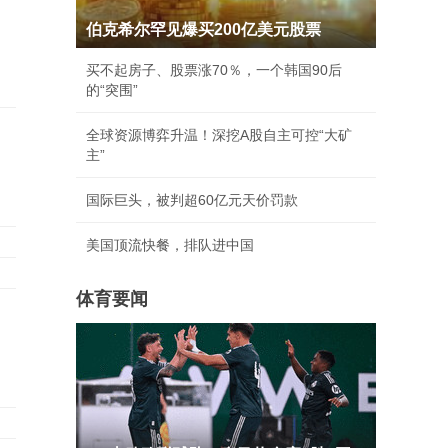
伯克希尔罕见爆买200亿美元股票
买不起房子、股票涨70％，一个韩国90后
的“突围”
全球资源博弈升温！深挖A股自主可控“大矿
主”
国际巨头，被判超60亿元天价罚款
美国顶流快餐，排队进中国
体育要闻