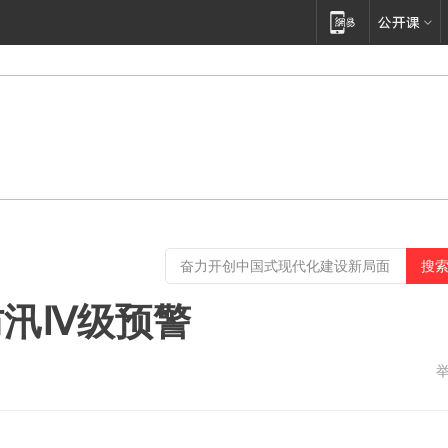
防汛Ⅳ级预警