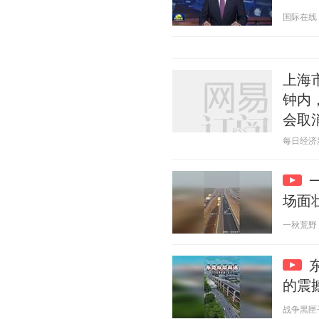
国际在线 20
上海
钟内
会取
每日经济新闻
场面
一秋荒野 20
的震
战争黑匣子 2