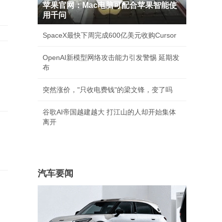
苹果官网：Mac电脑可配合苹果智能使
用千问
SpaceX最快下周完成600亿美元收购Cursor
OpenAI新模型网络攻击能力引发警惕 延期发
布
唱
突然涨价，"只收电费钱"的梁文锋，变了吗
谷歌AI帝国越建越大 打江山的人却开始集体
离开
汽车要闻