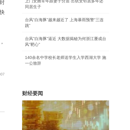
上门女婿常年跟妻子分居 出轨女邻居多年还
封
同居生子
快
台风“白海豚”越来越近了 上海暴雨预警“三连
跳”
台风"白海豚"逼近 大数据揭秘为何浙江屡成台
，
风"靶心"
140余名中学校长老师送学生入学西湖大学 施
一公致辞
07
财经要闻