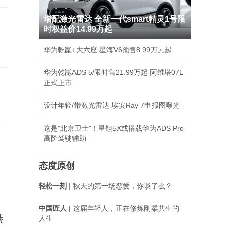
增配激光雷达 全新一代smart精灵1号限
时权益价14.99万起
华为乾崑+大六座 星海V6预售8.99万元起
华为乾崑ADS 5/限时售21.99万起 阿维塔07L
正式上市
设计年轻/带激光雷达 埃安Ray 7申报图曝光
这是"北京卫士"！星钽5X或搭载华为ADS Pro
高阶驾驶辅助
态度原创
轻松一刻
| 秋天的第一场恋爱，你谈了么？
中国匠人
| 这届年轻人，正在修炼刚柔共生的
綦
人生