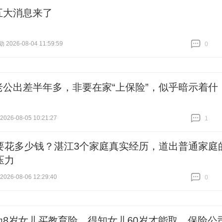
五大消息来了
026-08-04 11:59:59
0
跟贴
0
老公出差半年多，非要在家“上保险”，似乎暗示着什
26-08-05 10:21:27
1
跟贴
1
要花多少钱？湛江3个家庭真实经历，道出普通家庭
压力
26-08-06 12:29:40
0
跟贴
0
为8岁女儿买教育险，得知女儿60岁才能取，保险公