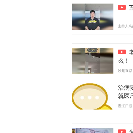
主持人高勋 2
么！
妙趣直怼 20
治病
就医
湛江日报 20