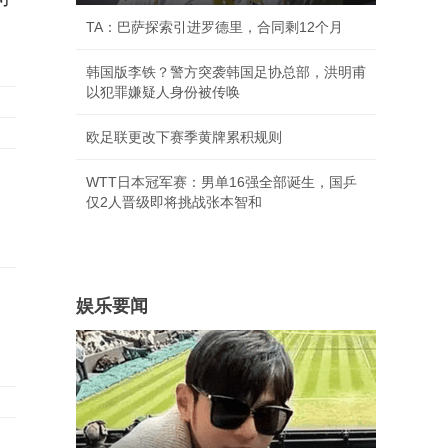
TA：巴萨探索引进罗德里，合同剩12个月
韩国版李铁？警方突袭韩国足协总部，洪明甫
以犯罪嫌疑人身份被传唤
欧足联更改下赛季黄牌累积规则
WTT日本冠军赛：男单16强全部诞生，国乒
仅2人晋级即将挑战张本智和
娱乐要闻