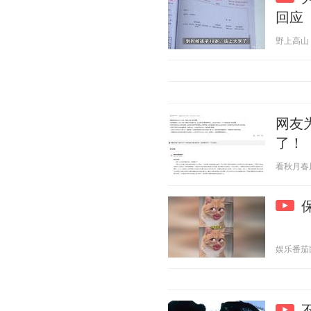
回应
野上高山 20
网友
了！
看秋月春风 2
娱乐番茄菌 2