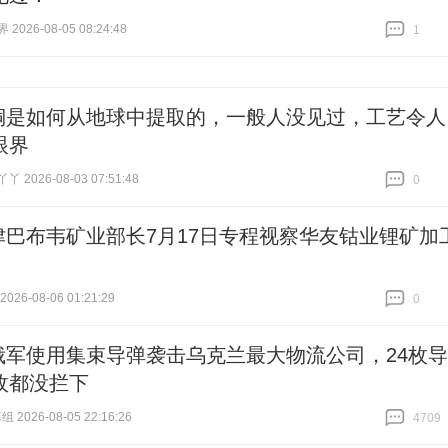
026-08-05 08:24:48
1
跟贴
1
铜是如何从地球中提取的，一般人没见过，工艺令人
眼界
 2026-08-03 07:51:48
0
跟贴
0
津巴布韦矿业部长7月17日专程视察华友钴业锂矿加
26-08-06 01:21:29
0
跟贴
0
俄军使用集束导弹袭击乌克兰最大物流公司，24枚导
枚都没拦下
 2026-08-05 22:16:26
4709
跟贴
4709