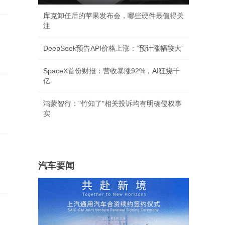
库克卸任后的苹果发布会，哪些硬件最值得关
注
DeepSeek预告API价格上涨：“预计涨幅较大”
SpaceX首份财报：营收暴涨92%，AI狂烧千
亿
鸿蒙智行："竹知了"相关投诉均有明确侵权事
实
汽车要闻