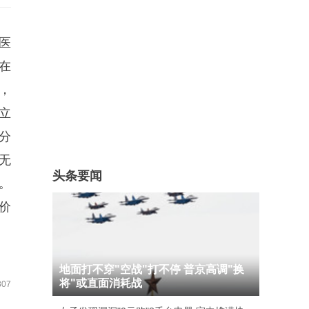
医
瘤在
，
立
充分
无
头条要闻
。
价
地面打不穿"空战"打不停 普京高调"换
将"或直面消耗战
07