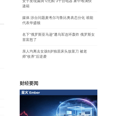
女子发现漏洞"0元购"3千台电器 家中堆满快
递箱
媒体:涉台问题麦考尔与鲁比奥表态分化 谁能
代表华盛顿
名下"俄罗斯亚马逊"遭乌军连环轰炸 俄罗斯女
首富怒了
亲人均离去女孩8岁独居床头放菜刀 被老
师"收养"后逆袭
财经要闻