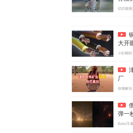
叨叨观视界 2
大开
小红帽的丫丫
厂
徐癘解说 20
弹一
Bobo字幕组