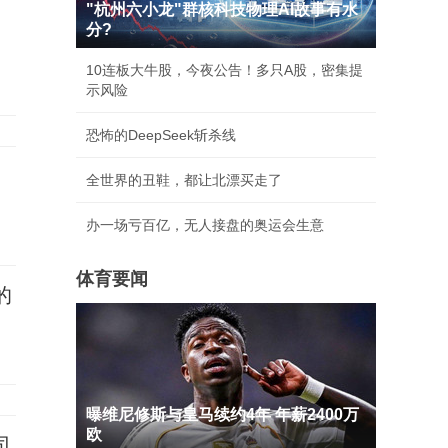
"杭州六小龙"群核科技物理AI故事有水
分?
10连板大牛股，今夜公告！多只A股，密集提
示风险
恐怖的DeepSeek斩杀线
全世界的丑鞋，都让北漂买走了
办一场亏百亿，无人接盘的奥运会生意
体育要闻
的
曝维尼修斯与皇马续约4年 年薪2400万
欧
司