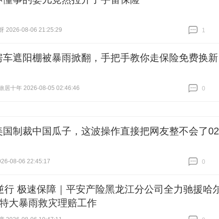
026-08-06 21:25:29
1
跟贴
1
房车遮阳棚被暴雨掀翻，手把手教你走保险免费换新
十年 2026-08-05 02:46:46
0
跟贴
0
美国制裁中国瓜子，这波操作直接把网友整不会了02
6-08-06 22:45:17
0
跟贴
0
逆行 极速保障｜平安产险黑龙江分公司全力驰援哈
·4特大暴雨救灾理赔工作