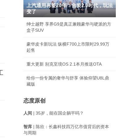
上汽通用再签20年：合资2.0时代，玩法
变了
绅士越野 享界G9是真正兼顾豪华与硬派的方
盒子SUV
豪华皮卡新玩法 纵横F700上市限时29.99万
起售
重大更新 别克至境OS 2.1本月推送OTA
工
给你一份专属的奢华与舒享 体验仰望U8L鼎
藏版
态度原创
人间
| 35岁，能在国企躺平吗？
智库
| 陈欣：长鑫科技四万亿市值背后的资本
与周期