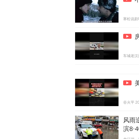
寒松说剧呀 2
车城老汉旅居
谷火平 202
风雨
滨8