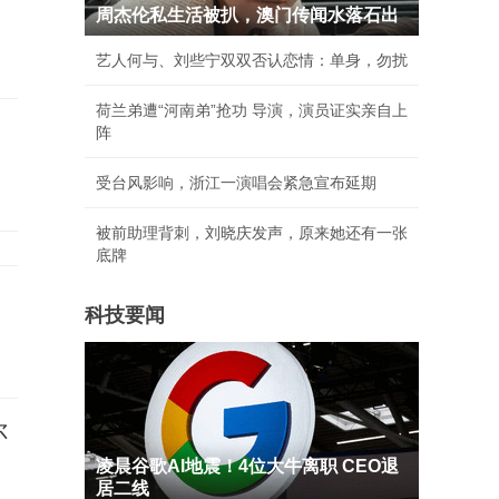
周杰伦私生活被扒，澳门传闻水落石出
艺人何与、刘些宁双双否认恋情：单身，勿扰
荷兰弟遭“河南弟”抢功 导演，演员证实亲自上
阵
受台风影响，浙江一演唱会紧急宣布延期
被前助理背刺，刘晓庆发声，原来她还有一张
底牌
科技要闻
尔
凌晨谷歌AI地震！4位大牛离职 CEO退
居二线