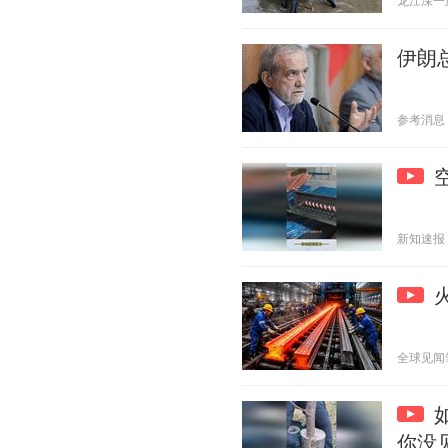
龙江深一度 2
伊朗
参考消息 20
新知速报 20
全球见闻笔记
你没