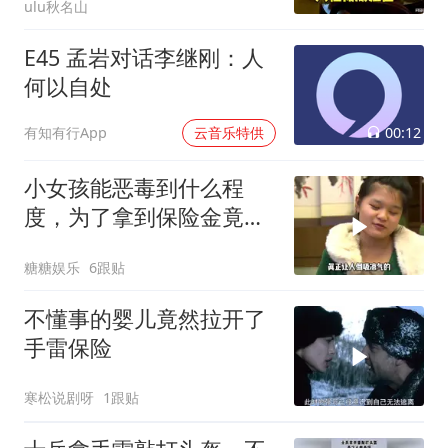
ulu秋名山
E45 孟岩对话李继刚：人
何以自处
00:12
有知有行App
云音乐特供
小女孩能恶毒到什么程
度，为了拿到保险金竟诅
咒自己的养父去死
糖糖娱乐
6跟贴
不懂事的婴儿竟然拉开了
手雷保险
寒松说剧呀
1跟贴