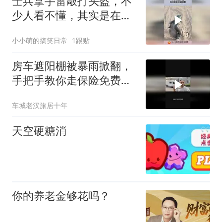
士兵拿手雷敲打头盔，不
少人看不懂，其实是在开
启保险！
小小萌的搞笑日常
1跟贴
房车遮阳棚被暴雨掀翻，
手把手教你走保险免费换
新
车城老汉旅居十年
天空硬糖消
你的养老金够花吗？