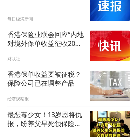
每日经济新闻
香港保险业联会回应“内地
对境外保单收益征收20%
个人所得税”传闻：有关部
财联社
门尚未发布正式政策文件
港险市场仍具竞争力
香港保单收益要被征税？
保险公司已在调整产品
经济观察报
最恶毒少女！13岁恩将仇
报，盼养父早死领保险，
人性彻底扭曲