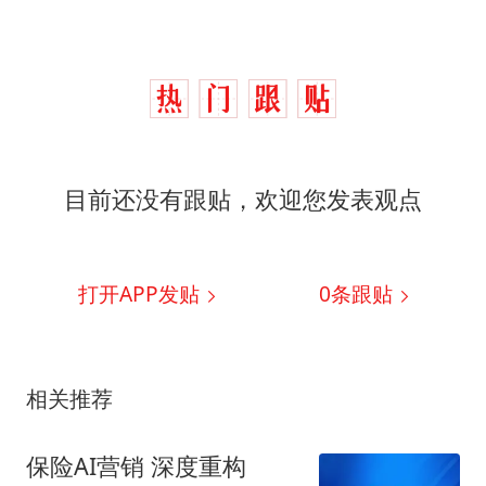
台风灿鸿未来对中国无影响
河南某医院2.33亿工程串标案细节披露
立秋的仪式感
朱雨玲晋级WTT横滨冠军赛女单八强
“中国蔬菜之乡”最高温达41.8℃
目前还没有跟贴，欢迎您发表观点
东方之约 相约未来
打开APP发贴
0
条跟贴
相关推荐
保险AI营销 深度重构