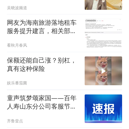
吴晓波频道
网友为海南旅游落地租车
服务提升建言，相关部门
答复了！
看秋月春风
保额还能自己涨？别杠，
真有这种保险
娱乐番茄菌
童声筑梦颂家国——百年
人寿山东分公司客服节歌
唱赛圆满落幕
齐鲁壹点