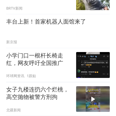
BRTV新闻
丰台上新！首家机器人面馆来了
新京报
小学门口一根杆长椅走
红，网友呼吁全国推广
环球网资讯
1跟贴
女子九楼连扔六个烂桃，
高空抛物被警方刑拘
北疆新闻