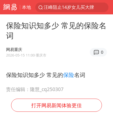
本地
汪峰阻止14岁女儿买大牌
“立秋的第一杯奶茶”又爆单了
保险知识知多少 常见的保险名
四川宜宾市高县发生4.9级地震
词
王力宏演唱会黄牛带观众藏匿被查获
泰国校园枪击案死亡人数升至7人
网易重庆
0
佛山通报笔试前13被淘汰后5名进体检
2026-05-15 11:00
·重庆市
陕西省委书记赶赴柞水县杏坪镇
保险知识知多少 常见的
保险
名词
女孩摆摊卖菌子时收到北大通知书
公司“上四休三”但要降薪1000元
责任编辑：隆慧_cq250307
改名后的“青海拉面”店
广岛核爆81周年央视播《奥本海默》
打开网易新闻体验更佳