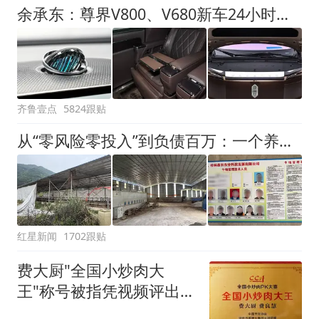
余承东：尊界V800、V680新车24小时大定突破3500台
齐鲁壹点
5824跟贴
从“零风险零投入”到负债百万：一个养牛项目崩盘后，谁该为农户的贷款买单丨红星调查
红星新闻
1702跟贴
费大厨"全国小炒肉大
王"称号被指凭视频评出
官方回应