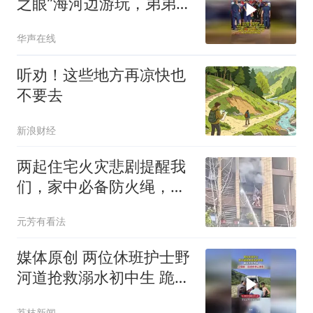
之眼”海河边游玩，弟弟落
水妈妈哥哥下水救人不幸
华声在线
溺亡
听劝！这些地方再凉快也
不要去
新浪财经
两起住宅火灾悲剧提醒我
们，家中必备防火绳，这
是自救的“后手”
元芳有看法
媒体原创 两位休班护士野
河道抢救溺水初中生 跪地
生死营救 卫健委：后续将
荔枝新闻