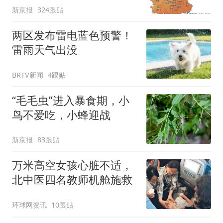
新京报
324跟贴
两区发布雷电蓝色预警！
雷雨天气出没
BRTV新闻
4跟贴
“毛毛虫”进入暴食期，小
鸟不爱吃，小蜂迎战
新京报
83跟贴
万米高空女孩心脏不适，
北中医四名教师机舱施救
环球网资讯
10跟贴