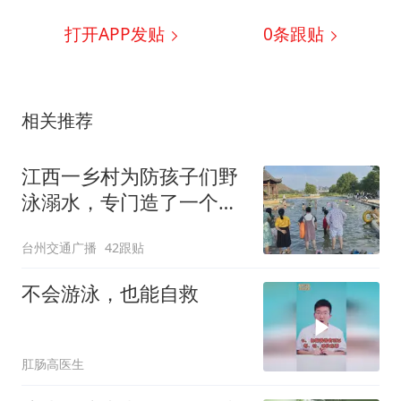
打开APP发贴
0
条跟贴
相关推荐
江西一乡村为防孩子们野
泳溺水，专门造了一个大
泳池，村干部：已建好两
台州交通广播
42跟贴
年，有家长特意带孩子来
游泳
不会游泳，也能自救
肛肠高医生