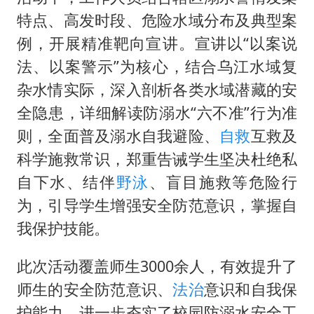
吉林一“温度计大楼”读数爆表
特点、高发时段、危险水域分布及典型案
我国编制完成新版全月地质图
例，开展精准靶向宣讲。宣讲以“以案说
深圳地面沉降致车辆损坏系谣言
法、以案警示”为核心，结合乌江水域复
外交部发言人就广岛核爆81周年等答记者问
杂水情实际，深入剖析各类水域潜藏的安
中国“五箭齐发”反制美国
全隐患，详细解读防溺水“六不准”行为准
则，全面普及溺水自我避险、
自救
互救及
首次证实！“胶球”存在
科学施救常识，郑重告诫学生坚决杜绝私
东方甄选被判赔偿江小白30万元
自下水、结伴
野泳
、盲目施救等危险行
奋进开新局 实干挑大梁
为，引导学生增强安全防范意识，掌握自
我保护技能。
此次活动覆盖师生3000余人，有效提升了
师生的安全防范意识、
法治
意识和自我保
护能力，进一步夯实了校园防溺水安全工