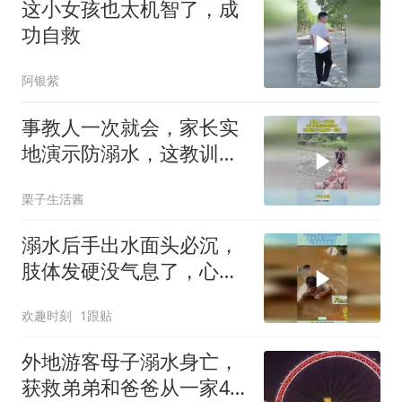
这小女孩也太机智了，成
功自救
阿银紫
事教人一次就会，家长实
地演示防溺水，这教训孩
子真能记一辈子
栗子生活酱
溺水后手出水面头必沉，
肢体发硬没气息了，心里
发慌而放弃！
欢趣时刻
1跟贴
外地游客母子溺水身亡，
获救弟弟和爸爸从一家4