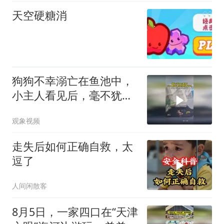
天空硬糖消
狗狗不幸溺亡在鱼池中，
小主人看见后，毫不犹豫
直接跳下水池
观象视频
走失后如何正确自救，太
逗了
人间闲散客
8月5日，一家四口在“天津