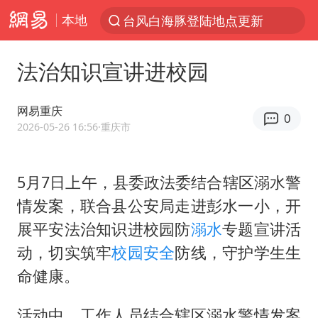
本地
台风白海豚登陆地点更新
以“新”破局 首发经济点亮城市消费活力
法治知识宣讲进校园
台风白海豚进入48小时警戒线
佛得角门将亮相智利俱乐部主场
网易重庆
0
中方回应是否在太平洋海底开采稀土
2026-05-26 16:56
·重庆市
台风白海豚影响中国已成定局
5月7日上午，县委政法委结合辖区溺水警
看守所辅警收受10万获刑1年
情发案，联合县公安局走进彭水一小，开
U17国足1分钟轰2球
展平安法治知识进校园防
溺水
专题宣讲活
宇树科技发行价格150.80元/股
动，切实筑牢
校园安全
防线，守护学生生
五粮液渠道价一箱上涨近百元
命健康。
宇树科技王兴兴身家有望超200亿元
活动中，工作人员结合辖区溺水警情发案