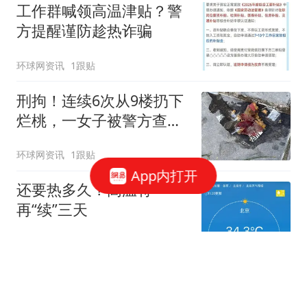
工作群喊领高温津贴？警
方提醒谨防趁热诈骗
环球网资讯
1跟贴
刑拘！连续6次从9楼扔下
烂桃，一女子被警方查
获！
环球网资讯
1跟贴
App内打开
还要热多久？高温将
再“续”三天
新京报
71跟贴
6次从9楼扔水果，通州一女子因涉嫌高空
抛物罪被刑拘