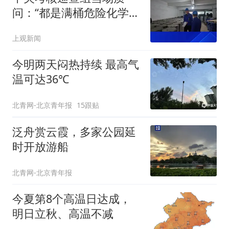
问：“都是满桶危险化学
品！是干什么用的？”
上观新闻
今明两天闷热持续 最高气
温可达36℃
北青网-北京青年报
15跟贴
泛舟赏云霞，多家公园延
时开放游船
北青网-北京青年报
今夏第8个高温日达成，
明日立秋、高温不减