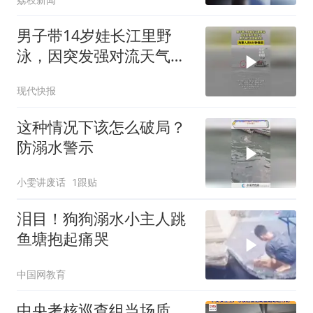
予以表彰
男子带14岁娃长江里野
泳，因突发强对流天气男
子体力不支被冲走，海事
现代快报
人员6分钟救回
这种情况下该怎么破局？
防溺水警示
小雯讲废话
1跟贴
泪目！狗狗溺水小主人跳
鱼塘抱起痛哭
中国网教育
中央考核巡查组当场质