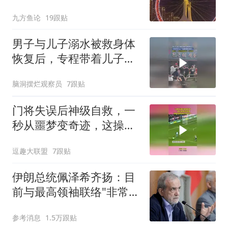
口变2人
九方鱼论
19跟贴
男子与儿子溺水被救身体
恢复后，专程带着儿子当
面跪谢救命恩人，网友：
脑洞摆烂观察员
7跟贴
一次善举挽救了一个家庭
门将失误后神级自救，一
秒从噩梦变奇迹，这操作
情绪坐过山车了
逗趣大联盟
7跟贴
伊朗总统佩泽希齐扬：目
前与最高领袖联络"非常困
难"
参考消息
1.5万跟贴