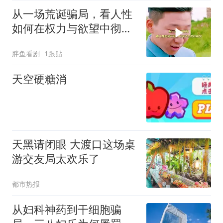
从一场荒诞骗局，看人性
如何在权力与欲望中彻底
崩塌
胖鱼看剧
1跟贴
天空硬糖消
天黑请闭眼 大渡口这场桌
游交友局太欢乐了
都市热报
从妇科神药到干细胞骗