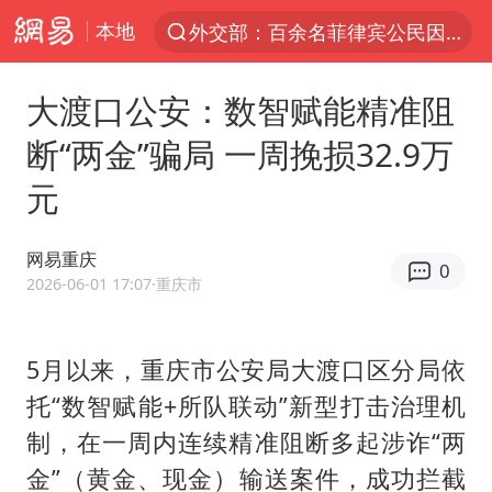
本地
外交部：百余名菲律宾公民因非法就业、非法居留被依法处理
7月份居民消费价格指数保持温和上涨
大渡口公安：数智赋能精准阻
重大涉诈逃犯檀某落网
断“两金”骗局 一周挽损32.9万
百花奖完整获奖名单公布
元
外交部：藏南地区是中国领土
哥伦比亚强震已致超20人死亡
网易重庆
0
独闯南太行失联女子遗体已找到
2026-06-01 17:07
·重庆市
哥伦比亚发生7.5级地震
白海豚突然大拐弯 走出罕见路线
5月以来，重庆市公安局大渡口区分局依
托“数智赋能+所队联动”新型打击治理机
台湾不是国家不存在“国格”
制，在一周内连续精准阻断多起涉诈“两
男子攒206小时加班调休被拒获赔1.6万
金”（黄金、现金）输送案件，成功拦截