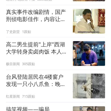
护，游客可按需买
真实事件改编剧情，国产
刑侦电影佳作，内容让人
头皮发麻
了史剧堂
1跟贴
高二男生提前"上岸"西湖
大学转身卖卤肉饭 本人发
声
极目新闻
305跟贴
台风登陆居民在4楼窗户
发现一只小八爪鱼：晚上
已吃掉
红星新闻
715跟贴
搞笑视频——骗局