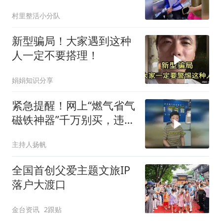
村里整活小分队
新型骗局！大家遇到这种
人一定不要搭理！
娟娟知识分享
紧急提醒！网上“燃气省气
磁铁神器”千万别买，违法
还危险
主持人扬帆
全国首创父爱主题文旅IP
落户大渡口
金台资讯
2跟贴