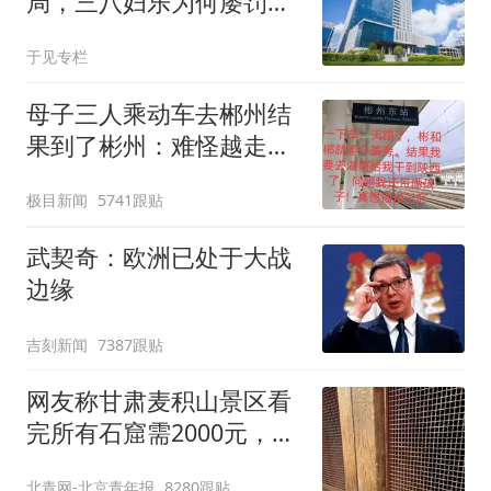
局，三八妇乐为何屡罚屡
犯
于见专栏
母子三人乘动车去郴州结
果到了彬州：难怪越走越
冷
极目新闻
5741跟贴
武契奇：欧洲已处于大战
边缘
吉刻新闻
7387跟贴
网友称甘肃麦积山景区看
完所有石窟需2000元，景
区：部分石窟受特别保
北青网-北京青年报
8280跟贴