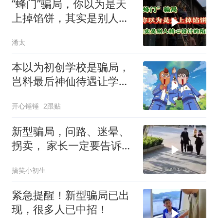
“蜂门”骗局，你以为是天
上掉馅饼，其实是别人精
心设计的陷阱！
淆太
本以为初创学校是骗局，
岂料最后神仙待遇让学生
不愿离开
开心锤锤
2跟贴
新型骗局，问路、迷晕、
拐卖， 家长一定要告诉孩
子防范意识
搞笑小初生
紧急提醒！新型骗局已出
现，很多人已中招！