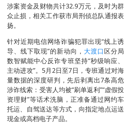
高铁双人座被免票儿童挤成3人座
涉案资金及财物共计32.9万元，及时为群
公安部通报：抓获犯罪嫌疑人8200余名
众止损，相关工作获市局刑侦总队通报表
中方：奉劝美方解除对古巴制裁封锁
扬。
“老戏骨”秦焰去世
针对近期电信网络诈骗犯罪出现“线上诱
伊朗最高领袖将任命数名高级指挥官
导、线下取现”的新动向，
大渡口
区分局
警惕！我国境内发现多起“Sorry”勒索病毒攻击事件
数智赋能中心反诈专班坚持“秒级响应、
广岛长崎的昨天未必不会是日本的明天
主动进攻”。5月2日至7日，专班通过对海
真理之光，何以能照亮复兴之路？
量数据的深度研判，先后剥离出7条高危
涉诈线索：受害人均被“刷单返利”“虚假投
资理财”等话术洗脑，正准备通过网约车
托运、自驾送达等方式，向指定地点运送
现金或高档电子产品。