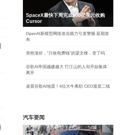
SpaceX最快下周完成600亿美元收购
Cursor
OpenAI新模型网络攻击能力引发警惕 延期发
布
倒
突然涨价，"只收电费钱"的梁文锋，变了吗
谷歌AI帝国越建越大 打江山的人却开始集体
离开
凌晨谷歌AI地震！4位大牛离职 CEO退居二线
汽车要闻
顶