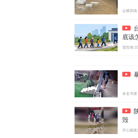
众横四海 20
底该
普陀潮 202
未名书屋 20
毁
开心呱呱笑呀