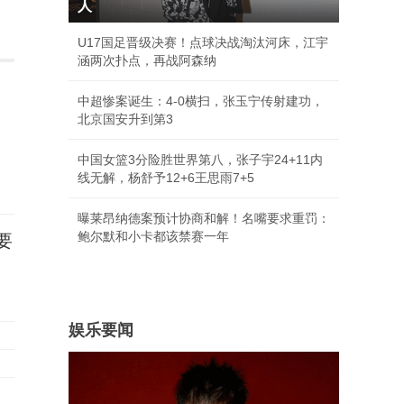
人
U17国足晋级决赛！点球决战淘汰河床，江宇
涵两次扑点，再战阿森纳
中超惨案诞生：4-0横扫，张玉宁传射建功，
北京国安升到第3
中国女篮3分险胜世界第八，张子宇24+11内
线无解，杨舒予12+6王思雨7+5
曝莱昂纳德案预计协商和解！名嘴要求重罚：
鲍尔默和小卡都该禁赛一年
要
娱乐要闻