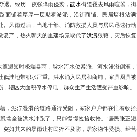
渐退。经历一夜强降雨侵袭，
靛水
街道褪去风雨喧嚣，街
路面铺着厚厚一层黏稠淤泥，沿街商铺、民居墙根沾满
处。风雨过后，当地干部、消防救援人员与居民迅速行动
救复产，热火朝天的重建场景取代了
洪涝
狼藉，灾后恢复
彭水遭遇短时极端暴雨，靛水河水位暴涨、河水漫溢倒灌，
社低洼地带积水严重。洪水涌入民居和商铺，家具厨具被
损，辖区大面积停水停电，群众生产生活遭受严重影响。
藉，泥泞湿滑的道路通行受阻，家家户户都在忙着收拾
碗瓢盆全被洪水冲跑了，只能慢慢捡拾收拾。”居民张正淑
。突如其来的暴雨让村民猝不及防，居家物件受损、经营