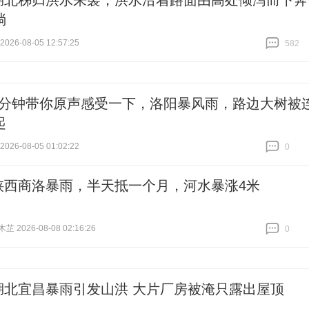
湖北秭归洪水来袭，洪水沿着路面由高处倾泻而下奔
淌
26-08-05 12:57:25
582
跟贴
582
3分钟带你原声感受一下，洛阳暴风雨，路边大树被
起
26-08-05 01:02:22
0
跟贴
0
陕西商洛暴雨，半天抵一个月，河水暴涨4米
 2026-08-08 02:16:26
0
跟贴
0
湖北宜昌暴雨引发山洪 大片厂房被淹只露出屋顶