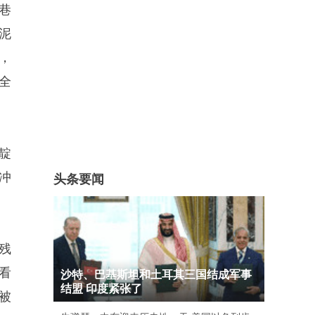
巷
泥
，
全
靛
冲
头条要闻
残
看
沙特、巴基斯坦和土耳其三国结成军事
结盟 印度紧张了
被