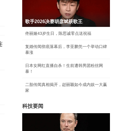
歌手2026决赛胡彦斌获歌王
佟丽娅43岁生日，陈思诚零点送祝福
连
复婚传闻彻底落幕后，李亚鹏凭一个举动口碑
暴涨
日本女网红直播自杀！生前遭韩男团粉丝网
暴！
二胎传闻真相揭开，赵丽颖如今成内娱一大赢
家
科技要闻