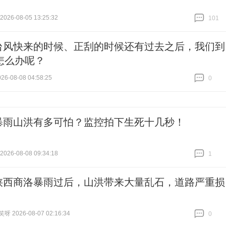
26-08-05 13:25:32
101
跟贴
101
台风快来的时候、正刮的时候还有过去之后，我们到
怎么办呢？
6-08-08 04:58:25
0
跟贴
0
暴雨山洪有多可怕？监控拍下生死十几秒！
26-08-08 09:34:18
1
跟贴
1
陕西商洛暴雨过后，山洪带来大量乱石，道路严重损
 2026-08-07 02:16:34
0
跟贴
0