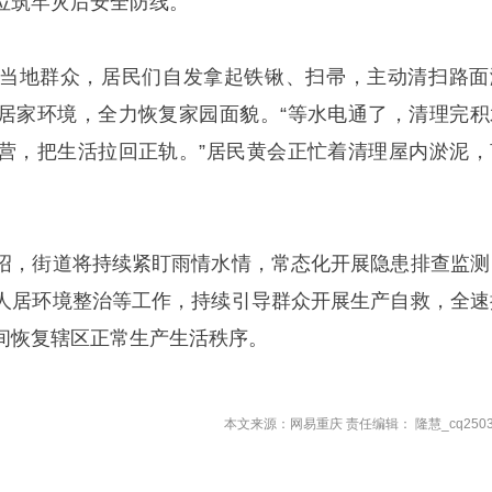
位筑牢灾后安全防线。
当地群众，居民们自发拿起铁锹、扫帚，主动清扫路面
居家环境，全力恢复家园面貌。“等水电通了，清理完积
营，把生活拉回正轨。”居民黄会正忙着清理屋内淤泥，
。
绍，街道将持续紧盯雨情水情，常态化开展隐患排查监测
人居环境整治等工作，持续引导群众开展生产自救，全速
间恢复辖区正常生产生活秩序。
本文来源：网易重庆 责任编辑： 隆慧_cq2503