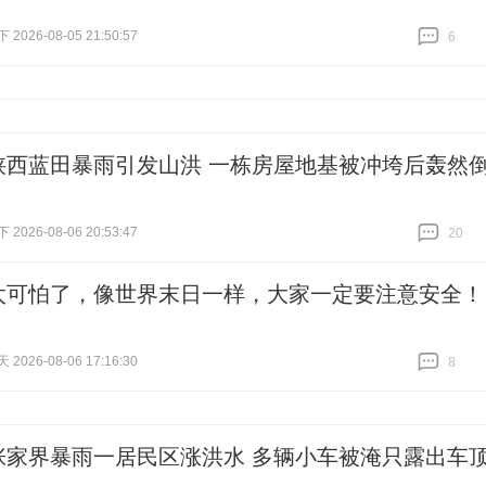
026-08-05 21:50:57
6
跟贴
6
陕西蓝田暴雨引发山洪 一栋房屋地基被冲垮后轰然
026-08-06 20:53:47
20
跟贴
20
太可怕了，像世界末日一样，大家一定要注意安全！
026-08-06 17:16:30
8
跟贴
8
张家界暴雨一居民区涨洪水 多辆小车被淹只露出车