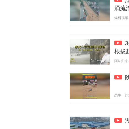
涌流
爆料视频 20
根拔
阿斗归来 20
悉牛一荞木芷