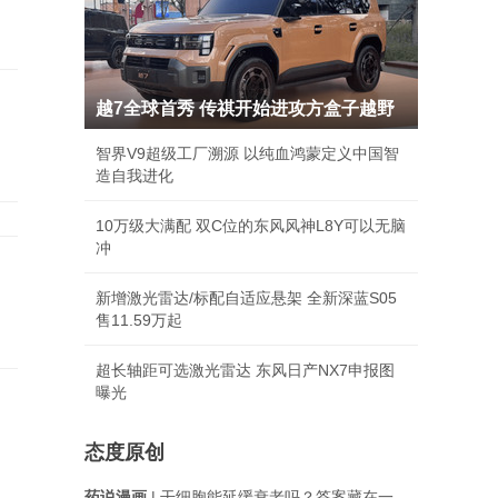
越7全球首秀 传祺开始进攻方盒子越野
智界V9超级工厂溯源 以纯血鸿蒙定义中国智
造自我进化
10万级大满配 双C位的东风风神L8Y可以无脑
冲
新增激光雷达/标配自适应悬架 全新深蓝S05
售11.59万起
超长轴距可选激光雷达 东风日产NX7申报图
曝光
态度原创
药说漫画
| 干细胞能延缓衰老吗？答案藏在一