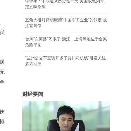
牛弹琴：中东迎来历史性一天 美国以色列肯
定五味杂陈
五角大楼对药明康德"中国军工企业"的认定 被
、
法官叫停
员
台风"白海豚"闭眼了 浙江、上海等地位于台风
危险半圆
"兰州公交车空调开多了要扣司机钱"引发关注
居
多方回应
无
全
财经要闻
伤
排