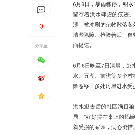
6月8日，
暴雨
骤停，
积水
留存着洪水肆虐的痕迹。
0
渍，被冲刷的杂物散落各
清淤除障、抢险善后、自
面提速。
分享至
6月6日晚至7日清晨，
水、五湖、前进等多个村
散卷移，多处房屋进水受
洪水退去后的社区满目狼
局。“好好摆在桌上的锅
着受损的家园，满心惋惜