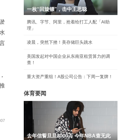
一枚“回旋镖”，击中王思聪
淤
腾讯、字节、阿里，抢着给打工人配「AI助
理」
水
凌晨，突然下挫！美存储巨头跳水
言
美国发起对中国企业从东南亚租赁算力的调
查！
，
重大资产重组！A股公司公告：下周一复牌！
推
体育要闻
07
去年信誓旦旦3000万 今年NBA查无此