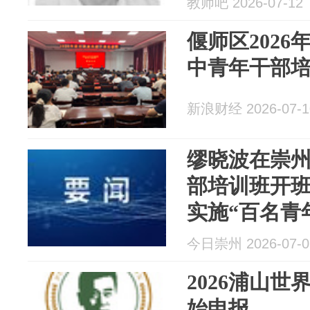
教师吧 2026-07-12
偃师区202
中青年干部
新浪财经 2026-07-1
缪晓波在崇州
部培训班开
实施“百名青
为“县市新城
今日崇州 2026-07-0
量支撑
2026浦山
始申报