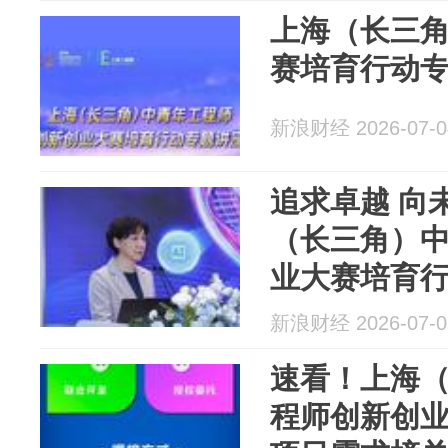
上海（长三
赛培育行动
新浪财经 2026-07-0
追求卓越 向未
（长三角）
业大赛培育行
医...
新浪财经 2026-07-0
速看！上海
程师创新创