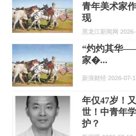
青年美术家作
现
黑龙江新闻网 2026-0
“灼灼其华—
家�...
新浪财经 2026-07-1
年仅47岁！
世！中青年
护？