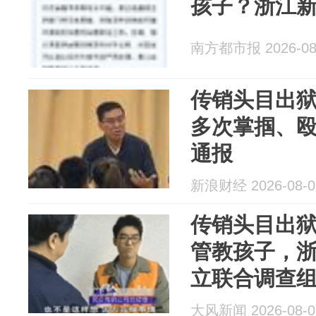
孩子？浙江
南方都市报 2026-08
传销头目出狱
多次掌掴、
通报
新浪财经 2026-08-0
传销头目出
管教孩子，
立联合调查
调查取证，
大风新闻 2026-08-0