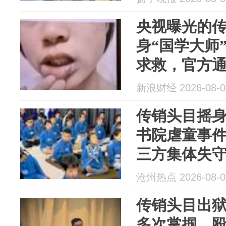
处理
央视曝光的
身“国学大师
求救，官方
新浪财经 2026-08-0
传销头目摇
书院虐童事
三方集体失
沧州热点 2026-08-0
传销头目出狱
多次掌掴、