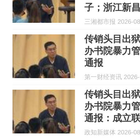
子；浙江新
将对如是书
三湘都市报 2026-08
问题进行调
传销头目出狱
办书院暴力
通报
第一财经资讯 2026-0
传销头目出狱
办书院暴力
通报：成立
查，对违法
政知新媒体 2026-08