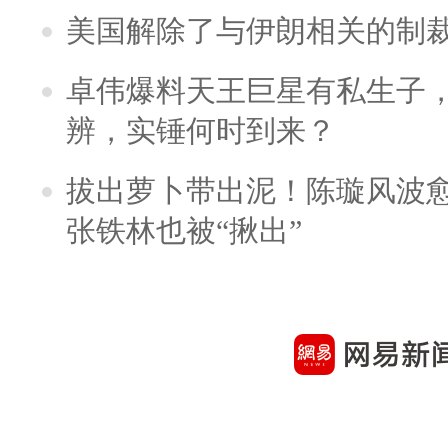
美国解除了与伊朗相关的制
卓伟爆料天王巨星有私生子
辨，实锤何时到来？
拔出萝卜带出泥！陈璇风波
张铁林也被“揪出”