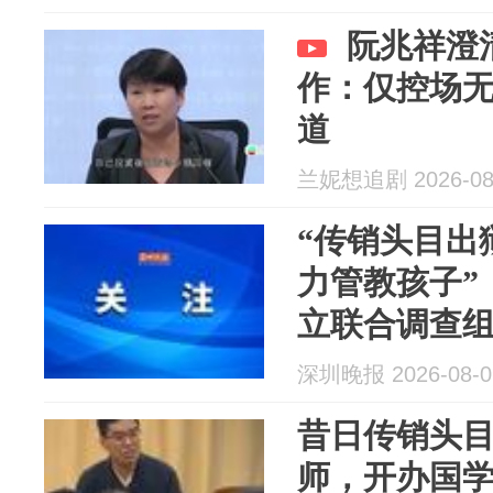
放血排毒｜
阮兆祥澄
作：仅控场
道
兰妮想追剧 2026-08
“传销头目出
力管教孩子”
立联合调查
深圳晚报 2026-08-0
昔日传销头
师，开办国