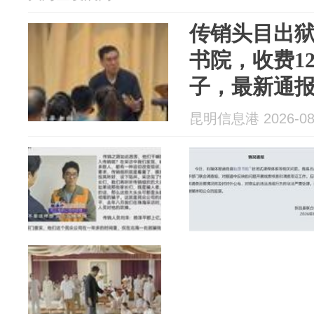
传销头目出狱
书院，收费1
子，最新通
组
昆明信息港 2026-08