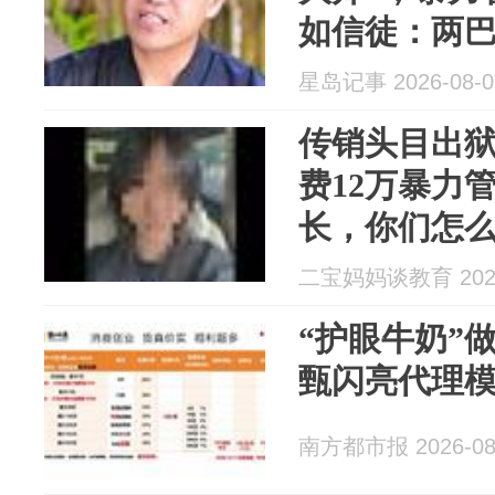
如信徒：两
了！当地通
星岛记事 2026-08-0
传销头目出狱
费12万暴力
长，你们怎
二宝妈妈谈教育 2026
“护眼牛奶”
甄闪亮代理
南方都市报 2026-08