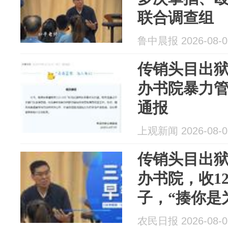
联合调查组
鲁中晨报 2026-08-0
传销头目出狱
办书院暴力
通报
上观新闻 2026-08-0
传销头目出狱
办书院，收1
子，“揍你是
报；胡某被
农民日报 2026-08-0