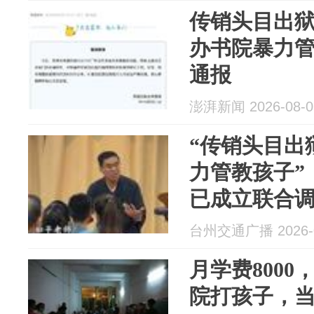
处理
传销头目出狱
办书院暴力
通报
澎湃新闻 2026-08-0
“传销头目出
力管教孩子”
已成立联合
查和调查取
台州交通广播 2026-0
公布
月学费800
院打孩子，