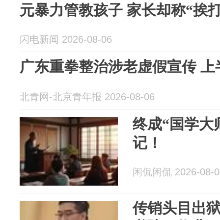
元暴力管教孩子 家长却称“挨
闪电新闻 2026-08-06
广东重拳整治涉老虚假宣传 上
北青网-北京青年报 2026-08-06
终成“国学大
记！
闲侃闲侃 2026-08-0
传销头目出狱