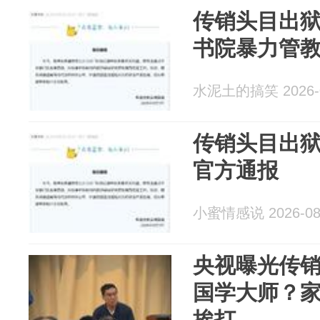
传销头目出狱
书院暴力管
水泥土的搞笑 2026-0
传销头目出狱
官方通报
小蜜情感说 2026-08
央视曝光传
国学大师？
挨打