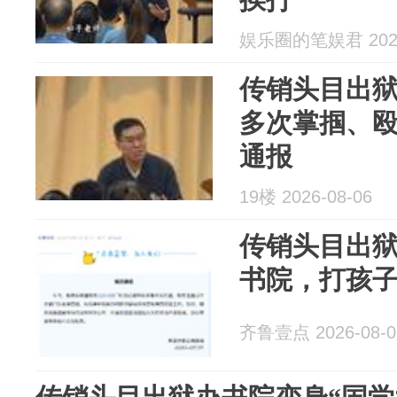
娱乐圈的笔娱君 2026
传销头目出狱
多次掌掴、
通报
19楼 2026-08-06
传销头目出狱
书院，打孩
齐鲁壹点 2026-08-0