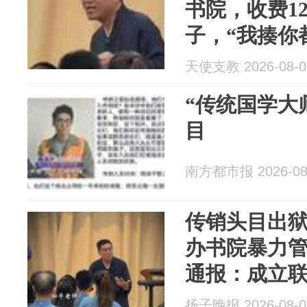
书院，收费1
子，“我揍你
天使支教 2026-08-0
“传统国学大
目
南方都市报 2026-08
传销头目出狱
办书院暴力
通报：成立
查，对违法
扬子晚报 2026-08-0