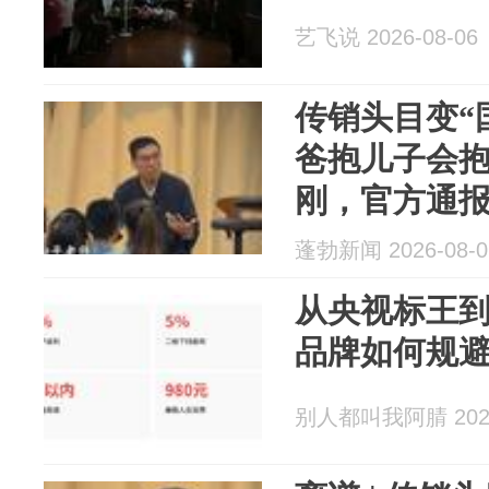
艺飞说 2026-08-06
传销头目变“
爸抱儿子会抱
刚，官方通
蓬勃新闻 2026-08-0
从央视标王到
品牌如何规
别人都叫我阿腈 2026