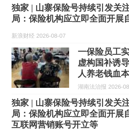
独家 | 山寨保险号持续引发关
局：保险机构应立即全面开展
新浪财经 2026-08-07
一保险员工
虚构国补诱
人养老钱血本
良心不安”；
湖南法治报 2026-08
介入调查
独家 | 山寨保险号持续引发关
局：保险机构应立即全面开展
互联网营销账号开立等