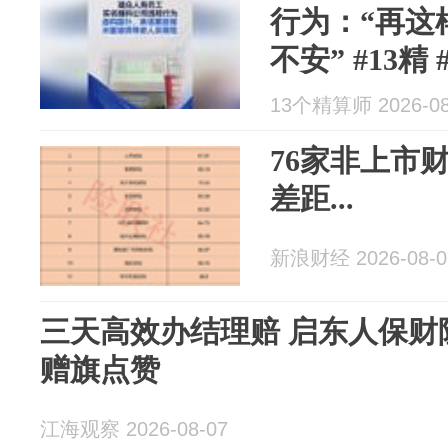
行为：“再这
不安” #13精
瑞众人寿 #检查
13个精算师 2026-08
退保
76家非上市
差距...
新浪财经 2026-08-0
三天高效办结理赔 启东人保财
赠旗点赞
江海观察 2026-08-07