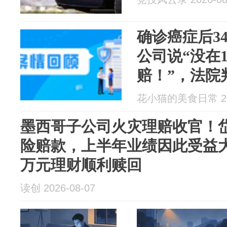
确诊癌症后3
公司说“没在
赔！”，法院
花小猫的美食日常 202
墨西哥子公司火灾理赔收官！
险赔款，上半年业绩因此受益大
万元理财顺利赎回
读创 2026-08-07