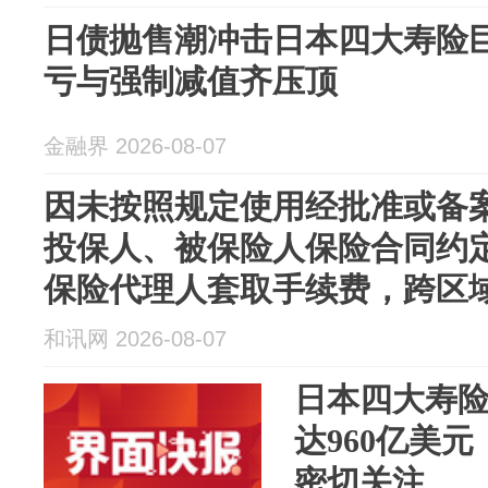
日债抛售潮冲击日本四大寿险巨
亏与强制减值齐压顶
金融界 2026-08-07
因未按照规定使用经批准或备
投保人、被保险人保险合同约
保险代理人套取手续费，跨区
大泰和财产保险股份有限公...
和讯网 2026-08-07
日本四大寿
达960亿美
密切关注