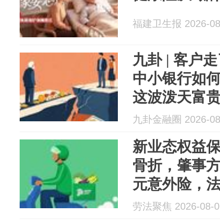
福建卫生报 2026-08
九卦 | 客
中小银行如
这波泼天富
九卦金融圈 2026-08
新业态权益
骨折，肇事方
元意外险，
3万！
劳法聚焦 2026-08-0