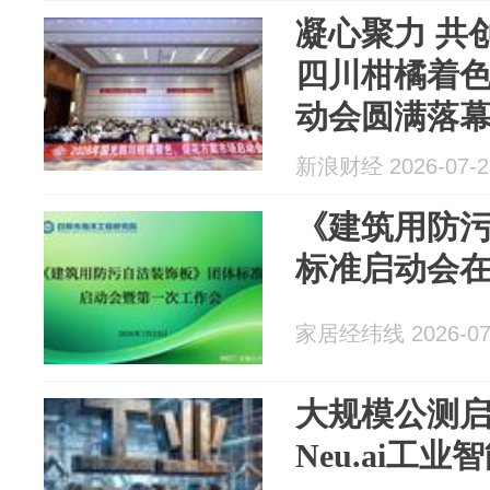
凝心聚力 共创
四川柑橘着
动会圆满落
新浪财经 2026-07-2
《建筑用防
标准启动会
家居经纬线 2026-07
大规模公测
Neu.ai工