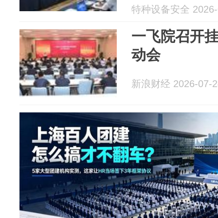
项论证暨编
特种设备安全 2026-0
一飞院召开
动会
新浪财经 2026-07-2