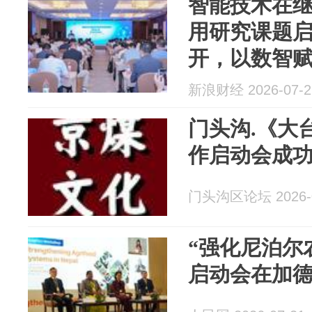
智能技术在
用研究课题
开，以数智
全新动力！
新浪财经 2026-07-2
门头沟.《大
作启动会成
门头沟区论坛 2026-0
“强化尼泊尔
启动会在加