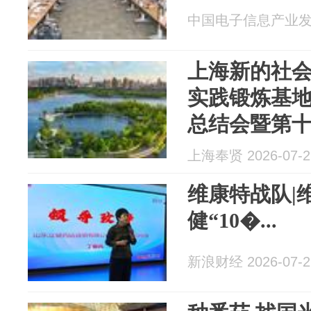
中国电子信息产业发展研
上海新的社
实践锻炼基
总结会暨第
会在奉召开
上海奉贤 2026-07-2
维康特战队|
健“10�...
新浪财经 2026-07-2