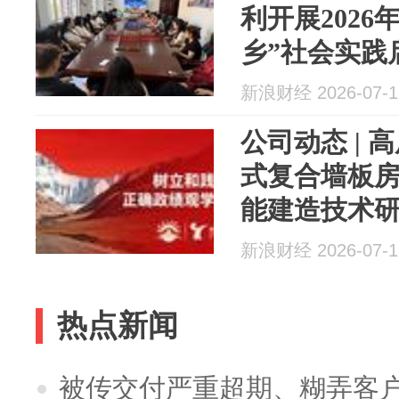
利开展2026
乡”社会实践
新浪财经 2026-07-1
公司动态 |
式复合墙板
能建造技术
南大学...
新浪财经 2026-07-1
热点新闻
被传交付严重超期、糊弄客