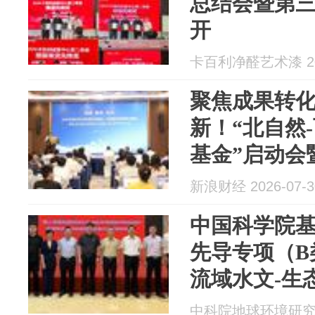
总结会暨第
开
卡百利净醛艺术漆 202
聚焦成果转
新！“北自然
基金”启动会
圆满举办
新浪财经 2026-07-3
中国科学院
先导专项（B
流域水文-生
升”启动会顺
中科院地球环境研究所 2