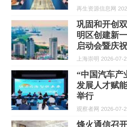
次工作会在
再生资源信息网 2026
巩固和开创
明区创建新
启动会暨庆
军99周年军
上海崇明 2026-07-2
“中国汽车产
发展人才赋能
举行
观察者网 2026-07-2
烽火通信召开