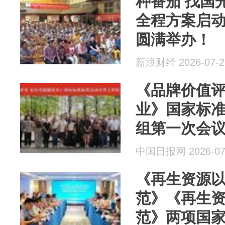
种番茄 找国光
全程方案启
圆满举办！
新浪财经 2026-07-2
《品牌价值评
业》国家标
组第一次会
中国日报网 2026-07
《再生资源
范》《再生
范》两项国