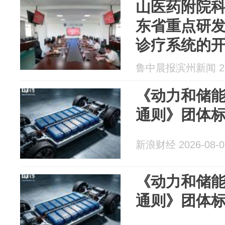
山医药附院
东省重点研发
诊疗系统的
利召开
鲁中晨报滨州新闻 202
《动力和储
通则》团体
新浪财经 2026-08-0
《动力和储
通则》团体