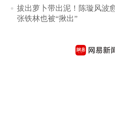
拔出萝卜带出泥！陈璇风波
张铁林也被“揪出”