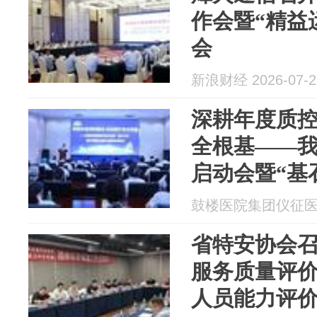
作会暨“精益
会
新浪财经 2026-07-2
深耕年度质控
全根基——
启动会暨“基
全核心制度
鼓楼医院集团仪征医院 2
省特安协会
服务质量评
人员能力评