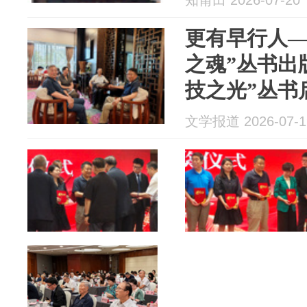
更有早行人—
之魂”丛书出
技之光”丛书
一
文学报道 2026-07-1