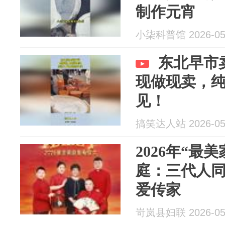
制作元宵
小柒科普馆 2026-05
东北早市
现做现卖，
见！
搞笑达人站 2026-05
2026年“最美
庭：三代人
爱传家
岢岚县妇联 2026-05