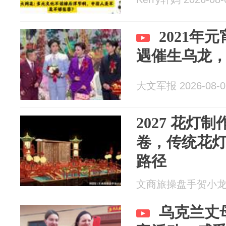
2021年
遇催生乌龙
大文军报 2026-08-0
2027 花灯
卷，传统花
路径
文商旅操盘手贺小龙 20
乌克兰丈