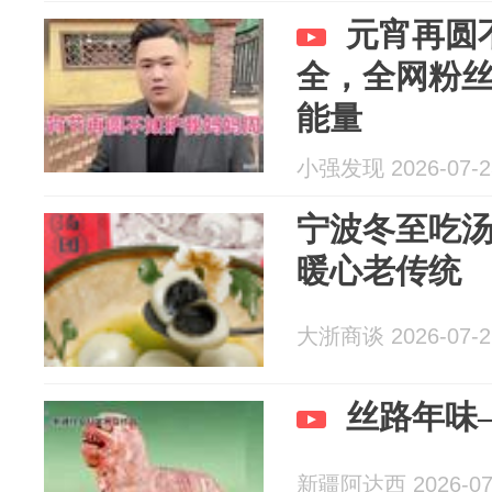
元宵再圆
全，全网粉
能量
小强发现 2026-07-2
宁波冬至吃汤
暖心老传统
大浙商谈 2026-07-2
丝路年味
新疆阿达西 2026-07