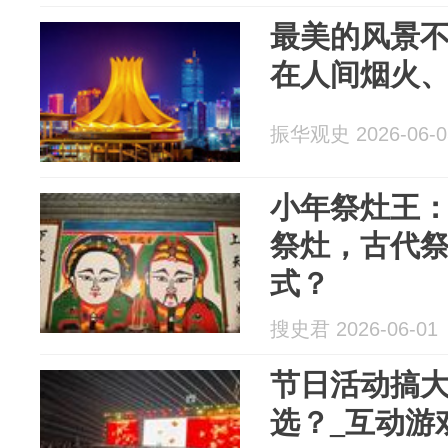
最美的风景
在人间烟火
振华观史 2026-06-0
小年祭灶王
祭灶，古代
式？
搜史君 2026-06-01
节日活动搞
选？_互动游