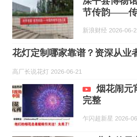
滦平县博物馆
节传韵——传
新浪财经 2026-06-2
花灯定制哪家靠谱？资深从业
高厂长说花灯 2026-06-21
烟花闹元
完整
乍闪超新星 2026-06