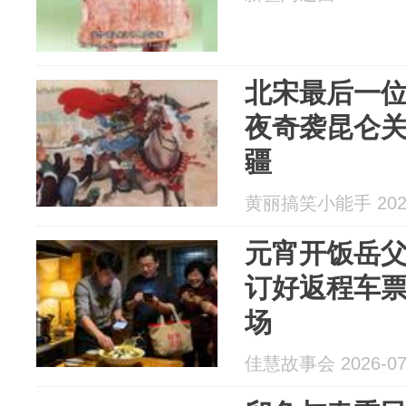
北宋最后一
夜奇袭昆仑
疆
黄丽搞笑小能手 2026
元宵开饭岳
订好返程车
场
佳慧故事会 2026-07