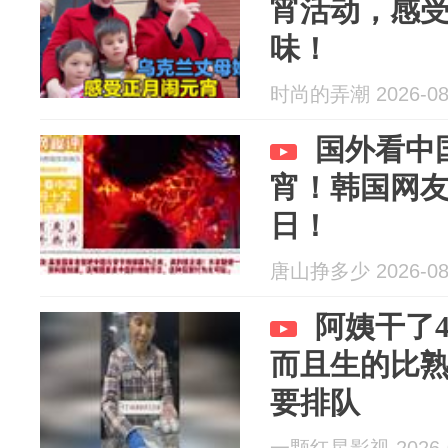
宵活动，感
味！
时尚的弄潮 2026-08
国外看中
宵！韩国网友
日！
唐山挣多少 2026-08
阿姨干了
而且生的比
要排队