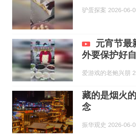
驴蛋探案 2026-06-0
元宵节最
外要保护好
爱游戏的老鲍兴朋 202
藏的是烟火
念
振华观史 2026-06-0