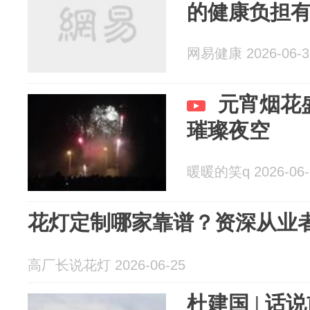
的健康负担
网易健康 2026-06-3
元宵烟花
璀璨夜空
暖暖的笑q 2026-06-
花灯定制哪家靠谱？资深从业
高厂长说花灯 2026-06-25
杜建国 | 话