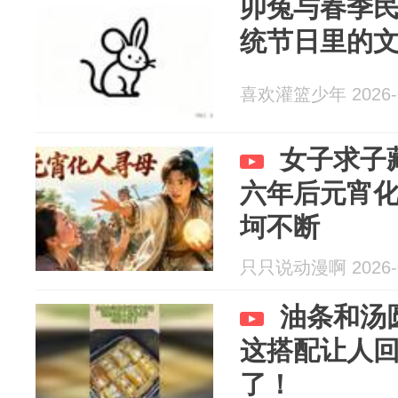
卯兔与春季
统节日里的
喜欢灌篮少年 2026-0
女子求子
六年后元宵
坷不断
只只说动漫啊 2026-0
油条和汤
这搭配让人
了！