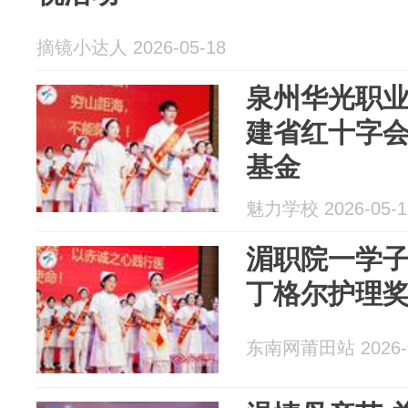
摘镜小达人 2026-05-18
泉州华光职
建省红十字
基金
魅力学校 2026-05-1
湄职院一学
丁格尔护理
东南网莆田站 2026-0