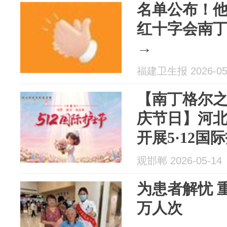
名单公布！他
红十字会南
→
福建卫生报 2026-05
【南丁格尔之
庆节日】河
开展5·12
观邯郸 2026-05-14
为患者解忧 
万人次