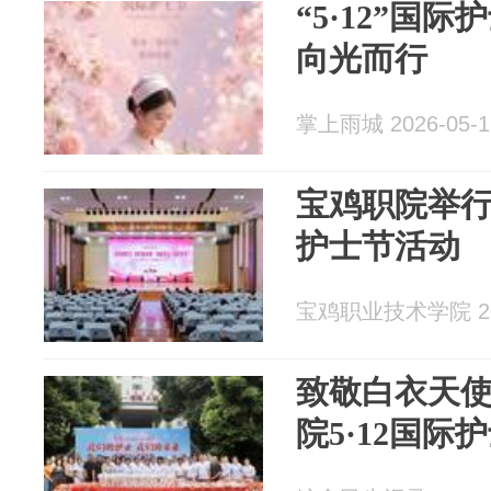
“5·12”国际
向光而行
掌上雨城 2026-05-1
宝鸡职院举行
护士节活动
宝鸡职业技术学院 202
致敬白衣天
院5·12国