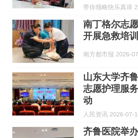
带你领略快乐真谛 202
南丁格尔志
开展急救培
南方都市报 2026-07
山东大学齐
志愿护理服
动
人民资讯 2026-07-1
齐鲁医院举