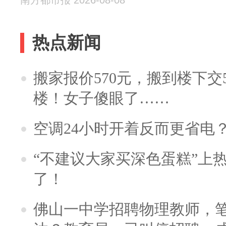
南方都市报 2026-08-08
热点新闻
搬家报价570元，搬到楼下交5
楼！女子傻眼了……
空调24小时开着反而更省电
“不建议大家买深色蛋糕”上
了！
佛山一中学招聘物理教师，笔