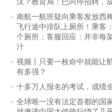
汰？教育局：已叫停招聘，
南航一航班疑向乘客发放西
飞行途中排队上厕所！乘客：
个厕所；客服回应：并非每
汁
视频丨只要一枚命中就能让航母
有多强？
十多万人报名的考试，成绩
全球唯一没有法定首都的国
就邀请中国大使骑行绕了几