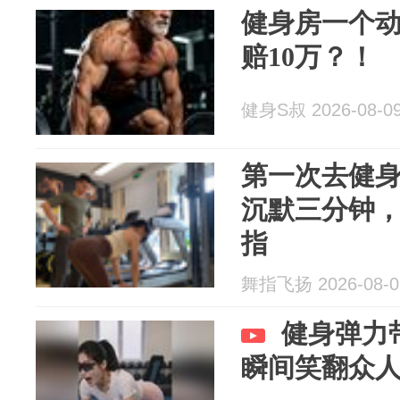
健身房一个
赔10万？！
健身S叔 2026-08-0
第一次去健
沉默三分钟
指
舞指飞扬 2026-08-0
健身弹力
瞬间笑翻众