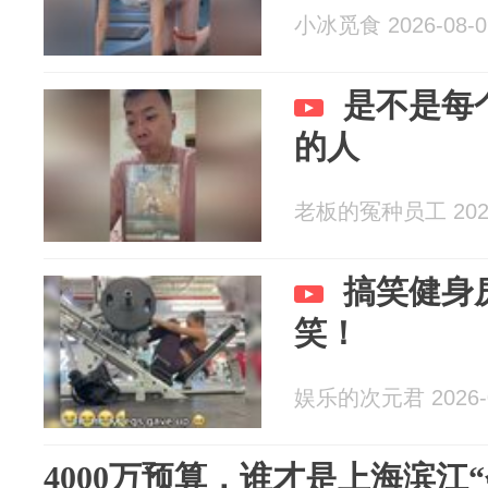
小冰觅食 2026-08-0
是不是每
的人
老板的冤种员工 2026
搞笑健身
笑！
娱乐的次元君 2026-0
4000万预算，谁才是上海滨江