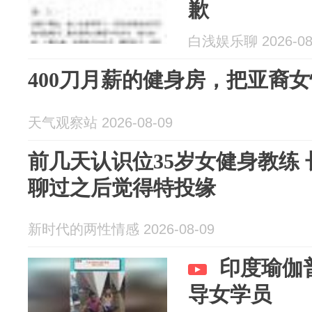
歉
白浅娱乐聊 2026-08
400刀月薪的健身房，把亚裔
天气观察站 2026-08-09
前几天认识位35岁女健身教练 
聊过之后觉得特投缘
新时代的两性情感 2026-08-09
印度瑜伽
导女学员