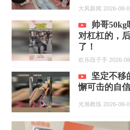
大风新闻 2026-08-0
帅哥50k
对杠杠的，
了！
欢乐段子手 2026-08
坚定不移
懈可击的自
光旭教练 2026-08-0