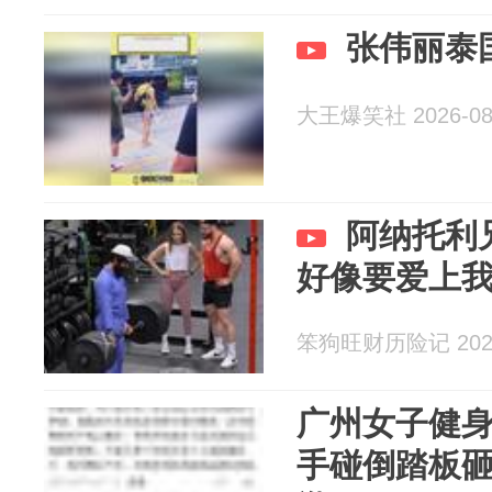
张伟丽泰
大王爆笑社 2026-08
阿纳托利
好像要爱上
笨狗旺财历险记 2026
广州女子健
手碰倒踏板