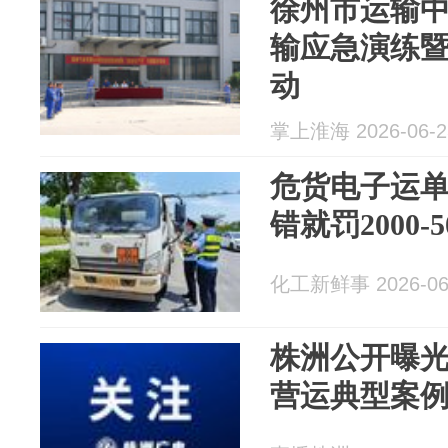
徐州市运输
输应急演练
动
掌上淮海 2026-06-2
危货电子运
错就罚2000-5
化工新鲜事 2026-06
株洲公开曝光
营运典型案