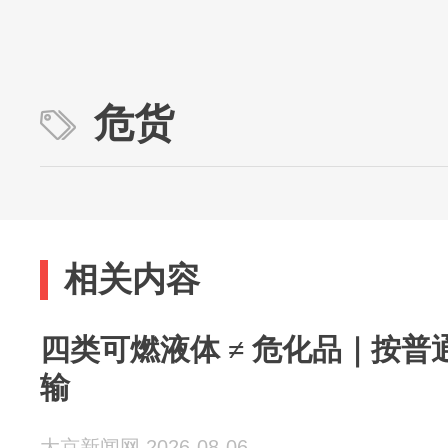
危货
相关内容
四类可燃液体 ≠ 危化品｜按
输
大京新闻网 2026-08-06