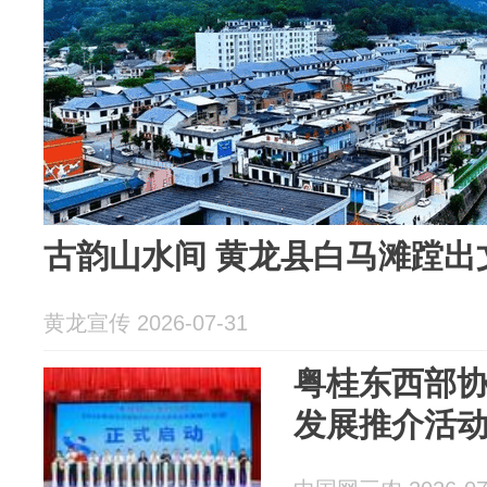
古韵山水间 黄龙县白马滩蹚出
黄龙宣传 2026-07-31
粤桂东西部
发展推介活