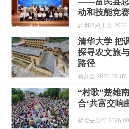
——富民县
动和技能竞
昆明市总工会 2026-0
清华大学 把
探寻农文旅
路径
新财金 2026-08-07
“村歌”楚雄
合‘共富交响曲
就爱去旅行 2026-08