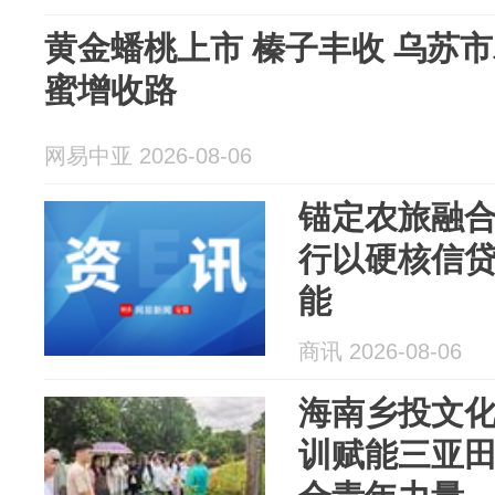
黄金蟠桃上市 榛子丰收 乌苏
蜜增收路
网易中亚 2026-08-06
锚定农旅融合
行以硬核信
能
商讯 2026-08-06
海南乡投文
训赋能三亚