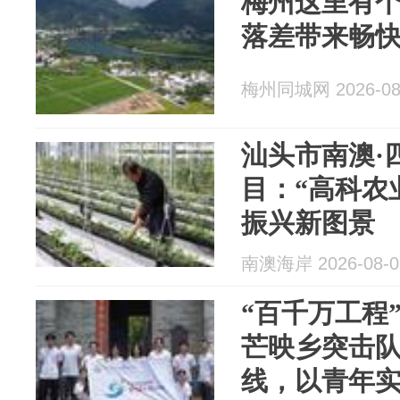
梅州这里有个
落差带来畅
梅州同城网 2026-08
汕头市南澳·
目：“高科农
振兴新图景
南澳海岸 2026-08-0
“百千万工程
芒映乡突击
线，以青年