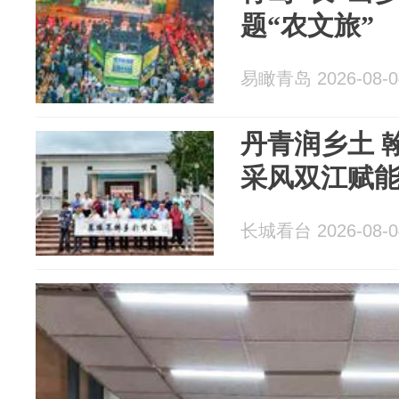
题“农文旅”
易瞰青岛 2026-08-0
丹青润乡土 
采风双江赋
长城看台 2026-08-0