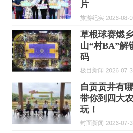
片
旅游纪实 2026-08-0
草根球赛燃
山“村BA”
码
极目新闻 2026-07-3
自贡贡井有哪
带你到四大
玩！
封面新闻 2026-07-3