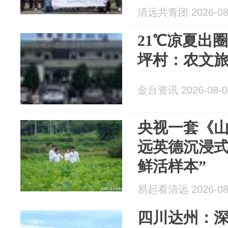
振兴
清远共青团 2026-08
21℃凉夏出
坪村：农文
金台资讯 2026-08-0
央视一套《
远英德沉浸式
鲜活样本”
易起看清远 2026-08
四川达州：深