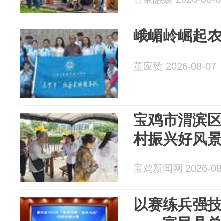
峨嵋岭崛起
董应赞 2026-08-07
宝鸡市渭滨区
村振兴好风
宝鸡新闻网 2026-08
以赛练兵强技