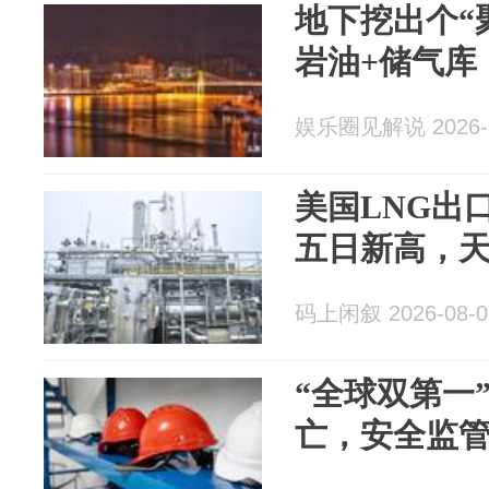
地下挖出个“
岩油+储气库
娱乐圈见解说 2026-0
美国LNG出口
五日新高，天
码上闲叙 2026-08-0
“全球双第一
亡，安全监