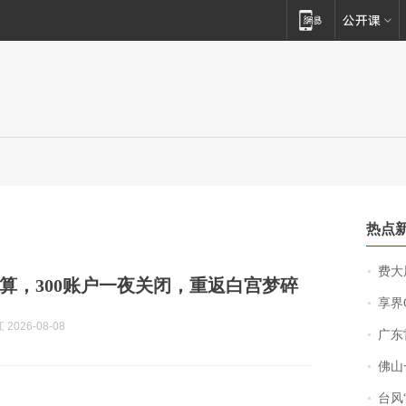
热点
费大厨
算，300账户一夜关闭，重返白宫梦碎
享界
2026-08-08
广东雷州
佛山一中学
台风“