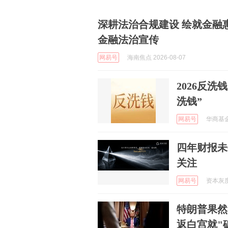
深耕法治合规建设 绘就金融
金融法治宣传
网易号
海南焦点 2026-08-07
2026反
洗钱”
网易号
华商基金 
四年财报未
关注
网易号
资本灰度 
特朗普果然
返白宫就"