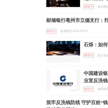
网易号
娱乐圈的笔
邮储银行亳州市立德支行：
网易号
新浪财经 2026-08-07
石烁：如何
网易号
复旦发展研
中国建设银
业宣反洗钱
网易号
融商财堂 
筑牢反洗钱防线 守护百姓“