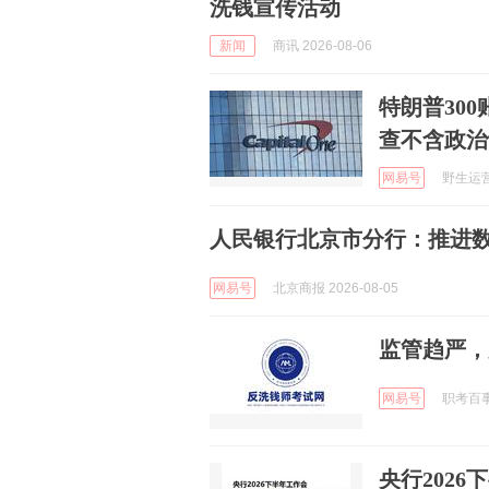
洗钱宣传活动
新闻
商讯 2026-08-06
特朗普300
查不含政治
网易号
野生运营 
人民银行北京市分行：推进
网易号
北京商报 2026-08-05
监管趋严，
网易号
职考百事通
央行202