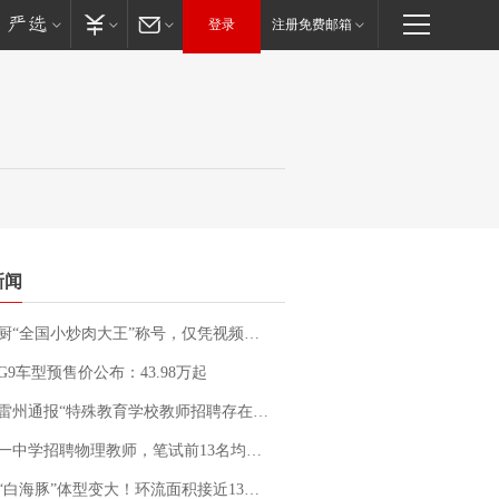
登录
注册免费邮箱
新闻
“全国小炒肉大王”称号，仅凭视频评出？中国烹饪协会回应
G9车型预售价公布：43.98万起
通报“特殊教育学校教师招聘存在违规行为”：已启动问责程序 副校长被停职
招聘物理教师，笔试前13名均遭淘汰？教育局：已叫停招聘，成立调查组全面核查
白海豚”体型变大！环流面积接近13个浙江那么大