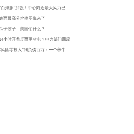
白海豚”加强！中心附近最大风力已达15级 最新研判
表面最高分辨率图像来了
瓜子饺子，美国怕什么？
24小时开着反而更省电？电力部门回应
险零投入”到负债百万：一个养牛项目崩盘后，谁该为农户的贷款买单丨红星调查