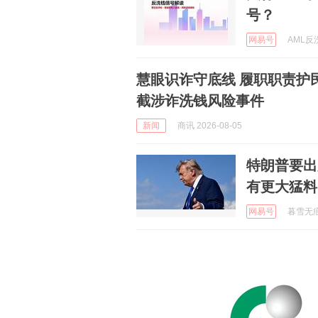
号？
网易号
AML反洗
慧眼识诈守底线 履职职责护
截涉诈洗钱风险事件
新闻
商讯 2026-08-05
特朗普要出
有更大猛料
网易号
暮雪无痕 