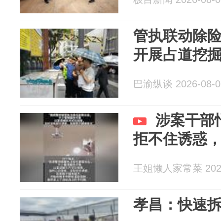
管执联动除险
开展占道挖
巴渝纵谈 2026-08-0
涉案干部
拒不住诱惑
王姐懒人家常菜 2026
孝昌：快速