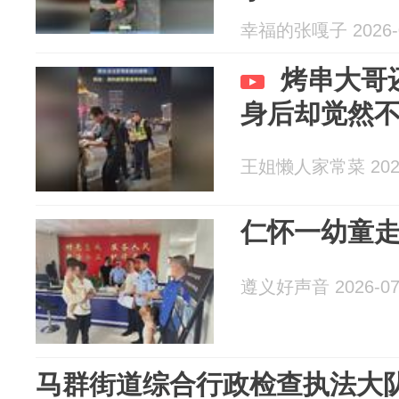
幸福的张嘎子 2026-0
烤串大哥
身后却觉然
王姐懒人家常菜 2026
仁怀一幼童
遵义好声音 2026-07
马群街道综合行政检查执法大