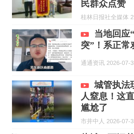
民群众点赞
桂林日报社全媒体 202
当地回应
突”！系正常
通通资讯 2026-07-3
城管执法
人窒息！这
尴尬了
市井中人 2026-07-3