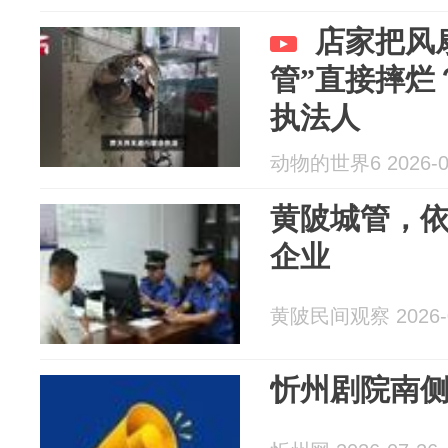
店家把风
管”直接摔烂
执法人
动物的世界6 2026-0
黄陂城管，
企业
黄陂民间观察 2026-0
忻州剧院南