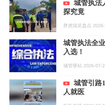
城管执法
探究竟
胖虎搞笑盘点 2026-0
城管执法全
入选！
城管驿站 2026-07-2
城管引路
人就医