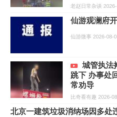
老赵日常杂谈 2026-0
仙游观澜府
仙游微事 2026-08-0
城管执法
跳下 办事处
常劝导
比奇看有趣 2026-08
北京一建筑垃圾消纳场因多处违规