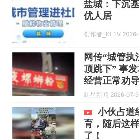
盐城：下沉基
优人居
创作者_KL1V 2026-
网传“城管执
顶跳下” 事
经营正常劝
人员受伤
红星新闻 2026-07-3
小伙占道
育，随后这
了！