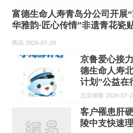
富德生命人寿青岛分公司开展“
华雅韵·匠心传情”非遗青花瓷
商讯 2026-07-29
京鲁爱心接力
德生命人寿北
计划”公益在
北京保险 2026-07-2
客户罹患肝硬
陵中支快速理