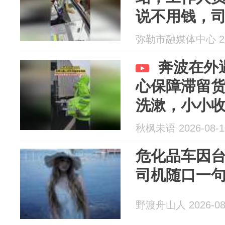
说不用钱，
意。网友：
弥勒市融媒体中心 202
把这一晚“盘
奔波在外
心保障滞留
洗漱，小小
秋枫未语 2026-08-1
危化品车因
司机随口一句
野渡舟山人 2026-08