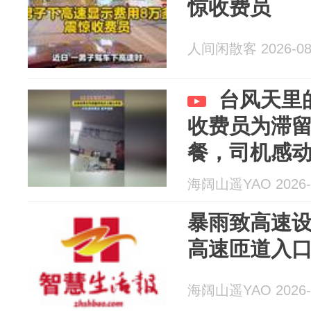
惊收费员
人间闲散客 2026-08
台风天里
收费员为滞
餐，司机感
海阔山遥YAO 2026-
暴雨致高速
高速匝道入
海阔山遥YAO 2026-