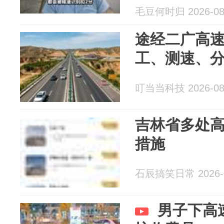
毛豆何时归 2026-08
途经二广高
工、测速、
叮当当科技 2026-08
吉林省多处
措施
石辰搞笑日常 2026-0
男子下高