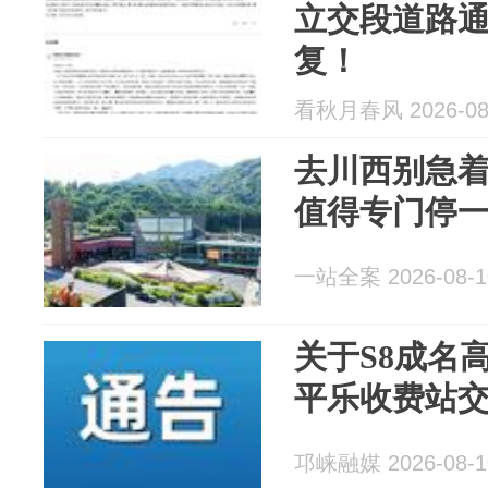
立交段道路
复！
看秋月春风 2026-08
去川西别急
值得专门停
一站全案 2026-08-1
关于S8成名
平乐收费站
邛崃融媒 2026-08-1