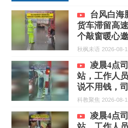
台风白海
货车滞留高
个敲窗暖心
秋枫未语 2026-08-1
凌晨4点
站，工作人
说不用钱，
意。
科教聚焦 2026-08-1
凌晨4点
站，工作人