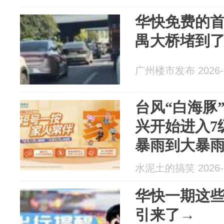
华快免费的
禺大桥堵到了琶
广州楼市发布 2026-0
台风“白海豚
兴开始进入7
暴雨到大暴
水泥土的搞笑 2026-0
华快一期这
引来了→