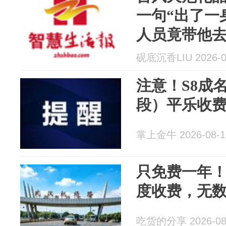
一句“出了一
人员竟带他
子：回家了
砚底沉香LIU 2026-0
注意！S8成
段）平乐收
掌上金牛 2026-08-1
只免费一年
度收费，无
吃货的分享 2026-08