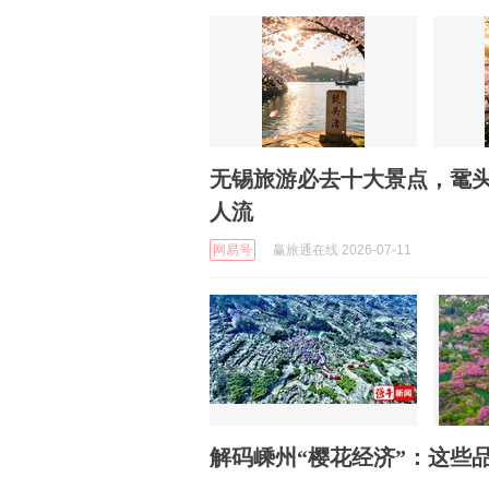
无锡旅游必去十大景点，鼋
人流
网易号
赢旅通在线 2026-07-11
解码嵊州“樱花经济”：这些