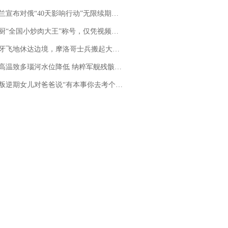
布对俄“40天影响行动”无限续期，7月两国对轰数据均创纪录
“全国小炒肉大王”称号，仅凭视频评出？中国烹饪协会回应
休达边境，摩洛哥士兵搬起大石块投向移民引争议，此前一天内数万人从摩洛哥涌入西班牙
高温致多瑙河水位降低 纳粹军舰残骸重见天日
儿对爸爸说“有本事你去考个研究生”，44岁职场“老登”一战上岸“985”；父亲坦言拒绝空想，常年保持每月读6本书的习惯