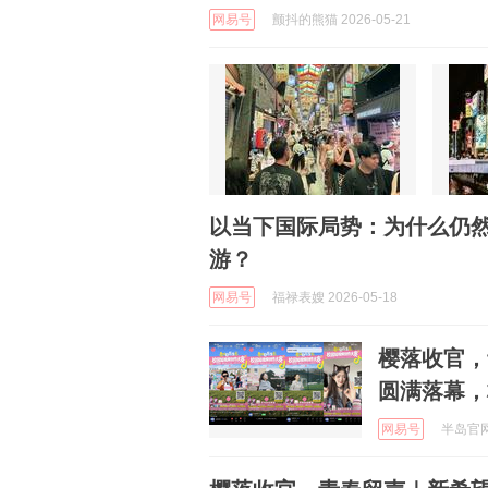
网易号
颤抖的熊猫 2026-05-21
以当下国际局势：为什么仍
游？
网易号
福禄表嫂 2026-05-18
樱落收官，
圆满落幕，
网易号
半岛官网 