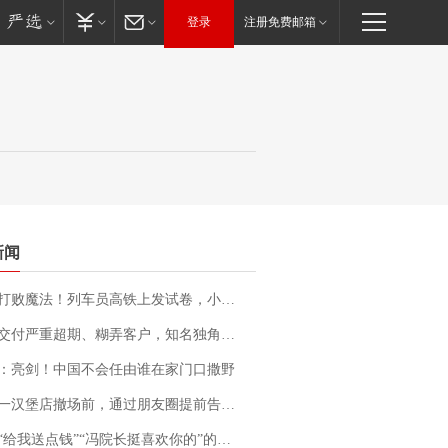
登录
注册免费邮箱
新闻
法！列车员高铁上发试卷，小朋友一秒静音，12306回应：列车员个人行为，不是铁路规定
期、糊弄客户，知名独角兽车企创始人回应：都没证据，将依法采取措施，“本人长期与美国交管局保持沟通，对方表示肯定”
：亮剑！中国不会任由谁在家门口撒野
撤场前，通过朋友圈提前告知逐一退费，有顾客仅剩1元也全被退回，分文不少；顾客：言而有信，让人感动
送点钱”“冯院长挺喜欢你的”的执行局局长被停职，被骚扰的当事人还有问题待解决