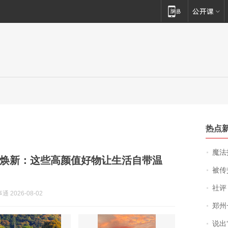
热点
魔法打败魔
焕新：这些高颜值好物让生活自带温
被传交付严重超
社评
 2026-08-02
郑州一汉堡店
说出“给我