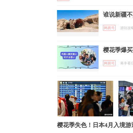
谁说新疆不
网易号
游玩攻略分
樱花季爆买
网易号
蒋丰看日本
樱花季失色！日本4月入境游