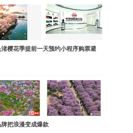
头渚樱花季提前一天预约小程序购票避
品牌把浪漫变成爆款