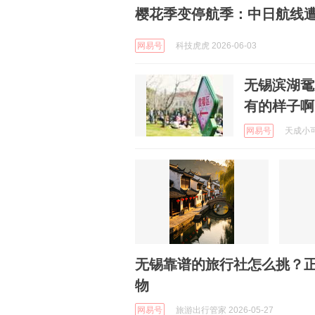
樱花季变停航季：中日航线遭
网易号
科技虎虎 2026-06-03
无锡滨湖鼋
有的样子啊
网易号
天成小可 
无锡靠谱的旅行社怎么挑？
物
网易号
旅游出行管家 2026-05-27