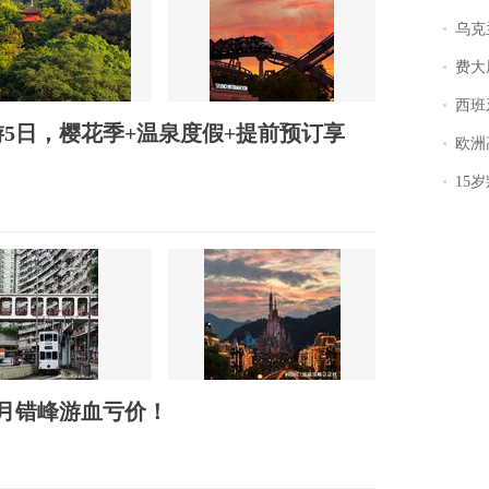
乌克兰宣
费大厨
西班牙飞地
游5日，樱花季+温泉度假+提前预订享
欧洲
15岁叛逆期女
四月错峰游血亏价！