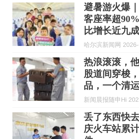
避暑游火爆
客座率超90
比增长近九
哈尔滨新闻网 2026-0
热浪滚滚，
股道间穿梭
品，一个清
新闻晨报随申Hi 2026
丢了东西快
庆火车站累计