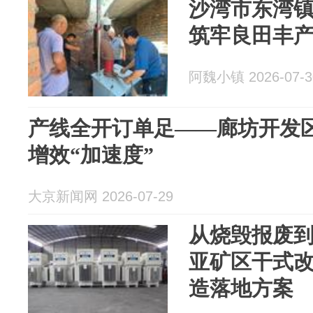
沙湾市东湾
筑牢良田丰
阿魏小镇 2026-07-3
产线全开订单足——廊坊开发
增效“加速度”
大京新闻网 2026-07-29
从烧毁报废
亚矿区干式
造落地方案