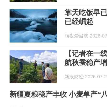
靠天吃饭早
已经崛起
雨夜爱游戏 2026-07
【记者在一
航秋蚕稳产
新浪财经 2026-07-2
新疆夏粮稳产丰收 小麦单产“八