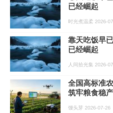
已经崛起
时光煮温柔 2026-07
靠天吃饭早
已经崛起
人间拾光集 2026-07
全国高标准
筑牢粮食稳
馒头芽 2026-07-26