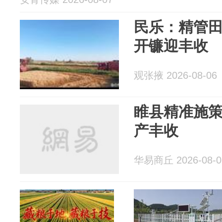
民乐：精管田
开镰迎丰收
观张掖 2026-08-06
睢县精准施策
产丰收
华易商丘 2026-08-0