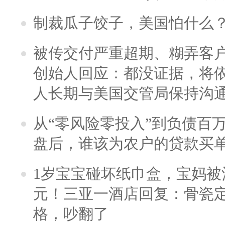
制裁瓜子饺子，美国怕什么
被传交付严重超期、糊弄客
创始人回应：都没证据，将依
人长期与美国交管局保持沟通
从“零风险零投入”到负债百
盘后，谁该为农户的贷款买
1岁宝宝碰坏纸巾盒，宝妈被酒
元！三亚一酒店回复：骨瓷
格，吵翻了