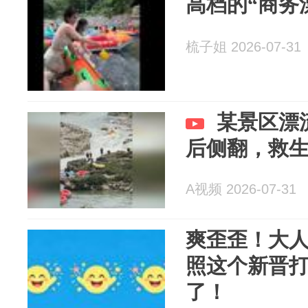
高档的“商务
梳子姐 2026-07-31
某景区漂
后侧翻，救
A视频 2026-07-31
爽歪歪！大
照这个新晋
了！