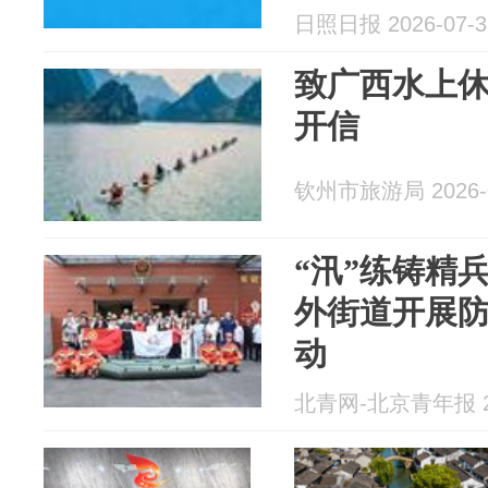
日照日报 2026-07-3
致广西水上
开信
钦州市旅游局 2026-0
“汛”练铸精
外街道开展
动
北青网-北京青年报 20