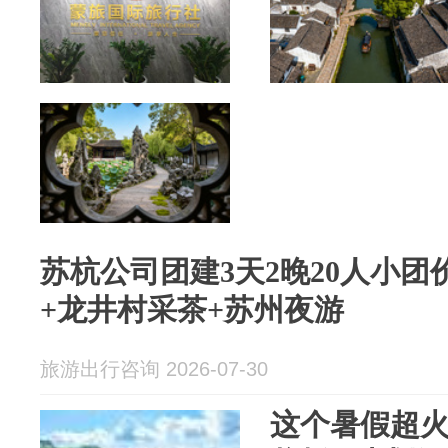
苏杭公司团建3天2晚20人小
+龙井村采茶+苏州夜游
旅游出行咨询 2026-07-30
这个暑假超