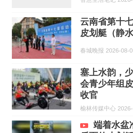
云南省第十
皮划艇（静
春城晚报 2026-08-0
塞上水韵，
会青少年组
收官
榆林传媒中心 2026-0
端着水盆