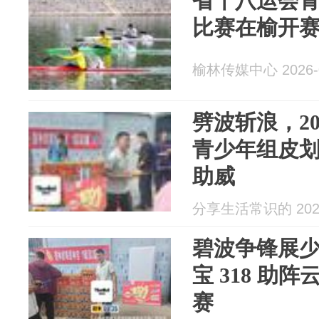
省十八运会
比赛在榆开
榆林传媒中心 2026-0
劈波斩浪，2
青少年组皮划
助威
分享生活常识的 2026
碧波争锋展少
宝 318 助
赛