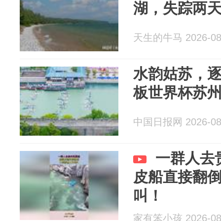
湖，失踪两
天生的牛马 2026-08
水韵姑苏，逐
板世界杯苏
中国日报网 2026-08
一群人去
皮船直接翻
叫！
家有笨小孩 2026-08