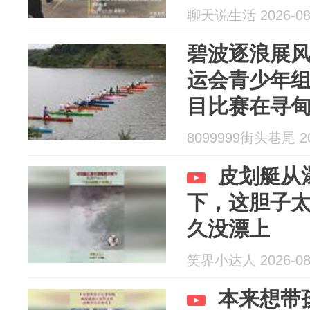
聊天说生活 2026-08
碧波逐浪展
运会青少年
目比赛在寻
8099999街头巷尾 20
皮划艇从
下，这胆子
久没漂上
笑界小达人 2026-08
本来想带