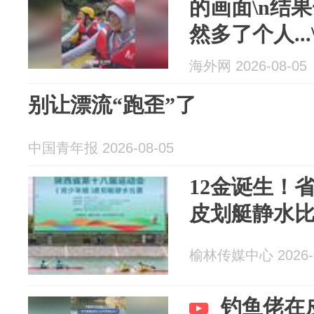
的画面\n结
然多了个人..
人？天上掉
海外网 2026-08-05
别让漂流“跑歪”了
中国青年报 2026-08-05
12金诞生！
皮划艇静水比
榆林传媒中心 2026-0
钓鱼佬在