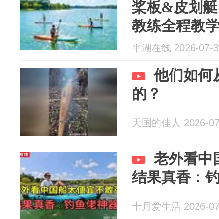
桨板&皮划艇
教练全程教
名！
平湖在线 2026-07-3
他们如何
的？
天国的佳人 2026-07
老外看中
结果真香：
十月爱生活 2026-07