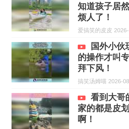
知道孩子居
烦人了！
爱搞笑的皮皮 2026-0
国外小伙
的操作才叫
拜下风！
搞笑汤姆喵 2026-08
看到大哥
家的都是皮
啊！