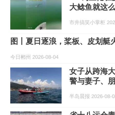
大鲶鱼就这
市井搞笑小掌柜 2026
图丨夏日逐浪，桨板、皮划艇
今日郴州 2026-08-04
女子从跨海大
警与妻子、
半岛晨报 2026-08-0