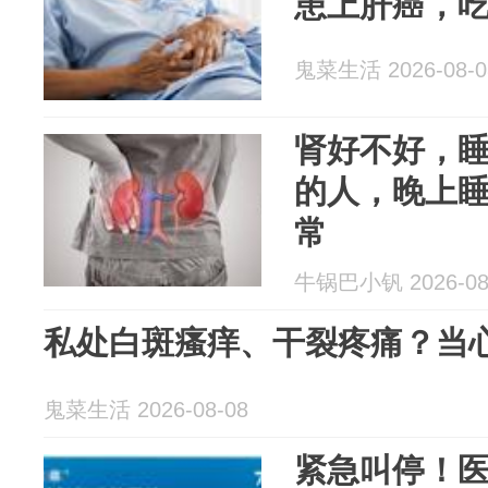
患上肝癌，
鬼菜生活 2026-08-0
肾好不好，
的人，晚上睡
常
牛锅巴小钒 2026-08
私处白斑瘙痒、干裂疼痛？当
鬼菜生活 2026-08-08
紧急叫停！