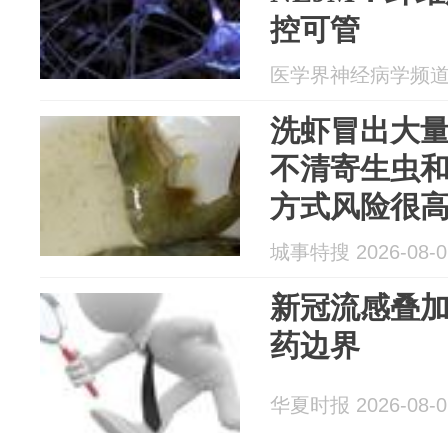
控可管
医学界神经病学频道 20
洗虾冒出大
不清寄生虫
方式风险很
城事特搜 2026-08-0
新冠流感叠
药边界
华夏时报 2026-08-0