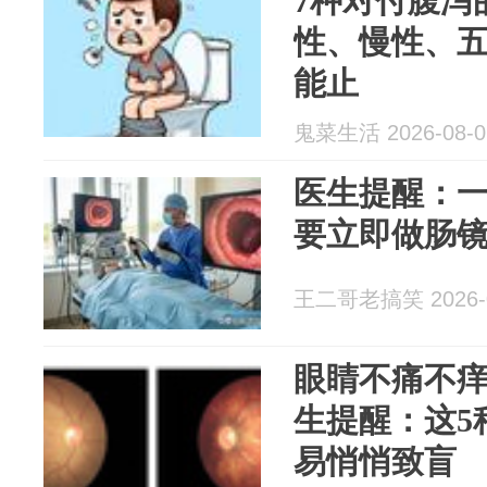
7种对付腹泻
性、慢性、
能止
鬼菜生活 2026-08-0
医生提醒：
要立即做肠
王二哥老搞笑 2026-0
眼睛不痛不
生提醒：这5
易悄悄致盲