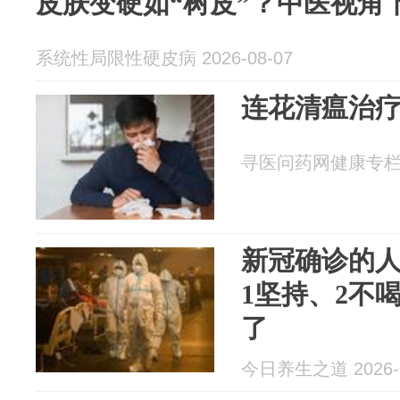
皮肤变硬如“树皮”？中医视角
系统性局限性硬皮病 2026-08-07
连花清瘟治
寻医问药网健康专栏 20
新冠确诊的
1坚持、2不
了
今日养生之道 2026-0