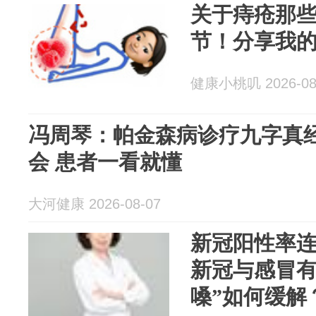
关于痔疮那
节！分享我
健康小桃叽 2026-08
冯周琴：帕金森病诊疗九字真经
会 患者一看就懂
大河健康 2026-08-07
新冠阳性率连
新冠与感冒有
嗓”如何缓解